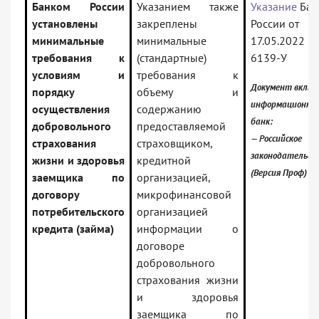
Банком России
Указанием также
Указание
Бан
установлены
закреплены
России от
минимальные
минимальные
17.05.2022 N
требования к
(стандартные)
6139-У
условиям и
требования к
Документ включ
порядку
объему и
информационны
осуществления
содержанию
банк:
добровольного
предоставляемой
— Российское
страхования
страховщиком,
законодательст
жизни и здоровья
кредитной
(Версия Проф)
заемщика по
организацией,
договору
микрофинансовой
потребительского
организацией
кредита (займа)
информации о
договоре
добровольного
страхования жизни
и здоровья
заемщика по