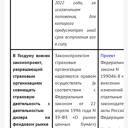
2022 года, за
исключением
положения, для
которого
предусмотрен иной
срок вступления его
в силу.
В Госдуму внесен
Законопроектом
Проект
законопроект,
страховые
Федеральног
разрешающий
организации
закона N
страховым
наделяются правом
199046-8 «О
организациям
осуществлять (в
внесении
совмещать
соответствии с
изменений в
страховую
Федеральным
отдельные
деятельность с
законом от 22
законодател
деятельностью
апреля 1996 года N
акты Российс
дилера на
39-Ф3 «О рынке
Федерации»
фондовом рынке
ценных бумаг»)