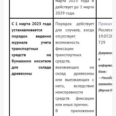
марта 2023 года и
действует до 1 марта
2029 года.
С 1 марта 2023 года
Порядок действует
Приказ
устанавливается
для случаев, когда
Рослесхоз
порядок ведения
отсутствует
19.07.20
журнала учета
возможность
729
транспортных
фиксации
Документ в
средств на
транспортных
в
бумажном носителе
средств,
информаци
для склада
въезжающих на
банк:
древесины
склад древесины
— Российско
или выезжающих с
законодате
него, вследствие
(Версия Про
неисправности
средств фиксации
или иных причин.
В приложении