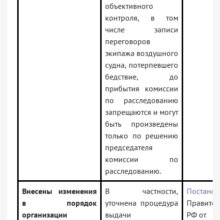
объективного
контроля, в том
числе записи
переговоров
экипажа воздушного
судна, потерпевшего
бедствие, до
прибытия комиссии
по расследованию
запрещаются и могут
быть произведены
только по решению
председателя
комиссии по
расследованию.
Внесены изменения
В частности,
Постанов
в порядок
уточнена процедура
Правител
организации
выдачи
РФ от