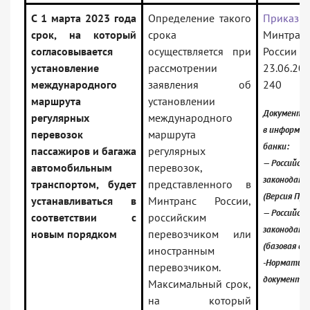
С 1 марта 2023 года
Определение такого
Приказ
срок, на который
срока
Минтран
согласовывается
осуществляется при
России от
установление
рассмотрении
23.06.20
международного
заявления об
240
маршрута
установлении
Документ в
регулярных
международного
в информа
перевозок
маршрута
банки:
пассажиров и багажа
регулярных
— Российско
автомобильным
перевозок,
законодате
транспортом, будет
представленного в
(Версия Про
устанавливаться в
Минтранс России,
— Российско
соответствии с
российским
законодате
новым порядком
перевозчиком или
(базовая ве
иностранным
-Норматив
перевозчиком.
документы
Максимальный срок,
на который