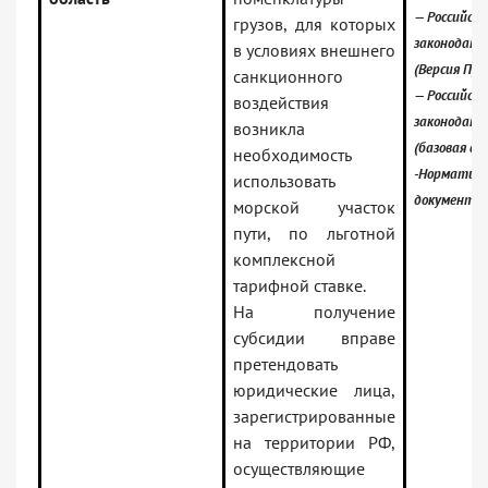
— Российско
грузов, для которых
законодате
в условиях внешнего
(Версия Про
санкционного
— Российско
воздействия
законодате
возникла
(базовая ве
необходимость
-Норматив
использовать
документы
морской участок
пути, по льготной
комплексной
тарифной ставке.
На получение
субсидии вправе
претендовать
юридические лица,
зарегистрированные
на территории РФ,
осуществляющие