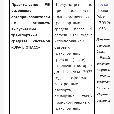
Правительство РФ
Предусмотрено, что
Постанов
разрешило
при производстве
Правител
автопроизводителям
полнокомплектных
РФ от
не оснащать
транспортных
17.09.20
выпускаемые
средств после 1
1638
транспортные
августа 2022 года с
Документ в
средства системой
использованием
в информа
«ЭРА-ГЛОНАСС»
базовых
банки:
транспортных
— Российско
средств (шасси), в
законодате
отношении которых
(Версия Про
до 1 августа 2022
— Российско
года оформлены
законодате
электронные
(базовая ве
паспорта,
-Норматив
оснащение таких
документы
полнокомплектных
транспортных