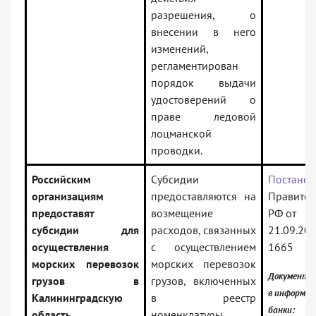
разрешения, о
внесении в него
изменений,
регламентирован
порядок выдачи
удостоверений о
праве ледовой
лоцманской
проводки.
Российским
Субсидии
Постанов
организациям
предоставляются на
Правител
предоставят
возмещение
РФ от
субсидии для
расходов, связанных
21.09.20
осуществления
с осуществлением
1665
морских перевозок
морских перевозок
Документ в
грузов в
грузов, включенных
в информа
Калининградскую
в реестр
банки:
область
номенклатуры