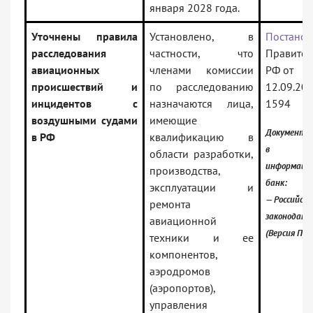
января 2028 года.
Уточнены правила
Установлено, в
Постанов
расследования
частности, что
Правител
авиационных
членами комиссии
РФ от
происшествий и
по расследованию
12.09.20
инцидентов с
назначаются лица,
1594
воздушными судами
имеющие
Документ в
в РФ
квалификацию в
в
области разработки,
информаци
производства,
банк:
эксплуатации и
— Российско
ремонта
законодате
авиационной
(Версия Про
техники и ее
компонентов,
аэродромов
(аэропортов),
управления