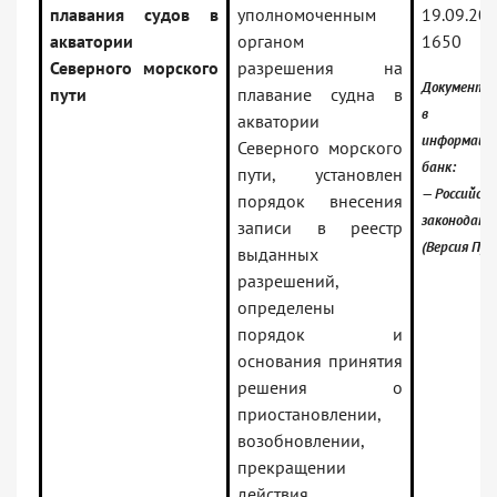
плавания судов в
уполномоченным
19.09.20
акватории
органом
1650
Северного морского
разрешения на
Документ в
пути
плавание судна в
в
акватории
информаци
Северного морского
банк:
пути, установлен
— Российско
порядок внесения
законодате
записи в реестр
(Версия Про
выданных
разрешений,
определены
порядок и
основания принятия
решения о
приостановлении,
возобновлении,
прекращении
действия