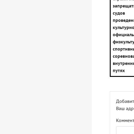
запрещат
судов 
проведен
культурн
официал
физкул
спортивн
соревн
внутрен
путях
Добавит
Ваш адр
Коммен