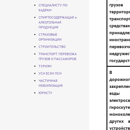
груз
СПЕЦИАЛИСТУ ПО
КАДРАМ
терри
СПИРТОСОДЕРЖАЩАЯ и
транспор
АЛКОГОЛЬНАЯ
средства
ПРОДУКЦИЯ
принадл
СТРАХОВЫЕ
иностра
ОРГАНИЗАЦИИ
перево
СТРОИТЕЛЬСТВО
недружес
ТРАНСПОРТ. ПЕРЕВОЗКА
ГРУЗОВ И ПАССАЖИРОВ
государст
ТУРИЗМ
В Пр
УСН ЕСХН ПСН
дорожног
ЧАСТИЧНАЯ
МОБИЛИЗАЦИЯ
закрепл
езд
ЮРИСТУ
электроса
гироскуте
монок
других а
устройст