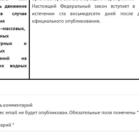
ь движение
Настоящий Федеральный закон вступает в 
в случае
истечении ста восьмидесяти дней после 
ия
официального опубликования.
о-массовых,
ьных
ьтурных и
ых
ований на
них водных
ь комментарий
ес email не будет опубликован.
Обязательные поля помечены
*
тарий
*