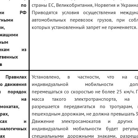
ов по
страны ЕС, Великобритания, Норвегия и Украина
тории РФ
Приводятся условия осуществления междун
тными
автомобильных перевозок грузов, при соб
ми,
которых установленный запрет не применяется.
ежащими
нным
зчикам из
твенных
в
авилах
Установлено, в частности, что на ср
о движения
индивидуальной мобильности допус
ен порядок
перемещаться со скоростью не более 25 км/ч. 
ы на
масса такого электротранспорта, на 
мокатах,
разрешается передвигаться по тротуарам, 
рах,
пешеходным дорожкам, не должна превышать 35
олесах и
Движение электросамокатов и других 
налогичных
индивидуальной мобильности будет регулир
вах
специальными дорожными знаками, разреш