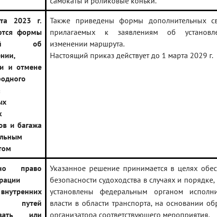
самокаты и роликовые коньки.
та 2023 г.
Также приведены формы дополнительных св
ются формы
прилагаемых к заявлениям об установ
ений об
изменении маршрута.
ении,
Настоящий приказ действует до 1 марта 2029 г.
и и отмене
одного
а
ых
к
ов и багажа
ильным
том
ено право
Указанное решение принимается в целях обе
рации
безопасности судоходства в случаях и порядке,
 внутренних
установлены федеральным органом исполни
х путей
власти в области транспорта, на основании о
ивать или
организатора соответствующего мероприятия.