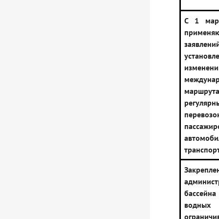
С 1 мар
применя
заявл
установл
изменени
междунар
маршрут
регулярн
перевозо
пассажир
автомоб
транспор
Закрепл
админист
бассейна
водны
огранич