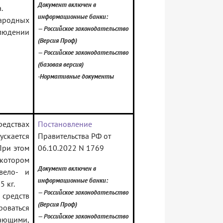
Документ включен в
.
информационные банки:
ародных
— Российское законодательство
людении
(Версия Проф)
— Российское законодательство
(базовая версия)
-Нормативные документы
едствах
Постановление
кается
Правительства РФ от
При этом
06.10.2022 N 1769
котором
Документ включен в
вело- и
информационные банки:
 кг.
— Российское законодательство
средств
(Версия Проф)
оваться
— Российское законодательство
ающими,