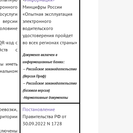
тронного
Минцифры России
осуслуги
«Опытная эксплуатация
й версии
электронного
оловине
водительского
удостоверения пройдет
QR-код с
во всех регионах страны»
йств с
Документ включен в
информационные банки:
ны иметь
— Российское законодательство
инальном
(Версия Проф)
— Российское законодательство
(базовая версия)
-Нормативные документы
ревозки,
Постановление
рритории
Правительства РФ от
30.09.2022 N 1728
ключены