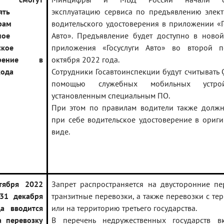
ять
эксплуатацию сервиса по предъявлению элек
рам
водительского удостоверения в приложении «Г
ное
Авто». Предъявление будет доступно в ново
ское
приложения «Госуслуги Авто» во второй п
верение в
октября 2022 года.
кода
Сотрудники Госавтоинспекции будут считывать 
помощью служебных мобильных устро
установленным специальным ПО.
При этом по правилам водители также долж
при себе водительское удостоверение в ориг
виде.
тября 2022
Запрет распространяется на двусторонние пе
31 декабря
транзитные перевозки, а также перевозки с те
а вводится
или на территорию третьего государства.
а перевозку
В перечень недружественных государств в