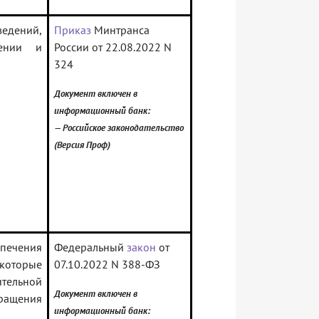
едений,
Приказ
Минтранса
лении и
России от 22.08.2022 N
324
Документ включен в
информационный банк:
— Российское законодательство
(Версия Проф)
спечения
Федеральный
закон
от
 которые
07.10.2022 N 388-ФЗ
тельной
Документ включен в
бращения
информационный банк: