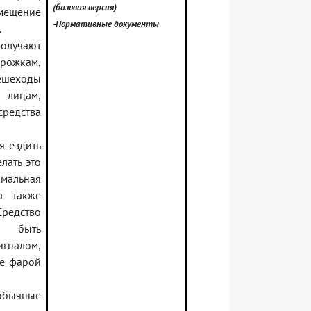
(базовая версия)
мещение
-Нормативные документы
.
олучают
орожкам,
ешеходы
 лицам,
едства
я ездить
лать это
имальная
а также
редство
о быть
игналом,
же фарой
обычные