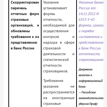
Скорректирован
Указание
Указание Банка
перечень
устанавливает
России от
отчетных форм
формы
14.11.2022 N
страховых
отчетности,
6315-У «О
организаций, и
необходимой для
формах, сроках
обновлены
осуществления
и порядке
требования к их
контроля и
составления и
представлению
надзора в сфере
представления
в Банк России
страховой
в Банк России
деятельности и
отчетности
статистической
страховщиков»
отчетности
Документ
страховщиков.
включен в
Требования
информационный
указания не
банк:
распространяются
— Российское
на иностранные
законодательство
страховые
(Версия Проф)