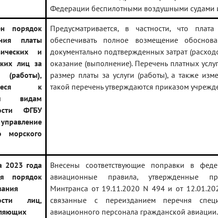
Федерации беспилотными воздушными судами и
ен порядок
Предусматривается, в частности, что плат
ения платы
обеспечивать полное возмещение обоснов
ических и
документально подтвержденных затрат (расходо
ких лиц за
оказание (выполнение). Перечень платных услуг 
(работы),
размер платы за услуги (работы), а также изм
ящиеся к
такой перечень утверждаются приказом учрежд
ым видам
ности ФГБУ
 управление
о морского
а 2023 года
Внесены соответствующие поправки в феде
ся порядок
авиационные правила, утвержденные пр
вания
Минтранса от 19.11.2020 N 494 и от 12.01.20
ности лиц,
связанные с переизданием перечня специ
вляющих
авиационного персонала гражданской авиации.