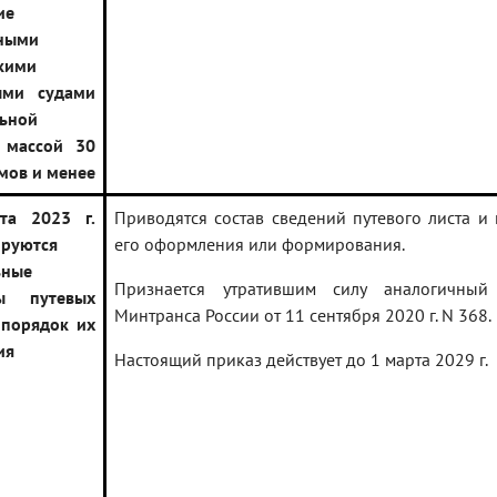
ие
ными
кими
ыми судами
ьной
 массой 30
мов и менее
та 2023 г.
Приводятся состав сведений путевого листа и
ируются
его оформления или формирования.
ьные
Признается утратившим силу аналогичный
ты путевых
Минтранса России от 11 сентября 2020 г. N 368.
 порядок их
ия
Настоящий приказ действует до 1 марта 2029 г.