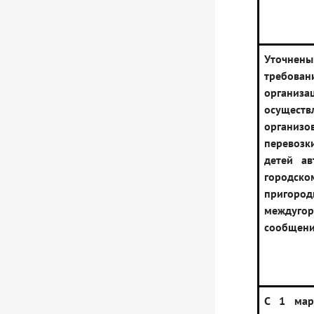
Уточнены
требо
орган
осуществ
организо
перевоз
детей ав
городско
приго
междуго
сообщен
С 1 мар