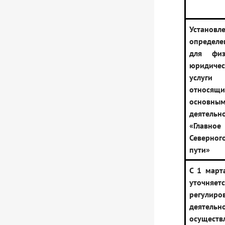
Установл
определ
для физ
юридичес
услуги 
относ
основн
деятель
«Главное
Северног
пути»
С 1 март
уточняет
регулиро
деятель
осущест