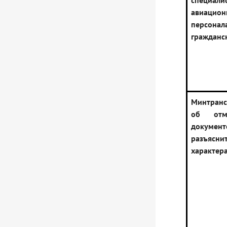
специали
авиацион
персонал
гражданс
Минтран
об отм
документ
разъясни
характер