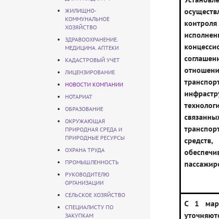
осуществ
ЖИЛИЩНО-
КОММУНАЛЬНОЕ
конт
ХОЗЯЙСТВО
исполнен
ЗДРАВООХРАНЕНИЕ.
концесси
МЕДИЦИНА. АПТЕКИ
согла
КАДАСТРОВЫЙ УЧЕТ
отношени
ЛИЦЕНЗИРОВАНИЕ
транспор
НОВОСТИ КОМПАНИИ
инфраст
НОТАРИАТ
технолог
ОБРАЗОВАНИЕ
связанн
ОКРУЖАЮЩАЯ
транспор
ПРИРОДНАЯ СРЕДА И
ПРИРОДНЫЕ РЕСУРСЫ
средств,
ОХРАНА ТРУДА
обеспеч
ПРОМЫШЛЕННОСТЬ
пассажир
РУКОВОДИТЕЛЮ
ОРГАНИЗАЦИИ
СЕЛЬСКОЕ ХОЗЯЙСТВО
С 1 мар
СПЕЦИАЛИСТУ ПО
уточняют
ЗАКУПКАМ