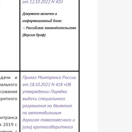
.
от 12.10.2022 N 410
Документ включен в
информационный банк:
— Российское законодательство
(Версия Проф)
одачи и
Приказ Минтранса России
ального
от 18.10.2022 N 418 «Об
сования
утверждении Порядка
аритного
выдачи специального
разрешения на движение
по автомобильным
нтранса
дорогам тяжеловесного и
я 2019 г.
(или) крупногабаритного
шения, с