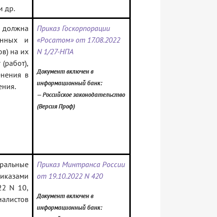
 др.
а должна
Приказ Госкорпорации
анных и
«Росатом» от 17.08.2022
в) на их
N 1/27-НПА
(работ),
Документ включен в
енения в
информационный банк:
ения.
— Российское законодательство
(Версия Проф)
ральные
Приказ Минтранса России
иказами
от 19.10.2022 N 420
22 N 10,
Документ включен в
алистов
информационный банк: