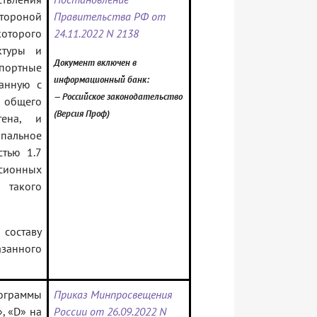
стороной
Правительства РФ от
оторого
24.11.2022 N 2138
ктуры и
Документ включен в
портные
информационный банк:
занную с
— Российское законодательство
общего
(Версия Проф)
тена, и
пальное
стью 1.7
сионных
 такого
 составу
анного
ограммы
Приказ Минпросвещения
, «D» на
России от 26.09.2022 N