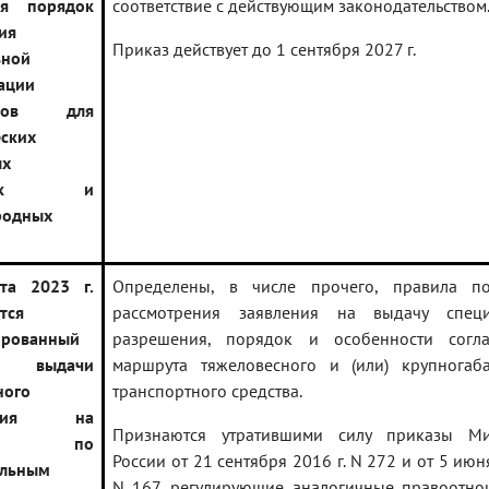
ся порядок
соответствие с действующим законодательством
ия
Приказ действует до 1 сентября 2027 г.
ьной
ации
омов для
ских
ых
возок и
родных
та 2023 г.
Определены, в числе прочего, правила п
тся
рассмотрения заявления на выдачу специ
ированный
разрешения, порядок и особенности согла
к выдачи
маршрута тяжеловесного и (или) крупногаб
ного
транспортного средства.
шения на
Признаются утратившими силу приказы Ми
ение по
России от 21 сентября 2016 г. N 272 и от 5 июн
ильным
N 167, регулирующие аналогичные правоотно