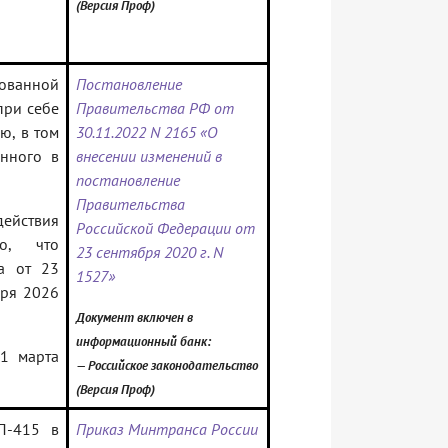
(Версия Проф)
зованной
Постановление
при себе
Правительства РФ от
ю, в том
30.11.2022 N 2165 «О
енного в
внесении изменений в
постановление
Правительства
ействия
Российской Федерации от
о, что
23 сентября 2020 г. N
ва от 23
1527»
бря 2026
Документ включен в
информационный банк:
 1 марта
— Российское законодательство
(Версия Проф)
П-415 в
Приказ Минтранса России