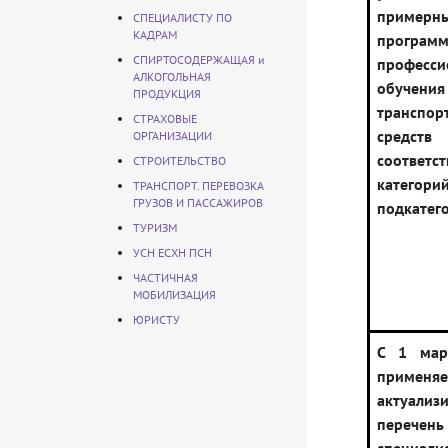
примерн
СПЕЦИАЛИСТУ ПО
КАДРАМ
програм
СПИРТОСОДЕРЖАЩАЯ и
професси
АЛКОГОЛЬНАЯ
обучения
ПРОДУКЦИЯ
транспор
СТРАХОВЫЕ
средств
ОРГАНИЗАЦИИ
соответс
СТРОИТЕЛЬСТВО
кате
ТРАНСПОРТ. ПЕРЕВОЗКА
ГРУЗОВ И ПАССАЖИРОВ
подкатег
ТУРИЗМ
УСН ЕСХН ПСН
ЧАСТИЧНАЯ
МОБИЛИЗАЦИЯ
ЮРИСТУ
С 1 мар
применяе
актуализ
перечень