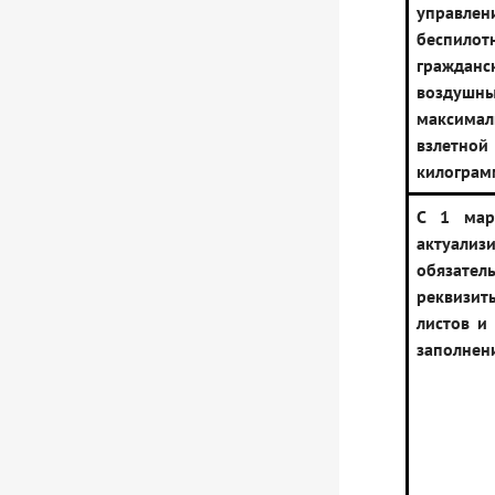
управлен
беспилот
гражданс
воздушн
максимал
взлетной
килограм
С 1 мар
актуализ
обязател
реквизи
листов и
заполнен