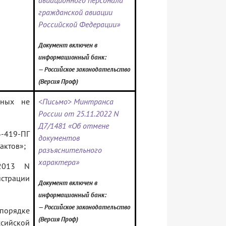
авиационного персонала
гражданской авиации
Российской Федерации»
Документ включен в
информационный банк:
— Российское законодательство
(Версия Проф)
нных не
<Письмо> Минтранса
России от 25.11.2022 N
Д7/1481 «Об отмене
4-419-ПГ
документов
актов»;
разъяснительного
характера»
2013 N
страции
Документ включен в
информационный банк:
— Российское законодательство
орядке
(Версия Проф)
ссийской