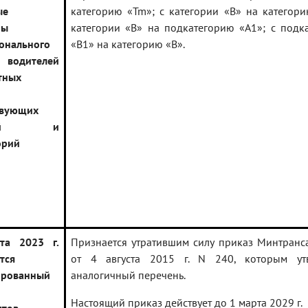
ые
категорию «Tm»; с категории «B» на категори
мы
категории «B» на подкатегорию «A1»; с подк
онального
«B1» на категорию «B».
 водителей
тных
твующих
горий и
орий
та 2023 г.
Признается утратившим силу приказ Минтранс
тся
от 4 августа 2015 г. N 240, которым ут
ированный
аналогичный перечень.
Настоящий приказ действует до 1 марта 2029 г.