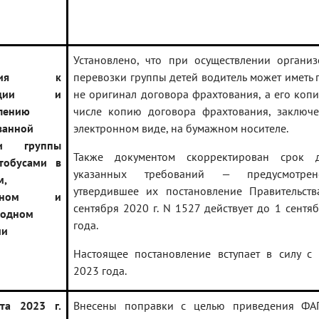
Установлено, что при осуществлении органи
вания к
перевозки группы детей водитель может иметь 
изации и
не оригинал договора фрахтования, а его копи
лению
числе копию договора фрахтования, заключ
ванной
электронном виде, на бумажном носителе.
ки группы
Также документом скорректирован срок д
тобусами в
указанных требований — предусмотрен
м,
утвердившее их постановление Правительст
родном и
сентября 2020 г. N 1527 действует до 1 сентя
родном
года.
ии
Настоящее постановление вступает в силу с
2023 года.
та 2023 г.
Внесены поправки с целью приведения ФА