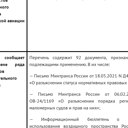
стов
ного
а
кой авиации
с сообщает
Перечень содержит 92 документа, призна
ене ряда
подлежащими применению. В их числе:
ов
— Письмо Минтранса России от 18.05.2021 N Д
тельного
«О разъяснении статуса нормативных правовых 
а
— Письмо Минтранса России от 06.02.
ОВ-24/1169 «О разъяснении порядка реги
маломерных судов и прав на них»;
— Информационный бюллетень о п
использования воздушного пространства Ро