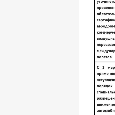
уточняет
проведен
обязател
сертифик
аэродр
коммерче
воздушн
пере
междуна
полетов
С 1 мар
применяе
актуализ
порядо
специаль
разре
движ
автомоб