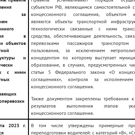
ления
субъектом РФ, являющимся самостоятельной 
роля за
концессионного соглашения, объектом к
ием
являются объекты транспортной инфрастру
онного
технологически связанные с ними транс
шения в
средства, обеспечивающие деятельность, свя
и объектов
перевозками пассажиров транспортом 
тной
пользования, за исключением метрополи
руктуры и
концедентом по которому выступает муници
ически
образование, в случаях, предусмотренных ча
ых с ними
статьи 5 Федерального закона «О концес
тных
соглашениях», контроля за исполнением
концессионного соглашения.
ивающих
Также документом закреплены требования к
оперевозки
результатов выполнения этапов указ
концессионного соглашения.
та 2023 г.
В том числе утверждены примерные пр
ся
переподготовки водителей: с категорий «B», «C»