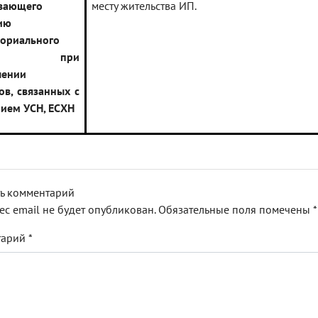
вающего
месту жительства ИП.
ию
ториального
ципа при
лении
ов, связанных с
ием УСН, ЕСХН
ь комментарий
ес email не будет опубликован.
Обязательные поля помечены
*
тарий
*