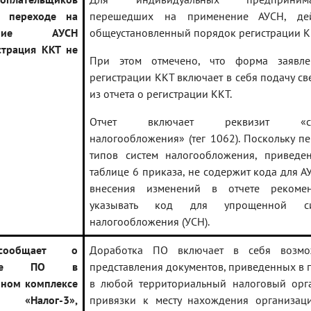
 переходе на
перешедших на применение АУСН, дей
нение АУСН
общеустановленный порядок регистрации К
страция ККТ не
При этом отмечено, что форма заявл
регистрации ККТ включает в себя подачу с
из отчета о регистрации ККТ.
Отчет включает реквизит «си
налогообложения» (тег 1062). Поскольку п
типов систем налогообложения, приведе
таблице 6 приказа, не содержит кода для А
внесения изменений в отчете рекомен
указывать код для упрощенной си
налогообложения (УСН).
ообщает о
Доработка ПО включает в себя возмо
отке ПО в
представления документов, приведенных в 
ном комплексе
в любой территориальный налоговый орга
Налог-3»,
привязки к месту нахождения организац