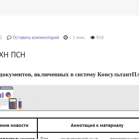
2
Оставить комментарий
< 1 мин.
918
СХН ПСН
документов, включенных в систему КонсультантПлюс
ние новости
Аннотация к материалу
гоплательщиков
Для индивидуальных предпринимат