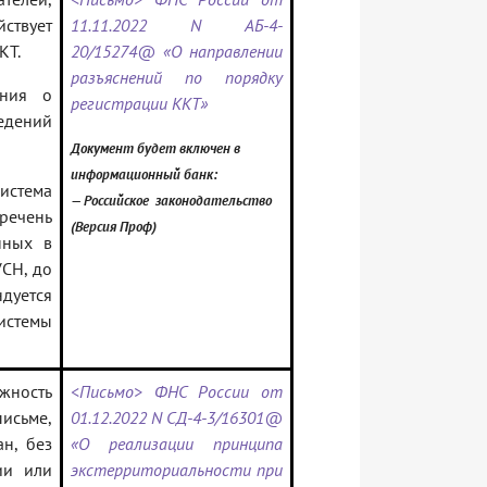
ствует
11.11.2022 N АБ-4-
КТ.
20/15274@ «О направлении
разъяснений по порядку
ения о
регистрации ККТ»
ведений
Документ будет включен в
информационный банк:
стема
— Российское законодательство
еречень
(Версия Проф)
нных в
УСН, до
дуется
стемы
жность
<Письмо> ФНС России от
письме,
01.12.2022 N СД-4-3/16301@
н, без
«О реализации принципа
ии или
экстерриториальности при