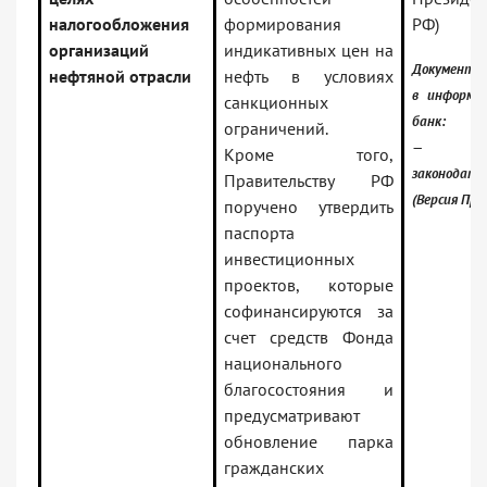
налогообложения
формирования
РФ)
организаций
индикативных цен на
Документ 
нефтяной отрасли
нефть в условиях
в информа
санкционных
банк:
ограничений.
— Росси
Кроме того,
законодате
Правительству РФ
(Версия Про
поручено утвердить
паспорта
инвестиционных
проектов, которые
софинансируются за
счет средств Фонда
национального
благосостояния и
предусматривают
обновление парка
гражданских