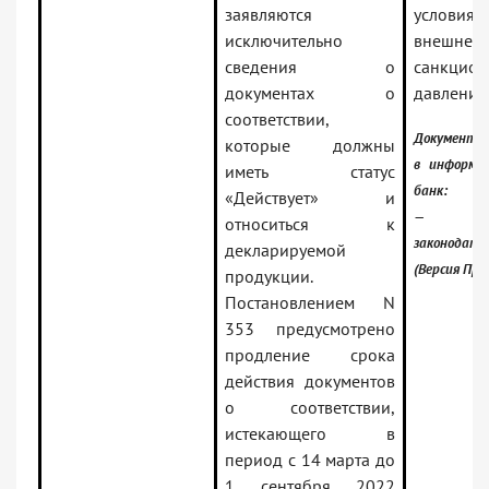
заявляются
условиях
исключительно
внешнего
сведения о
санкцион
документах о
давления
соответствии,
Документ 
которые должны
в информа
иметь статус
банк:
«Действует» и
— Росси
относиться к
законодате
декларируемой
(Версия Про
продукции.
Постановлением N
353 предусмотрено
продление срока
действия документов
о соответствии,
истекающего в
период с 14 марта до
1 сентября 2022