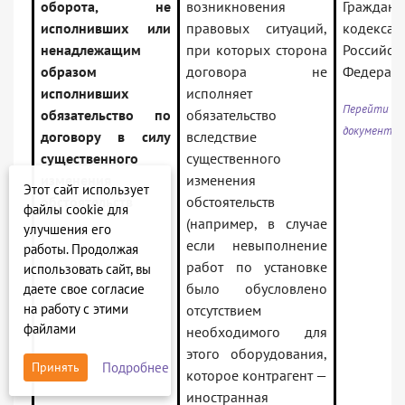
оборота, не
возникновения
Гражданс
исполнивших или
правовых ситуаций,
кодекса
ненадлежащим
при которых сторона
Российск
образом
договора не
Федерац
исполнивших
исполняет
Перей
обязательство по
обязательство
документу
договору в силу
вследствие
существенного
существенного
изменения
изменения
Этот сайт использует
обстоятельств
обстоятельств
файлы cookie для
(например, в случае
улучшения его
если невыполнение
работы. Продолжая
работ по установке
использовать сайт, вы
было обусловлено
даете свое согласие
на работу с этими
отсутствием
файлами
необходимого для
этого оборудования,
Подробнее
Принять
которое контрагент —
иностранная