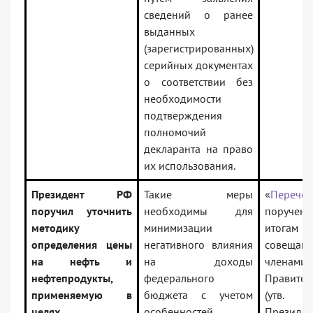
сведений о ранее
выданных
(зарегистрированных)
серийных документах
о соответствии без
необходимости
подтверждения
полномочий
декларанта на право
их использования.
Президент РФ
Такие меры
«
Перечен
поручил уточнить
необходимы для
поручен
методику
минимизации
итогам
определения цены
негативного влияния
совеща
на нефть и
на доходы
членами
нефтепродукты,
федерального
Правител
применяемую в
бюджета с учетом
(утв.
целях
особенностей
Президе