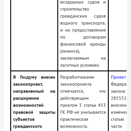
воздушных судов и
строительство
гражданских судов
водного транспорта,
и их предоставление
по договорам
финансовой аренды
(лизинга),
заключаемым на
льготных условиях.
В Госдуму внесен
Разработчиками
Проект
законопроект,
законопроекта
Федераль
направленный на
отмечается, что
зако
расширение
действующим
285552
возможностей
пунктом 3 статьи 453
внесении
правовой защиты
ГК РФ не учитывается
измене
субъектов
практическая
статью
гражданского
возможность
части п