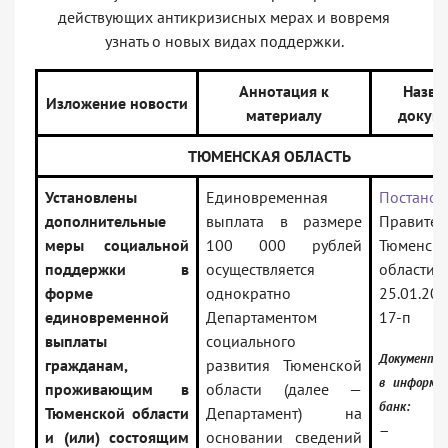
действующих антикризисных мерах и вовремя
узнать о новых видах поддержки.
Аннотация к
Назва
Изложение новости
материалу
докум
ТЮМЕНСКАЯ ОБЛАСТЬ
Установлены
Единовременная
Постанов
дополнительные
выплата в размере
Правител
меры социальной
100 000 рублей
Тюменск
поддержки в
осуществляется
област
форме
однократно
25.01.2
единовременной
Департаментом
17-п
выплаты
социального
Документ 
гражданам,
развития Тюменской
в информа
проживающим в
области (далее —
банк:
Тюменской области
Департамент) на
— Тюме
и (или) состоящим
основании сведений