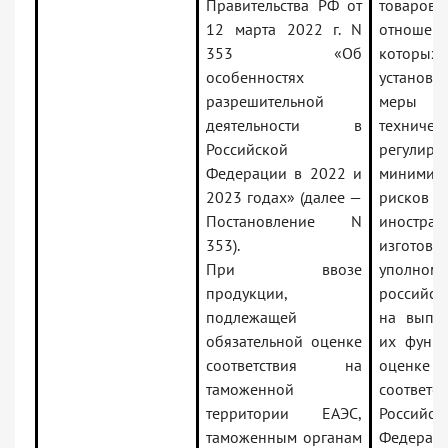
Правительства РФ от
товаро
12 марта 2022 г. N
отношен
353 «Об
которых
особенностях
установл
разрешительной
меры
деятельности в
техничес
Российской
регулиро
Федерации в 2022 и
минимиз
2023 годах» (далее —
рисков о
Постановление N
иностран
353).
изготови
При ввозе
уполномо
продукции,
российск
подлежащей
на выпо
обязательной оценке
их функ
соответствия на
оценке
таможенной
соответс
территории ЕАЭС,
Российск
таможенным органам
Федера