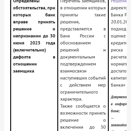
Определены
Перечень заемщиков,
Решение
обстоятельства, при
в отношении которых
директор
которых банк
приняты такие
Банка Рос
вправе принять
решения,
20.01.2
решение о
представляется в
подхо
непризнании до 30
Банк России с
оценке
июня 2023 года
обоснованием
кредитно
(включительно)
решений и
риска в
дефолта в
документальным
расчета
отношении
подтверждением
норматив
заемщика
взаимосвязи
достаточ
наступивших событий
капитала
с действием мер
банка»
ограничительного
Документ 
характера.
в информа
Также сообщается о
банк:
возможности принять
— Росси
решение о
законодате
включении до 30