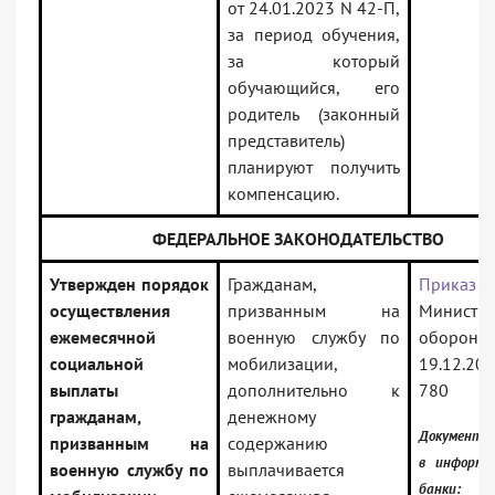
от 24.01.2023 N 42-П,
за период обучения,
за который
обучающийся, его
родитель (законный
представитель)
планируют получить
компенсацию.
ФЕДЕРАЛЬНОЕ ЗАКОНОДАТЕЛЬСТВО
Утвержден порядок
Гражданам,
Приказ
осуществления
призванным на
Министр
ежемесячной
военную службу по
обороны
социальной
мобилизации,
19.12.2
выплаты
дополнительно к
780
гражданам,
денежному
Документ 
призванным на
содержанию
в информа
военную службу по
выплачивается
банки: