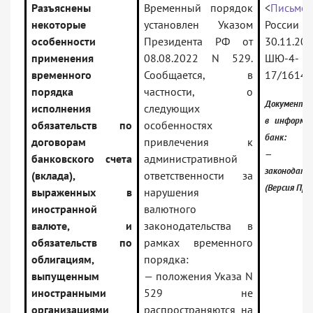
Разъяснены
Временный порядок
<
Письмо>
некоторые
установлен Указом
Росси
особенности
Президента РФ от
30.11.2
применения
08.08.2022 N 529.
ШЮ-4-
временного
Сообщается, в
17/1614
порядка
частности, о
Документ 
исполнения
следующих
в информа
обязательств по
особенностях
банк:
договорам
привлечения к
— Росси
банковского счета
административной
законодате
(вклада),
ответственности за
(Версия Про
выраженных в
нарушения
иностранной
валютного
валюте, и
законодательства в
обязательств по
рамках временного
облигациям,
порядка:
выпущенным
— положения Указа N
иностранными
529 не
организациями
распространяются на