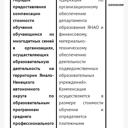
автономный
предоставления
организационному
компенсации
обеспечению
стоимости
департамента
обучения
образования ЯНАО и
обучающимся из
финансовому,
многодетных семей
материально-
в организациях,
техническому
осуществляющих
обеспечению
образовательную
деятельности
деятельность на
подведомственных
территории Ямало-
образовательных
Ненецкого
учреждений».
автономного
Компенсация
округа по
осуществляется в
образовательным
размере стоимости
программам
обучения и
среднего
определяется
профессионального
платежными