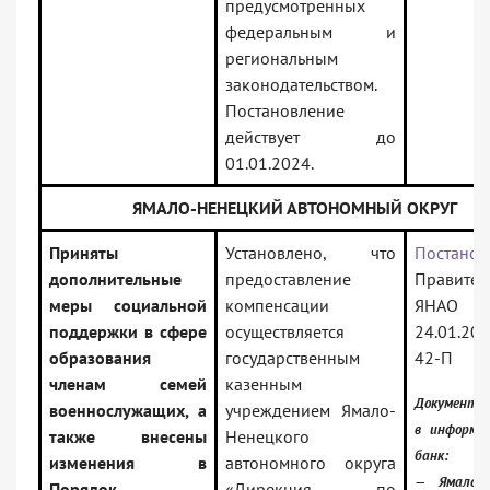
предусмотренных
федеральным и
региональным
законодательством.
Постановление
действует до
01.01.2024.
ЯМАЛО-НЕНЕЦКИЙ АВТОНОМНЫЙ ОКРУГ
Приняты
Установлено, что
Постанов
дополнительные
предоставление
Правител
меры социальной
компенсации
ЯНАО
поддержки в сфере
осуществляется
24.01.2
образования
государственным
42-П
членам семей
казенным
Документ 
военнослужащих, а
учреждением Ямало-
в информа
также внесены
Ненецкого
банк:
изменения в
автономного округа
— Ямало-Н
Порядок
«Дирекция по