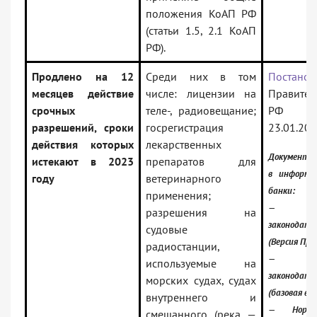
положения КоАП РФ
(статьи 1.5, 2.1 КоАП
РФ).
Продлено на 12
Среди них в том
Постанов
месяцев действие
числе: лицензии на
Правител
срочных
теле-, радиовещание;
РФ 
разрешений, сроки
госрегистрация
23.01.202
действия которых
лекарственных
Документ 
истекают в 2023
препаратов для
в информа
году
ветеринарного
банки:
применения;
— Росси
разрешения на
законодате
судовые
(Версия Про
радиостанции,
— Росси
используемые на
законодате
морских судах, судах
(базовая вер
внутреннего и
— Норма
смешанного (река —