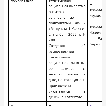
мобилизации
ежемесячная
— Росси
социальная выплата в
законодате
размерах,
(Версия Про
установленных
— Росси
подпунктами «а» и
законодате
«б» пункта 1 Указа от
(базовая вер
2 ноября 2022 г. N
— Норма
788.
документы
Сведения об
осуществлении
ежемесячной
социальной выплаты,
ее размере за
текущий месяц и
дате, по которую она
произведена,
указываются в
денежном аттестате.