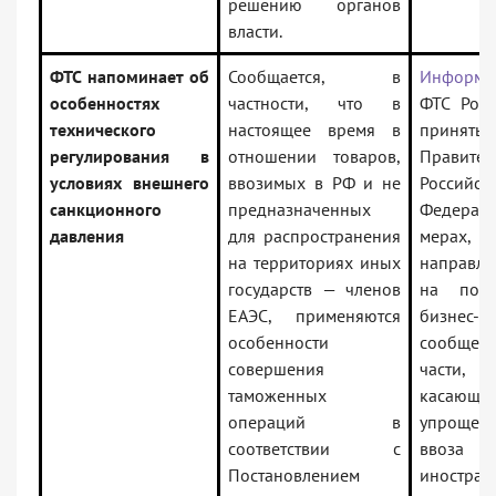
решению органов
власти.
ФТС напоминает об
Сообщается, в
Информа
особенностях
частности, что в
ФТС Рос
технического
настоящее время в
принятых
регулирования в
отношении товаров,
Правител
условиях внешнего
ввозимых в РФ и не
Российск
санкционного
предназначенных
Федерац
давления
для распространения
мерах,
на территориях иных
направл
государств — членов
на подд
ЕАЭС, применяются
бизнес-
особенности
сообщес
совершения
части,
таможенных
касающе
операций в
упрощен
соответствии с
ввоза
Постановлением
иностран