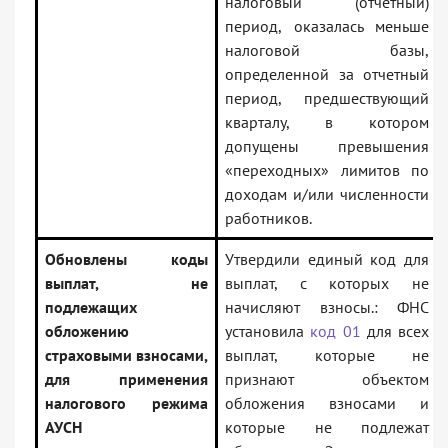
налоговый (отчетный)
период, оказалась меньше
налоговой базы,
определенной за отчетный
период, предшествующий
кварталу, в котором
допущены превышения
«переходных» лимитов по
доходам и/или численности
работников.
Обновлены коды
Утвердили единый код для
выплат, не
выплат, с которых не
подлежащих
начисляют взносы.: ФНС
обложению
установила
код 01
для всех
страховыми взносами,
выплат, которые не
для применения
признают объектом
налогового режима
обложения взносами и
АУСН
которые не подлежат