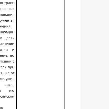
нтракт:
твенных
нования
менты,
жения.
низации
в целях
енении
мации и
ние, по
тствии с
если при
сящие от
екущие
 числе
сть его
сийской
а.