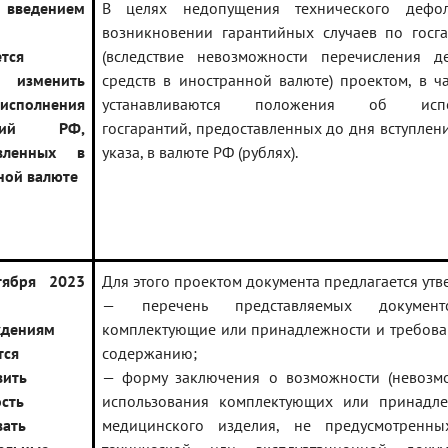
с введением
В целях недопущения технического дефо
возникновении гарантийных случаев по госг
ется
(вследствие невозможности перечисления д
о изменить
средств в иностранной валюте) проектом, в ча
исполнения
устанавливаются положения об испо
антий РФ,
госгарантий, предоставленных до дня вступлени
авленных в
указа, в валюте РФ (рублях).
ной валюте
тября 2023
Для этого проектом документа предлагается утв
— перечень представляемых докумен
ждениям
комплектующие или принадлежности и требова
тся
содержанию;
вить
— форму заключения о возможности (невозмо
сть
использования комплектующих или принадле
вать
медицинского изделия, не предусмотренн