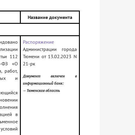
Название документа
ендовано
Распоряжение
ализации
Администрации города
атьи 112
Тюмени от 13.02.2023 N
4-ФЗ «О
21-рк
, работ,
Документ включен в
нных и
информационный банк:
— Тюменская область
яющийся
овении
олнения
ацией в
ьменное
условий