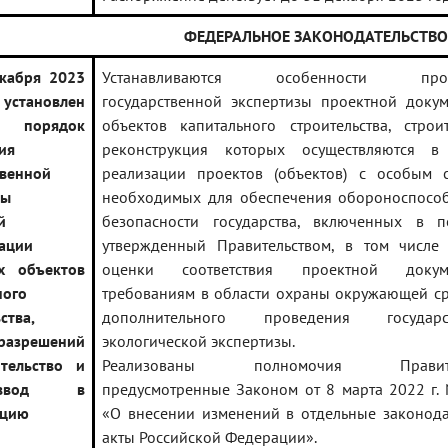
ФЕДЕРАЛЬНОЕ ЗАКОНОДАТЕЛЬСТВО
кабря 2023
Устанавливаются особенности пров
становлен
государственной экспертизы проектной доку
 порядок
объектов капитального строительства, строит
ия
реконструкция которых осуществляются в
твенной
реализации проектов (объектов) с особым с
зы
необходимых для обеспечения обороноспособ
й
безопасности государства, включенных в пе
ации
утвержденный Правительством, в том числе 
х объектов
оценки соответствия проектной докум
ного
требованиям в области охраны окружающей с
ства,
дополнительного проведения государс
разрешений
экологической экспертизы.
тельство и
Реализованы полномочия Правител
вод в
предусмотренные Законом от 8 марта 2022 г.
ацию
«О внесении изменений в отдельные законод
акты Российской Федерации».