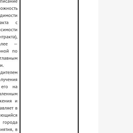
писание
можность
димости
ракта с
исимости
ракта),
алее —
оной по
главным
и.
дителем
олучения
 его на
овленным
жения и
авляет в
яющийся
 города
иятия, в