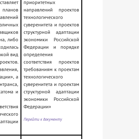
тавляет
приоритетных
х планов
направлений проектов
авлений
технологического
зличных
суверенитета и проектов
тавщиков
структурной адаптации
на, либо
экономики Российской
одилась
Федерации и порядке
акой вид
определения
оектов.
соответствия проектов
вления,
требованиям к проектам
ации», а
технологического
нтранса,
суверенитета и проектам
сатома и
структурной адаптации
экономики Российской
етствия
Федерации»
ческого
Перейти к документу
аптации