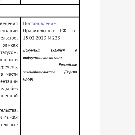
едения
Постановление
ментации
Правительства РФ от
ельство,
15.02.2023 N 223
 рамках
Документ включен в
татусом,
информационный банк:
ности и
— Российское
речень,
законодательство (Версия
в части
Проф)
ентации
реды без
твенной
ьства,
 N 46-ФЗ
ательные