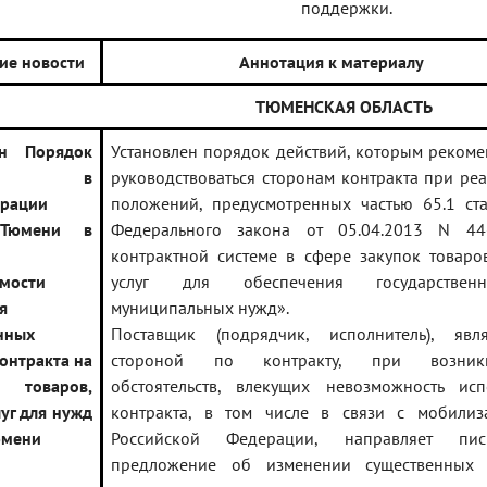
поддержки.
ие новости
Аннотация к материалу
ТЮМЕНСКАЯ ОБЛАСТЬ
ен Порядок
Установлен порядок действий, которым реком
оты в
руководствоваться сторонам контракта при ре
рации
положений, предусмотренных частью 65.1 ст
 Тюмени в
Федерального закона от 05.04.2013 N 4
контрактной системе в сфере закупок товаров
мости
услуг для обеспечения государстве
я
муниципальных нужд».
нных
Поставщик (подрядчик, исполнитель), явл
онтракта на
стороной по контракту, при возникн
 товаров,
обстоятельств, влекущих невозможность исп
луг для нужд
контракта, в том числе в связи с мобилиз
юмени
Российской Федерации, направляет пис
предложение об изменении существенных 