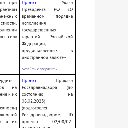
лта при
Проект
Указа
арантиям
Президента РФ «О
енежных
временном порядке
стности,
исполнения
лнении
государственных
я в силу
гарантий Российской
Федерации,
предоставленных в
иностранной валюте»
Перейти к документу
ердить:
Проект
Приказа
тов на
Росздравнадзора (по
ния к их
состоянию на
08.02.2023)
жности)
(подготовлен
жностей
Росздравнадзором, ID
ых в их
проекта 02/08/02-