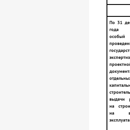
По 31 де
года у
особый
проведен
государс
эксперти
проектно
документ
отдельны
капиталь
строитель
выдачи 
на строи
на в
эксплуат