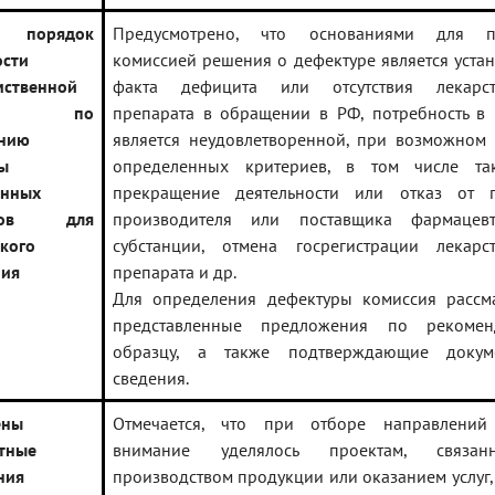
н порядок
Предусмотрено, что основаниями для п
ости
комиссией решения о дефектуре является уста
ственной
факта дефицита или отсутствия лекарст
сии по
препарата в обращении в РФ, потребность в
ению
является неудовлетворенной, при возможном
ы
определенных критериев, в том числе та
енных
прекращение деятельности или отказ от п
атов для
производителя или поставщика фармацевт
кого
субстанции, отмена госрегистрации лекарст
ния
препарата и др.
Для определения дефектуры комиссия рассма
представленные предложения по рекомен
образцу, а также подтверждающие доку
сведения.
ены
Отмечается, что при отборе направлений
тные
внимание уделялось проектам, связа
ния
производством продукции или оказанием услуг,