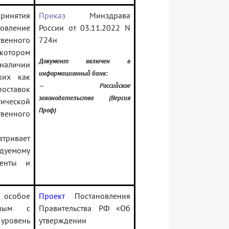
ринятия
Приказ
Минздрава
новление
России от 03.11.2022 N
венного
724н
 котором
Документ включен в
 наличии
информационный банк:
ких как
— Российское
оставок
законодательство (Версия
ической
Проф)
венного
тривает
дуемому
менты и
 особое
Проект
Постановления
нным с
Правительства РФ «Об
 уровень
утверждении