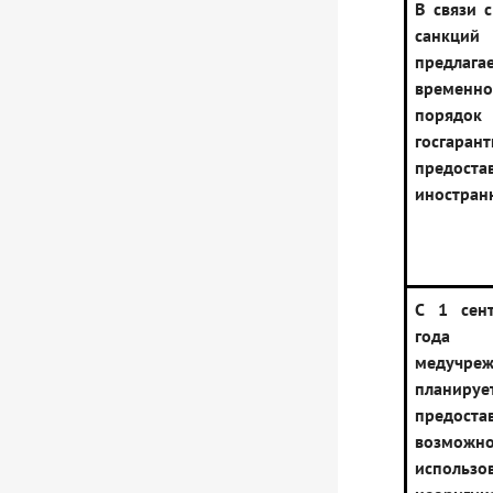
В связи 
санкций
предлага
временн
порядок 
госгар
предост
иностран
С 1 сен
года
медучре
планируе
предоста
возможно
использо