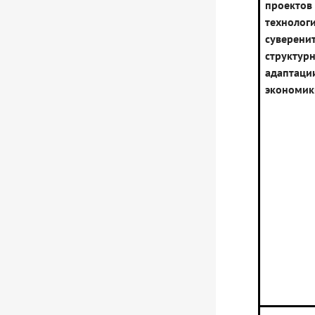
проектов
технолог
сувере
структур
адаптаци
экономик