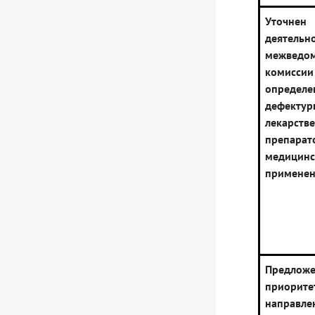
Уточне
деятельн
межведом
комис
определ
дефектур
лекарств
препар
медицинс
примене
Предлож
приорите
направле