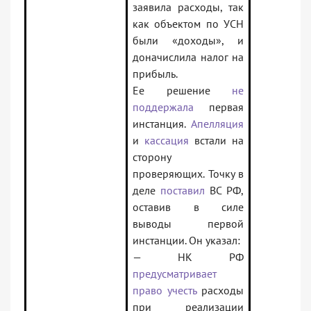
заявила расходы, так
как объектом по УСН
были «доходы», и
доначислила налог на
прибыль.
Ее решение
не
поддержала
первая
инстанция.
Апелляция
и
кассация
встали на
сторону
проверяющих. Точку в
деле
поставил
ВС РФ,
оставив в силе
выводы первой
инстанции. Он указал:
— НК РФ
предусматривает
право учесть
расходы
при реализации