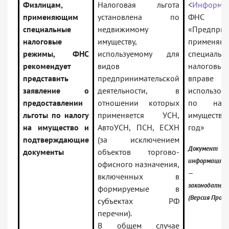
Физлицам,
Налоговая льгота
<
Информа
применяющим
установлена по
ФНС Р
специальные
недвижимому
«Предприн
налоговые
имуществу,
применяю
режимы, ФНС
используемому для
специальн
рекомендует
видов
налоговые
представить
предпринимательской
вправе
заявление о
деятельности, в
использова
предоставлении
отношении которых
по нал
льготы по налогу
применяется УСН,
имущество
на имущество и
АвтоУСН, ПСН, ЕСХН
год»
подтверждающие
(за исключением
Документ в
документы
объектов торгово-
информацион
офисного назначения,
— Росс
включенных в
законодател
формируемые в
(Версия Проф)
субъектах РФ
перечни).
В общем случае