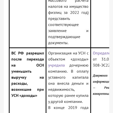
массового расчета
налогов на имущество
физлиц за 2022 год)
представить
соответствующее
заявление и
подтверждающие
документы.
ВС РФ разрешил
Организация на УСН с
Определен
после перехода
объектом «доходы»
от 31.01
на ОСН
учредила
дочернюю
308-ЭС22-
уменьшить
компанию. В оплату
Документ в
выручку на
уставного капитала
информацион
расходы,
она внесла деньги и
— Реше
возникшие при
недвижимость,
конкретным 
УСН «доходы»
которую ранее купила
у другой компании.
В конце 2019 года