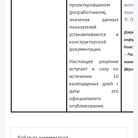
проектировщиком
желез
(разработчиком),
транс
значения данных
ТС 003
показателей
Докумен
устанавливаются в
информ
конструкторской
банк:
документации.
— Росси
Настоящее решение
законо
вступает в силу по
(Версия
истечении 10
календарных дней с
даты его
официального
опубликования.
Добавить комментарий