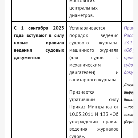
московских
центральных
диаметров.
С 1 сентября 2023
Устанавливается
Прика
года вступают в силу
порядок ведения
Росси
новые правила
судового журнала,
23.11.
ведения судовых
машинного журнала
«Об у
документов
(для судов с
правил
механическим
судов
двигателем) и
докум
санитарного журнала.
Докумен
Признается
информ
утратившим силу
банк:
Приказ Минтранса от
— Росси
10.05.2011 N 133 «Об
законо
утверждении правил
(Версия
ведения журналов
судов».