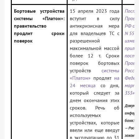
Бортовые устройства
15 апреля 2023 года
Поста
системы «Платон»:
вступит в силу
Прави
правительство
антикризисная мера
РФ от 
продлит сроки
для владельцев ТС с
N 551 
поверок
разрешенной
измене
максимальной массой
прилож
более 12 т. Сроки
поста
поверок бортовых
Прави
устройств
системы
Росси
«Платон»
продлят
на
Федер
24 месяца
со дня,
марта 
который следует за
353»
днем окончания этих
Докумен
сроков. Речь об
информ
используемых
банк:
устройствах, которые
— Росси
ввели или еще введут
законо
в эксплуатацию до 31