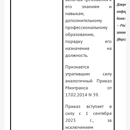
Докумен
его знаниям и
информ
навыкам,
банк:
дополнительному
— Росси
профессиональному
законо
образованию,
(Версия
порядку его
назначения на
должность.
Признается
утратившим силу
аналогичный Приказ
Минтранса от
17.02.2014 N 39.
Приказ вступает в
силу с 1 сентября
2023 г., за
исключением