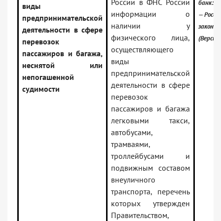
России в ФНС России
банк:
виды
информации о
— Росси
предпринимательской
наличии у
законо
деятельности в сфере
физического лица,
(Версия
перевозок
осуществляющего
пассажиров и багажа,
виды
неснятой или
предпринимательской
непогашенной
деятельности в сфере
судимости
перевозок
пассажиров и багажа
легковыми такси,
автобусами,
трамваями,
троллейбусами и
подвижным составом
внеуличного
транспорта, перечень
которых утвержден
Правительством,