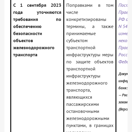
С 1 сентября 2023
Поправками в том
Поста
года уточняются
числе
Прави
требования по
конкретизированы
РФ от 
обеспечению
термины, а также
N 545 
безопасности
принимаемые
измене
объектов
субъектом
некот
железнодорожного
транспортной
Прави
транспорта
инфраструктуры меры
Росси
по защите объектов
Федер
транспортной
Докумен
инфраструктуры
информ
железнодорожного
банк:
транспорта,
— Росси
являющихся
законо
пассажирскими
(Версия
остановочными
железнодорожными
пунктами, в границах