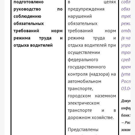
подготовлено
в целях
соблю
руководство по
предупреждения
обяза
соблюдению
нарушений
требо
обязательных
обязательных
режим
требований норм
требований норм
отдых
режима труда и
режима труда и
(в час
отдыха водителей
отдыха водителей при
управл
осуществлении
транс
федерального
средс
государственного
време
контроля (надзора) на
(утв.
автомобильном
Ростр
транспорте,
03.04.
городском наземном
Докумен
электрическом
информ
транспорте и в
банк:
дорожном хозяйстве.
— Росси
Представлены
законо