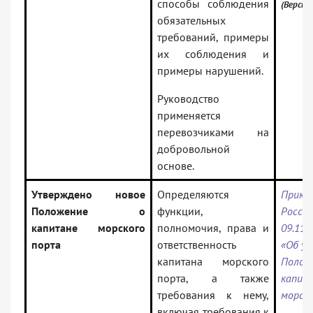
способы соблюдения
(Версия
обязательных
требований, примеры
их соблюдения и
примеры нарушений.
Руководство
применяется
перевозчиками на
добровольной
основе.
Утверждено новое
Определяются
Прика
Положение о
функции,
Росси
капитане морского
полномочия, права и
09.11.
порта
ответственность
«Об у
капитана морского
Полож
порта, а также
капит
требования к нему,
морск
включая требования к