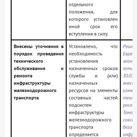
отдельного
положения, для
которого установлен
иной срок его
вступления в силу.
Внесены уточнения в
Установлено, что
Решен
порядок проведения
необходимость
Еврази
технического
установления
эконо
обслуживания и
назначенных сроков
комис
ремонта
службы и (или)
30.03.
инфраструктуры
назначенных
внесен
железнодорожного
ресурсов на элементы
измене
транспорта
составных частей
техни
подсистем
регла
инфраструктуры
Тамож
железнодорожного
союза
транспорта
безоп
определяется
инфра