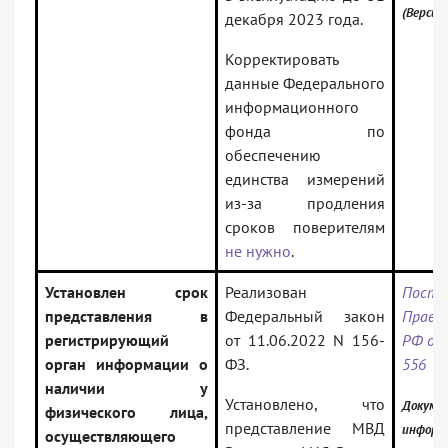
(Версия
декабря 2023 года.
Корректировать
данные Федерального
информационного
фонда по
обеспечению
единства измерений
из-за продления
сроков поверителям
не нужно
.
Установлен срок
Реализован
Поста
представления в
Федеральный закон
Прави
регистрирующий
от 11.06.2022 N 156-
РФ от 
орган информации о
ФЗ.
556
наличии у
Установлено, что
Докумен
физического лица,
представление МВД
информ
осуществляющего