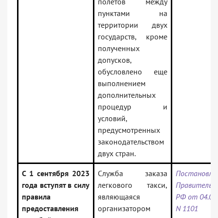
полетов между
пунктами на
территории двух
государств, кроме
полученных
допусков,
обусловлено еще
выполнением
дополнительных
процедур и
условий,
предусмотренных
законодательством
двух стран.
С 1 сентября 2023
Служба заказа
Постановле
года вступят в силу
легкового такси,
Правительс
правила
являющаяся
РФ от 04.07
предоставления
организатором
N 1101