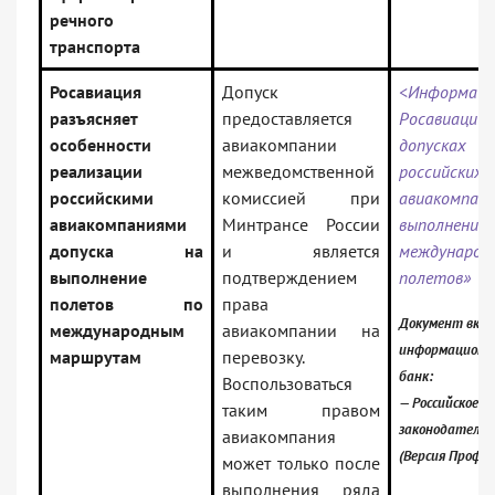
речного
транспорта
Росавиация
Допуск
<Информаци
разъясняет
предоставляется
Росавиации 
особенности
авиакомпании
допусках
реализации
межведомственной
российских
российскими
комиссией при
авиакомпани
авиакомпаниями
Минтрансе России
выполнение
допуска на
и является
международ
выполнение
подтверждением
полетов»
полетов по
права
Документ вклю
международным
авиакомпании на
информационн
маршрутам
перевозку.
банк:
Воспользоваться
— Российское
таким правом
законодательс
авиакомпания
(Версия Проф)
может только после
выполнения ряда