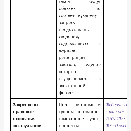
такси будут
обязаны по
соответствующему
запросу
предоставлять
сведения,
содержащиеся в
журнале
регистрации
заказов, ведение
которого
осуществляется в
электронной
форме.
Закреплены
Под автономным
Федеральны
правовые
судном понимается
закон от
основания
самоходное судно,
10.07.2023 N
эксплуатации
процессы
ФЗ «О внесе