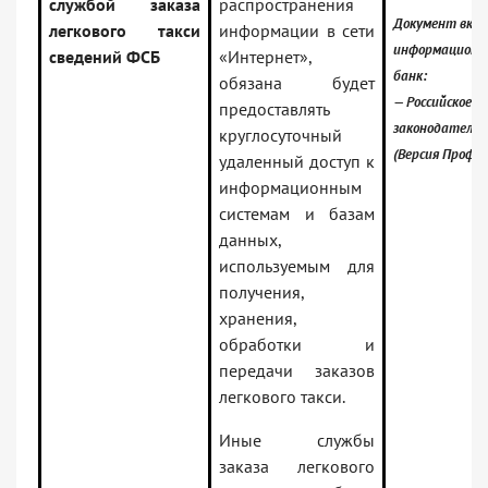
службой заказа
распространения
Документ вклю
легкового такси
информации в сети
информационн
сведений ФСБ
«Интернет»,
банк:
обязана будет
— Российское
предоставлять
законодательс
круглосуточный
(Версия Проф)
удаленный доступ к
информационным
системам и базам
данных,
используемым для
получения,
хранения,
обработки и
передачи заказов
легкового такси.
Иные службы
заказа легкового