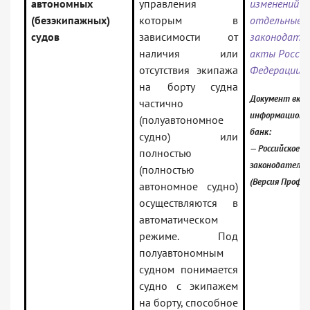
автономных
управления
изменений в
(безэкипажных)
которым в
отдельные
судов
зависимости от
законодате
наличия или
акты Россий
отсутствия экипажа
Федерации»
на борту судна
Документ вклю
частично
информационн
(полуавтономное
банк:
судно) или
— Российское
полностью
законодательс
(полностью
(Версия Проф)
автономное судно)
осуществляются в
автоматическом
режиме. Под
полуавтономным
судном понимается
судно с экипажем
на борту, способное