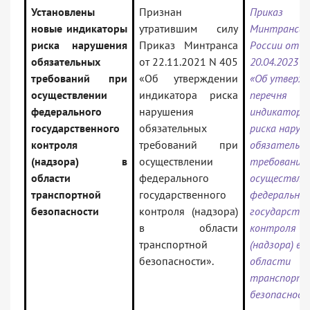
Установлены
Признан
Приказ
новые индикаторы
утратившим силу
Минтранса
риска нарушения
Приказ Минтранса
России от
обязательных
от 22.11.2021 N 405
20.04.2023 N
требований при
«Об утверждении
«Об утверж
осуществлении
индикатора риска
перечня
федерального
нарушения
индикаторо
государственного
обязательных
риска наруш
контроля
требований при
обязательн
(надзора) в
осуществлении
требований 
области
федерального
осуществле
транспортной
государственного
федерально
безопасности
контроля (надзора)
государстве
в области
контроля
транспортной
(надзора) в
безопасности».
области
транспортн
безопаснос