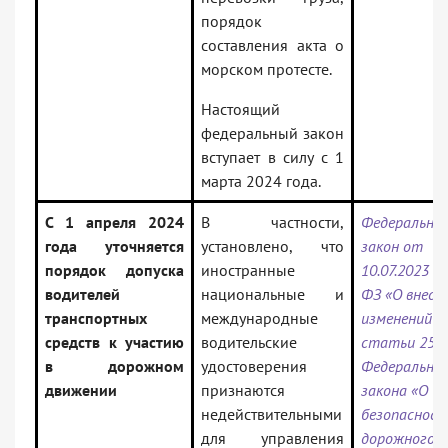
порядок
составления акта о
морском протесте.
Настоящий
федеральный закон
вступает в силу с 1
марта 2024 года.
С 1 апреля 2024
В частности,
Федеральны
года уточняется
установлено, что
закон от
порядок допуска
иностранные
10.07.2023 N
водителей
национальные и
ФЗ «О внесе
транспортных
международные
изменений в
средств к участию
водительские
статьи 25 и
в дорожном
удостоверения
Федерально
движении
признаются
закона «О
недействительными
безопаснос
для управления
дорожного