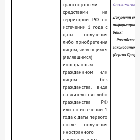
транспортными
движения»
средствами на
Документ вклю
территории РФ по
информационн
истечении 1 года с
банк:
даты получения
— Российское
либо приобретения
законодательс
лицом, являющимся
(Версия Проф)
(являвшимся)
иностранным
гражданином или
лицом без
гражданства, вида
на жительство либо
гражданства РФ
или по истечении 1
года с даты первого
после получения
иностранного
национального