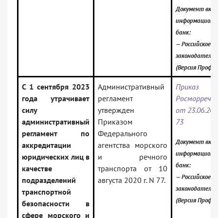
Документ вклю
информационн
банк:
— Российское
законодательс
(Версия Проф)
С 1 сентября 2023
Административный
Приказ
года утрачивает
регламент
Росморречф
силу
утвержден
от 23.06.202
административный
Приказом
73
регламент по
Федерального
Документ вклю
аккредитации
агентства морского
информационн
юридических лиц в
и речного
банк:
качестве
транспорта от 10
— Российское
подразделений
августа 2020 г. N 77.
законодательс
транспортной
(Версия Проф)
безопасности в
сфере морского и