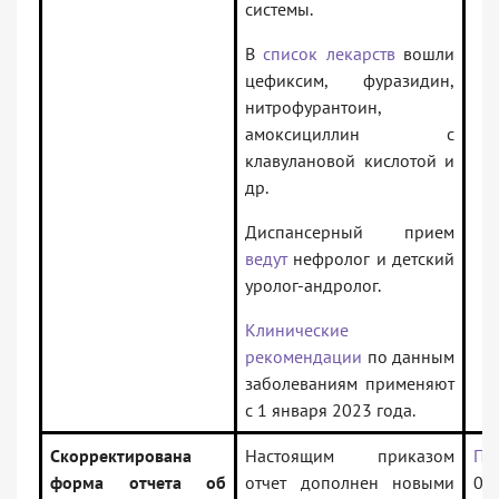
системы.
В
список лекарств
вошли
цефиксим, фуразидин,
нитрофурантоин,
амоксициллин с
клавулановой кислотой и
др.
Диспансерный прием
ведут
нефролог и детский
уролог-андролог.
Клинические
рекомендации
по данным
заболеваниям применяют
с 1 января 2023 года.
Скорректирована
Настоящим приказом
Пр
форма отчета об
отчет дополнен новыми
03