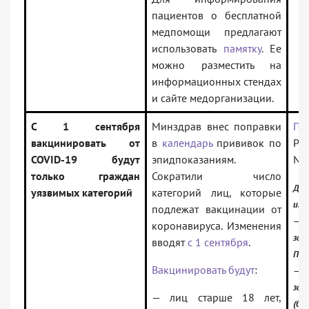
пациентов о бесплатной
медпомощи предлагают
использовать
памятку
. Ее
можно разместить на
информационных стендах
и сайте медорганизации.
С 1 сентября
Минздрав внес поправки
Пр
вакцинировать от
в
календарь
прививок по
Рос
COVID-19 будут
эпидпоказаниям.
N 
только граждан
Сократили число
До
уязвимых категорий
категорий лиц, которые
инф
подлежат вакцинации от
—
коронавируса. Изменения
зак
вводят
с 1 сентября
.
Про
Вакцинировать будут
:
—
зак
— лиц старше 18 лет,
(баз