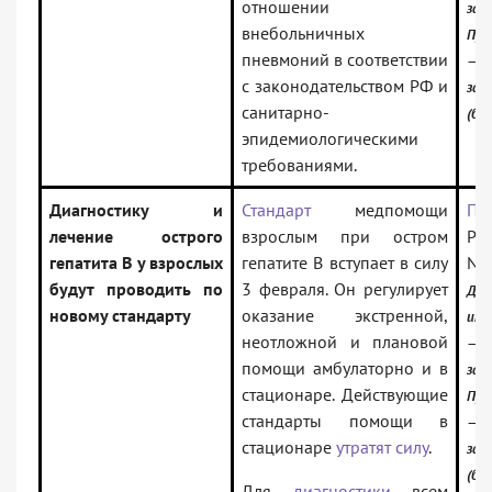
отношении
зак
внебольничных
Про
пневмоний в соответствии
—
с законодательством РФ и
зак
санитарно-
(баз
эпидемиологическими
требованиями.
Диагностику и
Стандарт
медпомощи
Пр
лечение острого
взрослым при остром
Рос
гепатита В у взрослых
гепатите В вступает в силу
N 
будут проводить по
3 февраля. Он регулирует
До
новому стандарту
оказание экстренной,
инф
неотложной и плановой
—
помощи амбулаторно и в
зак
стационаре. Действующие
Про
стандарты помощи в
—
стационаре
утратят силу
.
зак
(баз
Для
диагностики
всем