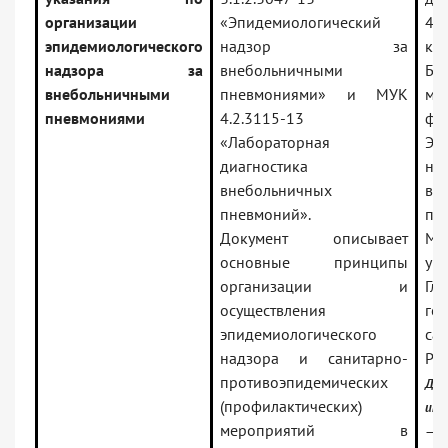
организации
«Эпидемиологический
4
эпидемиологического
надзор за
кон
надзора за
внебольничными
Би
внебольничными
пневмониями» и МУК
ми
пневмониями
4.2.3115-13
фа
«Лабораторная
Эп
диагностика
н
внебольничных
вн
пневмоний».
пн
Документ описывает
Ме
основные принципы
ук
организации и
Гл
осуществления
го
эпидемиологического
са
надзора и санитарно-
РФ 
противоэпидемических
До
(профилактических)
инф
мероприятий в
—