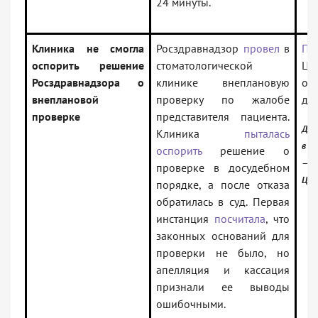
24 минуты.
Клиника не смогла
Росздравнадзор
провел
в
По
оспорить решение
стоматологической
Це
Росздравнадзора о
клинике внеплановую
от
внеплановой
проверку по жалобе
де
проверке
представителя пациента.
Док
Клиника
пыталась
в и
оспорить
решение о
— 
проверке в досудебном
Цен
порядке, а после отказа
обратилась в суд. Первая
инстанция
посчитала
, что
законных оснований для
проверки не было, но
апелляция и кассация
признали ее выводы
ошибочными.