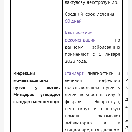
лактулозу, декстрозу и др.
Средний срок лечения —
60 дней
.
Клинические
рекомендации
по
данному заболеванию
применяют с 1 января
2023 года.
Инфекции
Стандарт
диагностики и
Пр
мочевыводящих
лечения инфекций
Рос
путей у детей:
мочевыводящих путей у
N 
Минздрав утвердил
детей вступает в силу 5
До
стандарт медпомощи
февраля. Экстренную,
инф
неотложную и плановую
—
помощь оказывают
зак
амбулаторно и в
Про
стационаре, в т.ч. дневном.