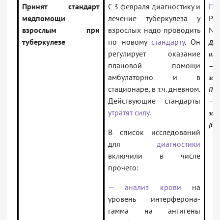
Принят стандарт
С 3 февраля диагностику и
Пр
медпомощи
лечение туберкулеза у
Рос
взрослым при
взрослых надо проводить
N 
туберкулезе
по новому
стандарту
. Он
До
регулирует оказание
инф
плановой помощи
—
амбулаторно и в
зак
стационаре, в т.ч. дневном.
Про
Действующие стандарты
—
утратят силу
.
зак
(баз
В список исследований
для
диагностики
включили в числе
прочего:
—
анализ крови
на
уровень интерферона-
гамма на антигены