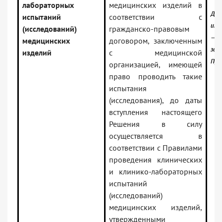
лабораторных
медицинских изделий в
До
испытаний
соответствии с
инф
(исследований)
гражданско-правовым
—
медицинских
договором, заключенным
зак
изделий
с медицинской
Про
организацией, имеющей
право проводить такие
испытания
(исследования), до даты
вступления настоящего
Решения в силу
осуществляется в
соответствии с Правилами
проведения клинических
и клинико-лабораторных
испытаний
(исследований)
медицинских изделий,
утвержденными