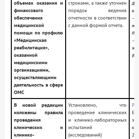
объемах оказания и
строками, а также уточнен
До
финансового
порядок ведения
инф
обеспечения
отчетности в соответствии
—
медицинской
с данной формой отчета.
зак
помощи по профилю
Про
«Медицинская
—
реабилитация»,
зак
оказанной
(баз
медицинскими
организациями,
осуществляющими
деятельность в сфере
ОМС
В новой редакции
Установлено, что
Ре
изложены правила
проведение клинических
Ев
проведения
и клинико-лабораторных
эк
клинических и
испытаний
к
клинико-
(исследований)
26.