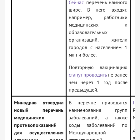
Сейчас
перечень намного
шире. В него входят,
например, работники
медицинских и
образовательных
организаций, жители
городов с населением 1
млн и более.
Повторную вакцинацию
станут проводить
не ранее
чем через 1 год после
предыдущей.
Минздрав утвердил
В перечне приводятся
Пр
новый перечень
наименования групп
Рос
медицинских
заболеваний, а также
N 
противопоказаний
коды заболеваний по
До
для осуществления
Международной
инф