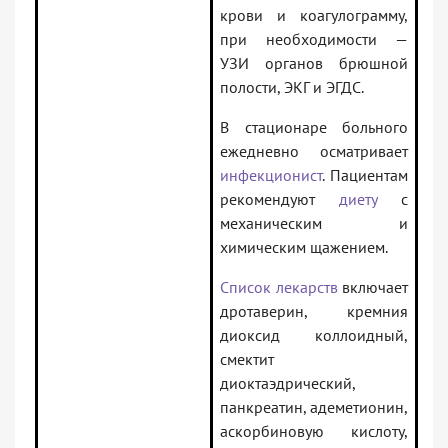
крови и коагулограмму,
при необходимости —
УЗИ органов брюшной
полости, ЭКГ и ЭГДС.
В стационаре больного
ежедневно осматривает
инфекционист
. Пациентам
рекомендуют
диету
с
механическим и
химическим щажением.
Список лекарств
включает
дротаверин, кремния
диоксид коллоидный,
смектит
диоктаэдрический,
панкреатин, адеметионин,
аскорбиновую кислоту,