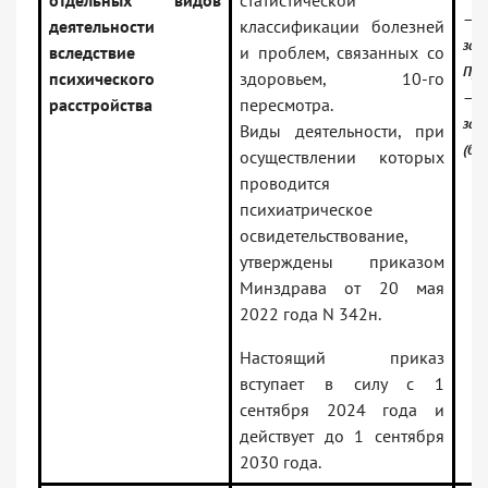
отдельных видов
статистической
—
деятельности
классификации болезней
зак
вследствие
и проблем, связанных со
Про
психического
здоровьем, 10-го
—
расстройства
пересмотра.
зак
Виды деятельности, при
(баз
осуществлении которых
проводится
психиатрическое
освидетельствование,
утверждены приказом
Минздрава от 20 мая
2022 года N 342н.
Настоящий приказ
вступает в силу с 1
сентября 2024 года и
действует до 1 сентября
2030 года.