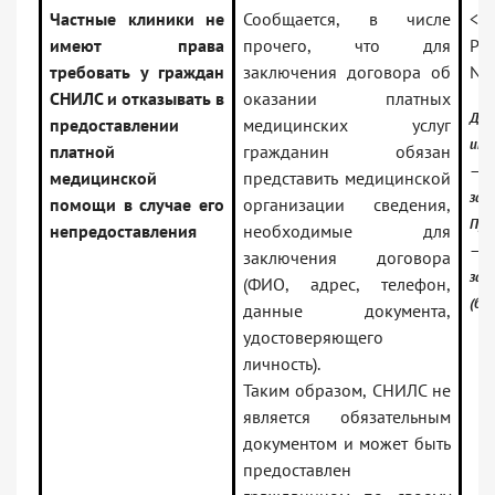
Частные клиники не
Сообщается, в числе
<
П
имеют права
прочего, что для
Рос
требовать у граждан
заключения договора об
N 
СНИЛС и отказывать в
оказании платных
До
предоставлении
медицинских услуг
инф
платной
гражданин обязан
—
медицинской
представить медицинской
зак
помощи в случае его
организации сведения,
Про
непредоставления
необходимые для
—
заключения договора
зак
(ФИО, адрес, телефон,
(баз
данные документа,
удостоверяющего
личность).
Таким образом, СНИЛС не
является обязательным
документом и может быть
предоставлен