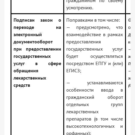
гражданином по своему
усмотрению.
Подписан закон о
Поправками в том числе:
Фе
переходе на
— предусмотрено, что
от 
электронный
взаимодействие в рамках
До
документооборот
предоставления
инф
при предоставлении
государственных услуг
—
государственных
будет осуществляться
зак
услуг в сфере
посредством ЕПГУ и (или)
Про
обращения
ЕГИСЗ;
—
лекарственных
зак
— устанавливаются
средств
(баз
особенности ввода в
гражданский оборот
отдельных групп
лекарственных
препаратов (в том числе
высокотехнологичных и
орфанных);