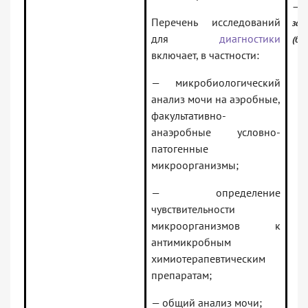
—
Перечень исследований
зак
для
диагностики
(баз
включает, в частности:
— микробиологический
анализ мочи на аэробные,
факультативно-
анаэробные условно-
патогенные
микроорганизмы;
— определение
чувствительности
микроорганизмов к
антимикробным
химиотерапевтическим
препаратам;
— общий анализ мочи;