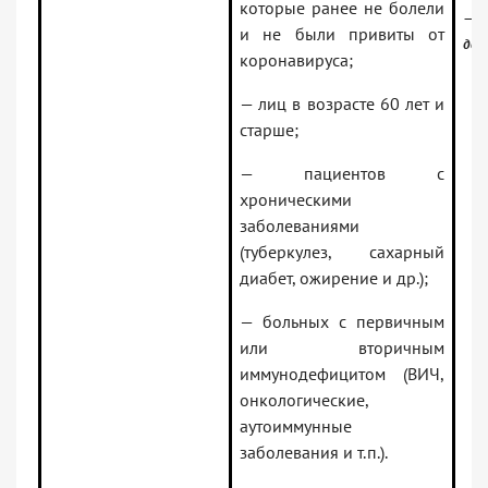
которые ранее не болели
—
и не были привиты от
док
коронавируса;
— лиц в возрасте 60 лет и
старше;
— пациентов с
хроническими
заболеваниями
(туберкулез, сахарный
диабет, ожирение и др.);
— больных с первичным
или вторичным
иммунодефицитом (ВИЧ,
онкологические,
аутоиммунные
заболевания и т.п.).