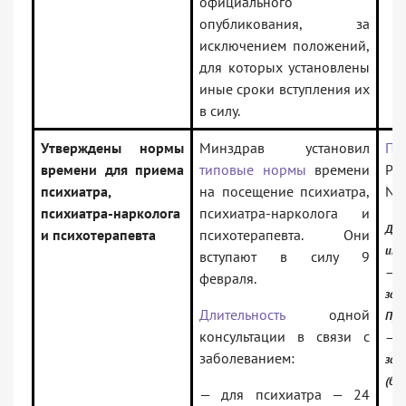
официального
опубликования, за
исключением положений,
для которых установлены
иные сроки вступления их
в силу.
Утверждены нормы
Минздрав установил
Пр
времени для приема
типовые нормы
времени
Рос
психиатра,
на посещение психиатра,
N 
психиатра-нарколога
психиатра-нарколога и
До
и психотерапевта
психотерапевта. Они
инф
вступают в силу 9
—
февраля.
зак
Длительность
одной
Про
консультации в связи с
—
заболеванием:
зак
(баз
— для психиатра — 24