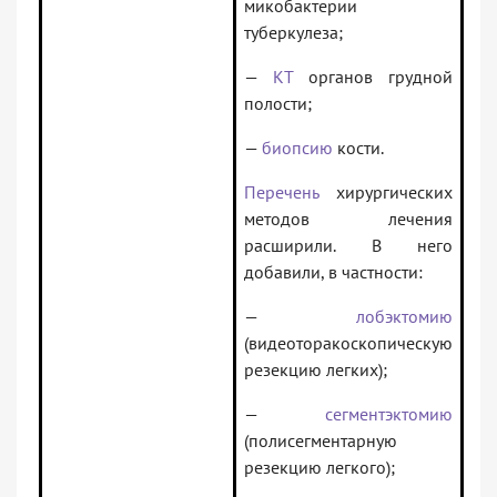
микобактерии
туберкулеза;
—
КТ
органов грудной
полости;
—
биопсию
кости.
Перечень
хирургических
методов лечения
расширили. В него
добавили, в частности:
—
лобэктомию
(видеоторакоскопическую
резекцию легких);
—
сегментэктомию
(полисегментарную
резекцию легкого);