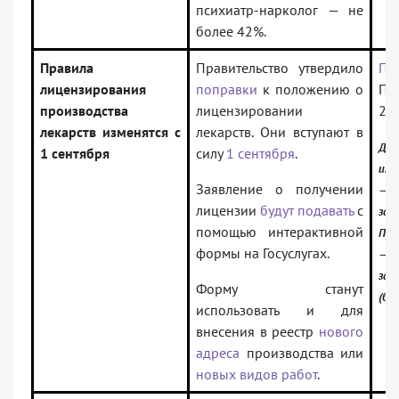
психиатр-нарколог — не
более 42%.
Правила
Правительство утвердило
По
лицензирования
поправки
к положению о
Пр
производства
лицензировании
24.
лекарств изменятся с
лекарств. Они вступают в
До
1 сентября
силу
1 сентября
.
инф
Заявление о получении
—
лицензии
будут подавать
с
зак
помощью интерактивной
Про
формы на Госуслугах.
—
зак
Форму станут
(баз
использовать и для
внесения в реестр
нового
адреса
производства или
новых видов работ
.