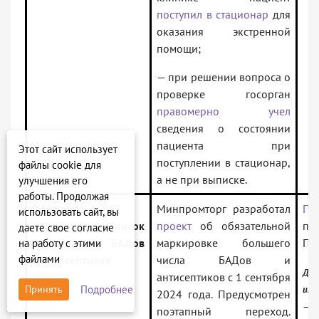
поступил в стационар
для
оказания экстренной
помощи;
— при решении вопроса о
проверке госорган
правомерно учел
сведения о состоянии
пациента при
Этот сайт использует
поступлении в стационар,
файлы cookie для
а не при выписке.
улучшения его
работы. Продолжая
Предложено
Минпромторг разработал
Пр
использовать сайт, вы
расширить список
проект
об обязательной
по
даете свое согласие
маркируемых БАДов
маркировке большего
Пр
на работу с этими
файлами
и антисептиков
числа БАДов и
До
антисептиков с 1 сентября
Подробнее
Принять
инф
2024 года. Предусмотрен
— 
поэтапный переход.