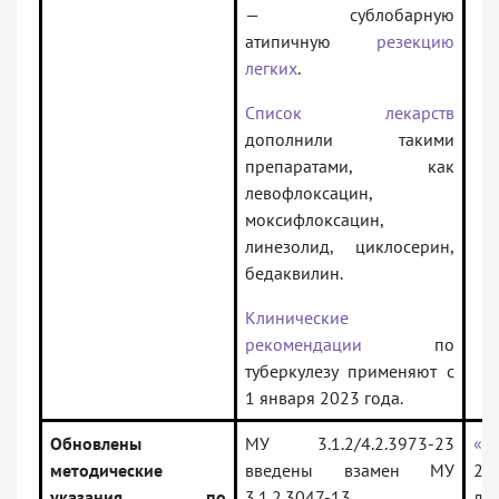
— сублобарную
атипичную
резекцию
легких
.
Список лекарств
дополнили такими
препаратами, как
левофлоксацин,
моксифлоксацин,
линезолид, циклосерин,
бедаквилин.
Клинические
рекомендации
по
туберкулезу применяют с
1 января 2023 года.
Обновлены
МУ 3.1.2/4.2.3973-23
«М
методические
введены взамен МУ
23
указания по
3.1.2.3047-13
ды