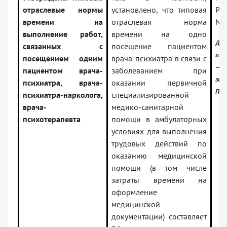
отраслевые нормы
установлено, что типовая
Рос
времени на
отраслевая норма
N 
выполнение работ,
времени на одно
До
связанных с
посещение пациентом
инф
посещением одним
врача-психиатра в связи с
—
пациентом врача-
заболеванием при
зак
психиатра, врача-
оказании первичной
Про
психиатра-нарколога,
специализированной
врача-
медико-санитарной
психотерапевта
помощи в амбулаторных
условиях для выполнения
трудовых действий по
оказанию медицинской
помощи (в том числе
затраты времени на
оформление
медицинской
документации) составляет