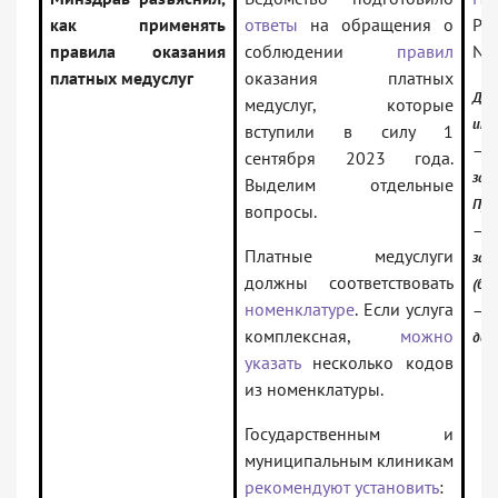
как применять
ответы
на обращения о
Рос
правила оказания
соблюдении
правил
N 
платных медуслуг
оказания платных
До
медуслуг, которые
инф
вступили в силу 1
—
сентября 2023 года.
зак
Выделим отдельные
Про
вопросы.
—
Платные медуслуги
зак
должны соответствовать
(баз
номенклатуре
. Если услуга
—
комплексная,
можно
док
указать
несколько кодов
из номенклатуры.
Государственным и
муниципальным клиникам
рекомендуют установить
: