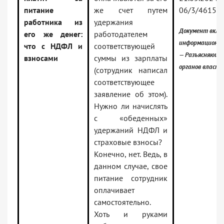
питание
же счет путем
06/3/46154
работника из
удержания
Документ вклю
его же денег:
работодателем
информационны
что с НДФЛ и
соответствующей
— Разъясняющи
взносами
суммы из зарплаты
органов власти
(сотрудник написал
соответствующее
заявление об этом).
Нужно ли начислять
с «обеденных»
удержаний НДФЛ и
страховые взносы?
Конечно, нет. Ведь, в
данном случае, свое
питание сотрудник
оплачивает
самостоятельно.
Хоть и руками