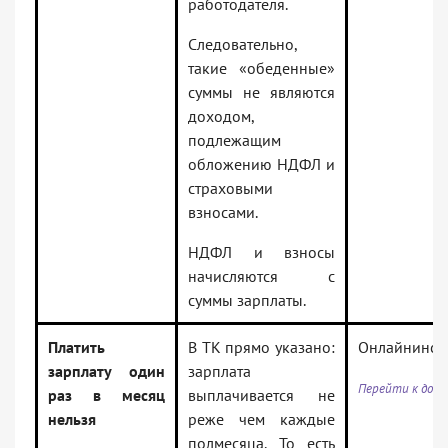
работодателя.
Следовательно,
такие «обеденные»
суммы не являются
доходом,
подлежащим
обложению НДФЛ и
страховыми
взносами.
НДФЛ и взносы
начисляются с
суммы зарплаты.
Платить
В ТК прямо указано:
Онлайнинсп
зарплату один
зарплата
Перейти к док
раз в месяц
выплачивается не
нельзя
реже чем каждые
полмесяца. То есть