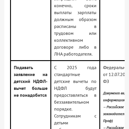
конечно, сроки
выплаты зарплаты
должным образом
расписаны в
трудовом или
коллективном
договоре либо в
ЛНА работодателя.
Подавать
С 2025 года
Федеральн
заявление на
стандартные
от 12.07.20
детский НДФЛ-
детские вычеты по
ФЗ
вычет больше
НДФЛ будут
Документ вклю
не понадобится
предоставляться в
информационны
беззаявительном
— Российское
порядке.
законодательст
Сотрудникам с
Проф)
детьми
— Российское