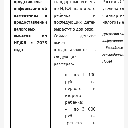
представлена
стандартные вычеты
России «С 2
информация об
по НДФЛ на второго
увеличатся
изменениях в
ребенка и
стандартные
предоставлении
последующих детей
налоговые 
налоговых
вырастут в два раза.
Документ вклю
вычетов по
Сейчас детские
информационны
НДФЛ с 2025
вычеты
— Российское
года
предоставляются в
законодательст
следующих
Проф)
размерах:
по 1 400
руб. – на
первого и
второго
ребенка;
по 3 000
руб. — на
третьего и