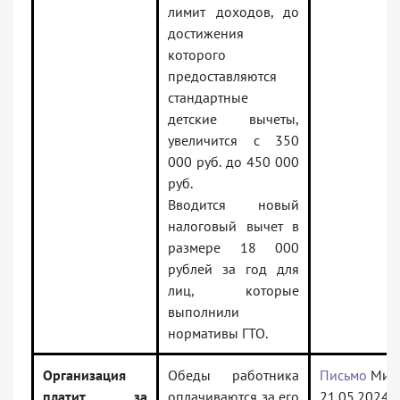
лимит доходов, до
достижения
которого
предоставляются
стандартные
детские вычеты,
увеличится с 350
000 руб. до 450 000
руб.
Вводится новый
налоговый вычет в
размере 18 000
рублей за год для
лиц, которые
выполнили
нормативы ГТО.
Организация
Обеды работника
Письмо
Минф
платит за
оплачиваются за его
21.05.2024 