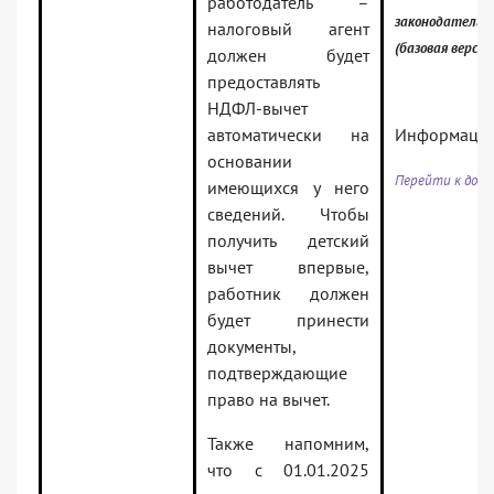
работодатель –
законодательс
налоговый агент
(базовая версия
должен будет
предоставлять
НДФЛ-вычет
автоматически на
Информаци
основании
Перейти к до
к
у
имеющихся у него
сведений. Чтобы
получить детский
вычет впервые,
работник должен
будет принести
документы,
подтверждающие
право на вычет.
Также напомним,
что с 01.01.2025