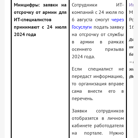
Минцифры: заявки на
Сотрудники ИТ-
Инф
отсрочку от армии для
компаний с 24 июля по
Ми
ИТ-специалистов
6 августа смогут
через
Рос
принимают с 24 июля
Госуслуги
подать заявку
16.
2024 года
на отсрочку от службы
Доку
в армии в рамках
инфо
осеннего призыва
банк
2024 года.
— Ро
Если специалист не
зако
передаст информацию,
(Вер
то организация вправе
сама внести его в
перечень.
Заявки сотрудников
отобразятся в личном
кабинете работодателя
на портале. Нужно