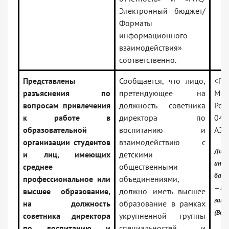
Электронный бюджет/
Форматы
информационного
взаимодействия»
соответственно.
Представлены
Сообщается, что лицо,
<
Пи
разъяснения по
претендующее на
Мин
вопросам привлечения
должность советника
Рос
к работе в
директора по
04.
образовательной
воспитанию и
АЗ-
организации студентов
взаимодействию с
Доку
и лиц, имеющих
детскими
инфо
среднее
общественными
банк
профессиональное или
объединениями,
— Ро
высшее образование,
должно иметь высшее
зако
на должность
образование в рамках
(Вер
советника директора
укрупненной группы
по воспитанию и
специальностей и