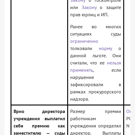
Закону
о госконтроле
или
Закону
о защите
прав юрлиц и ИП.
Ранее во многих
ситуациях суды
ограниченно
толковали
норму
о
данной льготе. Они
считали, что ее
нельзя
применять
, если
нарушение
зафиксировали в
рамках прокурорского
надзора.
Врио директора
Размер премии
Опр
учреждения выплатил
работникам
РФ 
себе премию как
учреждения определял
N 3
заместителю — суды
директор. Выплаты