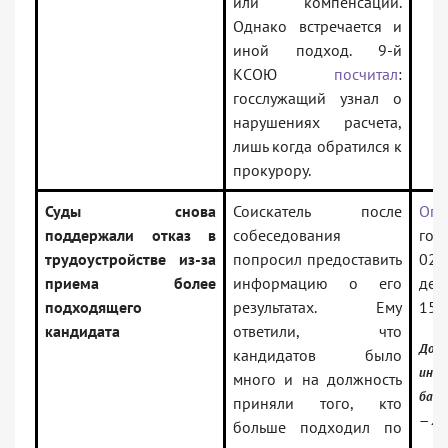
или компенсации.
Однако встречается и
иной подход. 9-й
КСОЮ
посчитал
:
госслужащий узнал о
нарушениях расчета,
лишь когда обратился к
прокурору.
Суды снова
Соискатель после
Опр
поддержали отказ в
собеседования
го 
трудоустройстве из-за
попросил предоставить
02.
приема более
информацию о его
дел
подходящего
результатах. Ему
158
кандидата
ответили, что
Доку
кандидатов было
инфо
много и на должность
банк
приняли того, кто
— 2 
больше подходил по