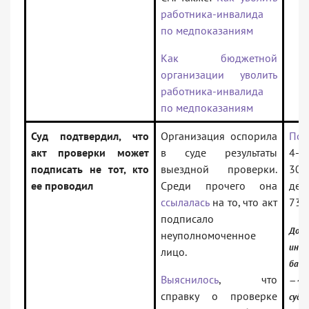
работника-инвалида
по медпоказаниям
Как бюджетной
организации уволить
работника-инвалида
по медпоказаниям
Суд подтвердил, что
Организация оспорила
Пос
акт проверки может
в суде результаты
4-го
подписать не тот, кто
выездной проверки.
30.
ее проводил
Среди прочего она
дел
ссылалась
на то, что акт
736
подписало
Доку
неуполномоченное
инфо
лицо.
банк
Выяснилось
, что
— 4 
справку о проверке
суд