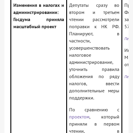
Изменения в налогах и
Депутаты сразу во
Про
администрировании:
втором и третьем
Фед
Госдума приняла
чтении рассмотрели
зак
масштабный проект
поправки к НК РФ.
577
Планируют, в
Пере
частности,
усовершенствовать
Инф
налоговое
Мин
администрирование,
от 
уточнить правила
обложения по ряду
Пере
налогов, ввести
дополнительные меры
поддержки.
По сравнению с
проектом
, который
приняли в первом
чтении, в