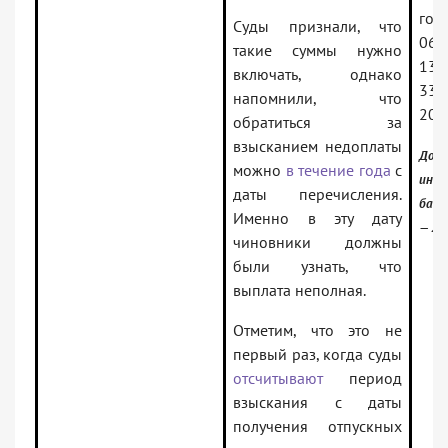
го 
Суды признали, что
06.
такие суммы нужно
139
включать, однако
33R
напомнили, что
202
обратиться за
взысканием недоплаты
Доку
можно
в течение года
с
инфо
даты перечисления.
банк
Именно в эту дату
— 2 
чиновники должны
были узнать, что
выплата неполная.
Отметим, что это не
первый раз, когда суды
отсчитывают
период
взыскания с даты
получения отпускных