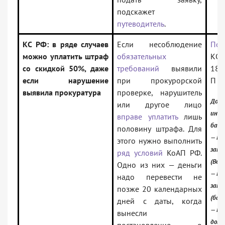
подскажет
путеводитель
.
КС РФ: в ряде случаев
Если несоблюдение
Пос
можно уплатить штраф
обязательных
КС 
со скидкой 50%, даже
требований
выявили
18.
если нарушение
при прокурорской
П
выявила прокуратура
проверке, нарушитель
Доку
или другое лицо
инфо
вправе уплатить
лишь
банк
половину штрафа. Для
— Ро
этого нужно выполнить
зако
ряд условий
КоАП РФ.
(Вер
Одно из них — деньги
— Ро
надо перевести не
зако
позже 20 календарных
(базо
дней с даты, когда
— Но
вынесли
доку