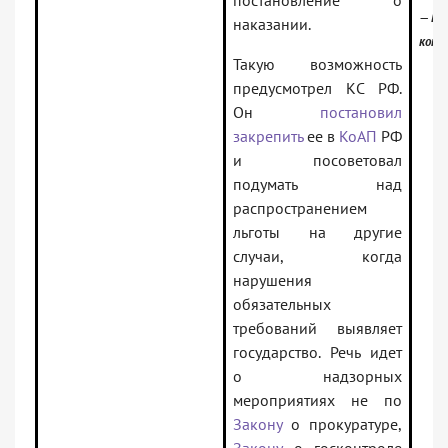
постановление о
— Ре
наказании.
конк
Такую возможность
предусмотрел КС РФ.
Он
постановил
закрепить
ее в
КоАП
РФ
и посоветовал
подумать над
распространением
льготы на другие
случаи, когда
нарушения
обязательных
требований выявляет
государство. Речь идет
о надзорных
мероприятиях не по
Закону
о прокуратуре,