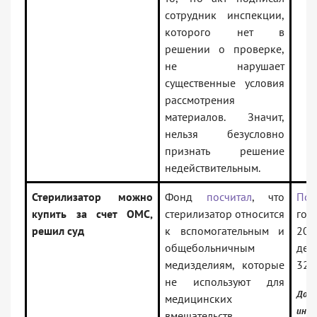
сотрудник инспекции,
которого нет в
решении о проверке,
не нарушает
существенные условия
рассмотрения
материалов. Значит,
нельзя безусловно
признать решение
недействительным.
Стерилизатор можно
Фонд
посчитал
, что
Пос
купить за счет ОМС,
стерилизатор относится
го А
решил суд
к вспомогательным и
20.
общебольничным
дел
медизделиям, которые
321
не используют для
Доку
медицинских
инфо
вмешательств,