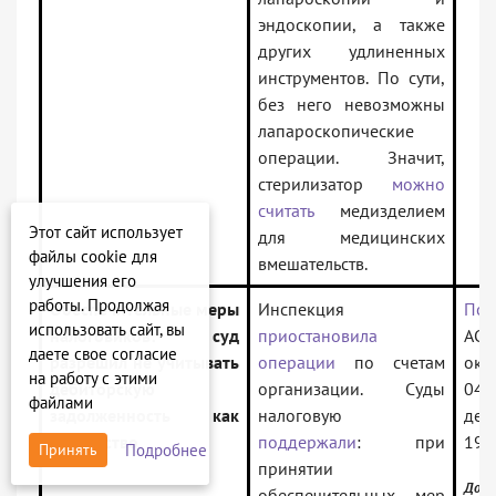
эндоскопии, а также
других удлиненных
инструментов. По сути,
без него невозможны
лапароскопические
операции. Значит,
стерилизатор
можно
считать
медизделием
Этот сайт использует
для медицинских
файлы cookie для
вмешательств.
улучшения его
работы. Продолжая
Обеспечительные меры
Инспекция
Пос
использовать сайт, вы
налоговиков: суд
приостановила
АС 
даете свое согласие
разрешил не учитывать
операции
по счетам
окр
на работу с этими
дебиторскую
организации. Суды
04.
файлами
задолженность как
налоговую
дел
имущество
поддержали
: при
197
Подробнее
Принять
принятии
Доку
обеспечительных мер