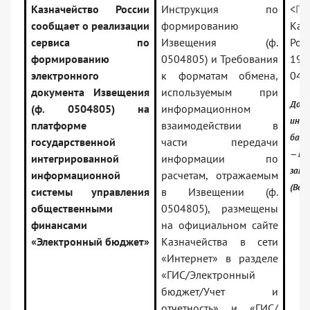
Казначейство России
Инструкция по
<
Пи
сообщает о реализации
формированию
Каз
сервиса по
Извещения (ф.
Рос
формированию
0504805) и Требования
19.
электронного
к форматам обмена,
04-
документа Извещения
используемым при
Доку
(ф. 0504805) на
информационном
инфо
платформе
взаимодействии в
банк
государственной
части передачи
— Ро
интегрированной
информации по
зако
информационной
расчетам, отражаемым
(Вер
системы управления
в Извещении (ф.
общественными
0504805), размещены
финансами
на официальном сайте
«Электронный бюджет»
Казначейства в сети
«Интернет» в разделе
«ГИС/Электронный
бюджет/Учет и
отчетность» и «ГИС/