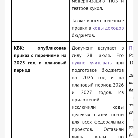
модернизацию ТЮЗ и
театров кукол.
Также вносят точечные
правки в
коды доходов
бюджетов.
КБК: опубликован
Документ вступает в
При
приказ с перечнями на
силу 28 июля. Его
Рос
2025 год и плановый
нужно учитывать
при
10.
период
подготовке бюджетов
Доку
на 2025 год и на
инфо
плановый период 2026
банк
и 2027 годов. Из
— Ро
приложений
зако
исключили коды
(Вер
целевых статей почти
— Ро
для всех федеральных
зако
проектов. Оставили
(базо
лишь коды по