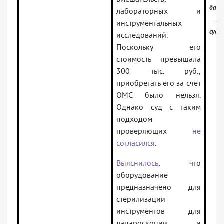
банк
лабораторных и
— 7 
инструментальных
суд
исследований.
Поскольку его
стоимость превышала
300 тыс. руб.,
приобретать его за счет
ОМС было нельзя.
Однако суд с таким
подходом
проверяющих
не
согласился
.
Выяснилось
, что
оборудование
предназначено для
стерилизации
инструментов для
лапароскопии и