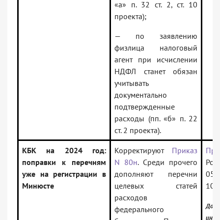
«а» п. 32 ст. 2, ст. 10
проекта);
— по заявлению
физлица налоговый
агент при исчислении
НДФЛ станет обязан
учитывать
документально
подтвержденные
расходы (пп. «б» п. 22
ст. 2 проекта).
КБК на 2024 год:
Корректируют
Приказ
При
поправки к перечням
N 80н
. Среди прочего
Рос
уже на регистрации в
дополняют перечни
05.
Минюсте
целевых статей
101
расходов
Доку
федерального
инфо