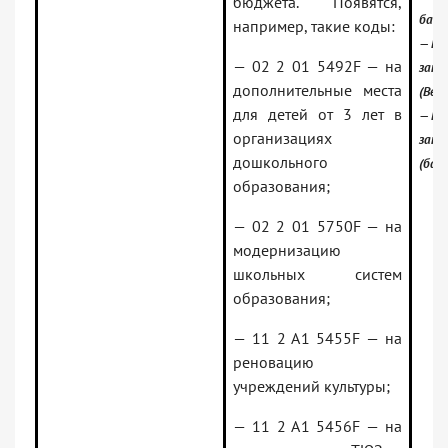
бюджета. Появятся,
банк
например, такие коды:
— Ро
— 02 2 01 5492F — на
зако
дополнительные места
(Вер
для детей от 3 лет в
— Ро
организациях
зако
дошкольного
(базо
образования;
— 02 2 01 5750F — на
модернизацию
школьных систем
образования;
— 11 2 A1 5455F — на
реновацию
учреждений культуры;
— 11 2 A1 5456F — на