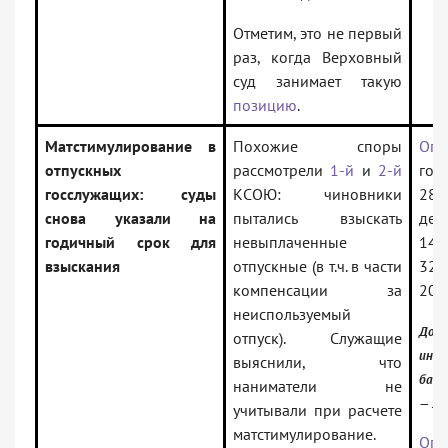
Отметим, это не первый
раз, когда Верховный
суд занимает такую
позицию
.
Матстимулирование в
Похожие споры
Опр
отпускных
рассмотрели
1-й
и
2-й
го 
госслужащих: суды
КСОЮ: чиновники
28.
снова указали на
пытались взыскать
дел
годичный срок для
невыплаченные
147
взыскания
отпускные (в т.ч. в части
32R
компенсации за
202
неиспользуемый
Доку
отпуск). Служащие
инфо
выяснили, что
банк
наниматели не
— 1 
учитывали при расчете
матстимулирование.
Опр