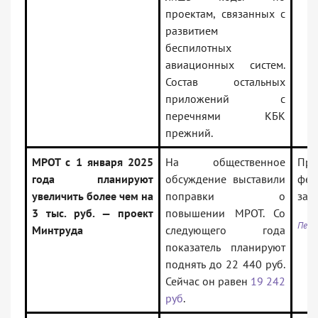
проектам, связанных с
развитием
беспилотных
авиационных систем.
Состав остальных
приложений с
перечнями КБК
прежний.
МРОТ с 1 января 2025
На общественное
Про
года планируют
обсуждение выставили
фед
увеличить более чем на
поправки о
зак
3 тыс. руб. — проект
повышении МРОТ. Со
Пере
Минтруда
следующего года
показатель планируют
поднять до 22 440 руб.
Сейчас он равен
19 242
руб
.