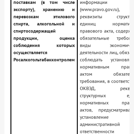
поставкам (в том числе
информации
экспорту), хранению и
(www.pravo.gov.ru),
перевозкам этилового
реквизиты структур
спирта, алкогольной и
единиц нормативн
спиртосодержащей
правового акта, содерж
продукции, оценка
обязательные требова
соблюдения которых
виды экономичес
осуществляется
деятельности лиц, обяза
Росалкогольтабакконтролем
соблюдать установле
нормативным право
актом обязатель
требования, в соответств
ОКВЭД, реквиз
структурных еди
нормативных право
актов, предусматрива
установление
административной
ответственности