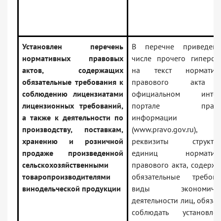
Установлен перечень
В перечне приведен
нормативных правовых
числе прочего гиперсс
актов, содержащих
на текст нормативн
обязательные требования к
правового акта
соблюдению лицензиатами
официальном интерн
лицензионных требований,
портале право
а также к деятельности по
информации
производству, поставкам,
(www.pravo.gov.ru),
хранению и розничной
реквизиты структур
продаже произведенной
единиц нормативн
сельскохозяйственными
правового акта, содерж
товаропроизводителями
обязательные требова
винодельческой продукции
виды экономичес
деятельности лиц, обяза
соблюдать установле