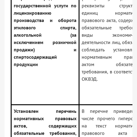
государственной услуги по
реквизиты структур
лицензированию
единиц нормативн
производства и оборота
правового акта, содерж
этилового спирта,
обязательные требова
алкогольной (за
виды экономичес
исключением розничной
деятельности лиц, обяза
продажи) и
соблюдать установле
спиртосодержащей
нормативным право
продукции
актом обязатель
требования, в соответств
ОКВЭД.
Установлен перечень
В перечне приведен
нормативных правовых
числе прочего гиперсс
актов, содержащих
на текст нормативн
обязательные требования,
правового акта