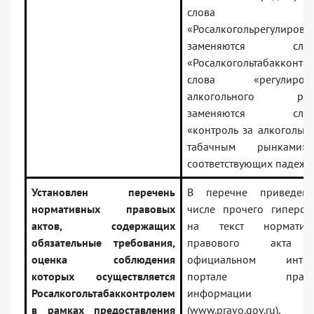
слова
«Росалкогольрегулирова
заменяются слов
«Росалкогольтабакконтро
слова «регулирова
алкогольного рын
заменяются слов
«контроль за алкогольн
табачным рынками
соответствующих падежа
Установлен перечень
В перечне приведен
нормативных правовых
числе прочего гиперсс
актов, содержащих
на текст нормативн
обязательные требования,
правового акта
оценка соблюдения
официальном интерн
которых осуществляется
портале право
Росалкогольтабакконтролем
информации
в рамках предоставления
(www.pravo.gov.ru),