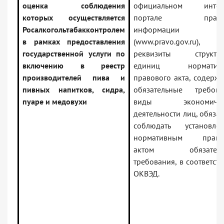
оценка соблюдения
официальном интерн
которых осуществляется
портале право
Росалкогольтабакконтролем
информации
в рамках предоставления
(www.pravo.gov.ru),
государственной услуги по
реквизиты структур
включению в реестр
единиц нормативн
производителей пива и
правового акта, содерж
пивных напитков, сидра,
обязательные требова
пуаре и медовухи
виды экономичес
деятельности лиц, обяза
соблюдать установле
нормативным право
актом обязатель
требования, в соответств
ОКВЭД.