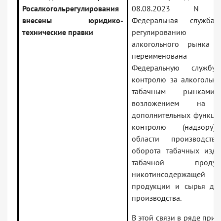
Росалкогольрегулирования
08.08.2023 N 
внесены юридико-
Федеральная служба
технические правки
регулированию
алкогольного рынка 
переименован
Федеральную службу
контролю за алкогольн
табачным рынкам
возложением на 
дополнительных функци
контролю (надзору
области производст
оборота табачных изде
табачной продукц
никотинсодержащей
продукции и сырья дл
производства.
В этой связи в ряде прик