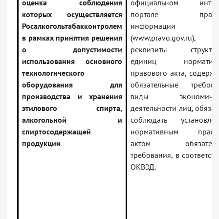
оценка соблюдения
официальном интерн
которых осуществляется
портале право
Росалкогольтабакконтролем
информации
в рамках принятия решения
(www.pravo.gov.ru),
о допустимости
реквизиты структур
использования основного
единиц нормативн
технологического
правового акта, содерж
оборудования для
обязательные требова
производства и хранения
виды экономичес
этилового спирта,
деятельности лиц, обяза
алкогольной и
соблюдать установле
спиртосодержащей
нормативным право
продукции
актом обязатель
требования, в соответств
ОКВЭД.