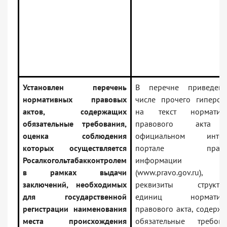
Установлен перечень
В перечне приведен
нормативных правовых
числе прочего гиперсс
актов, содержащих
на текст нормативн
обязательные требования,
правового акта
оценка соблюдения
официальном интерн
которых осуществляется
портале право
Росалкогольтабакконтролем
информации
в рамках выдачи
(www.pravo.gov.ru),
заключений, необходимых
реквизиты структур
для государственной
единиц нормативн
регистрации наименования
правового акта, содерж
места происхождения
обязательные требова