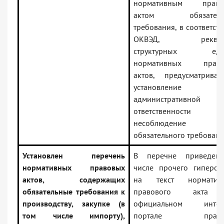
нормативным право
актом обязатель
требования, в соответств
ОКВЭД, реквиз
структурных еди
нормативных право
актов, предусматрива
установление
административной
ответственности
несоблюдение
обязательного требовани
Установлен перечень
В перечне приведен
нормативных правовых
числе прочего гиперсс
актов, содержащих
на текст нормативн
обязательные требования к
правового акта
производству, закупке (в
официальном интерн
том числе импорту),
портале право