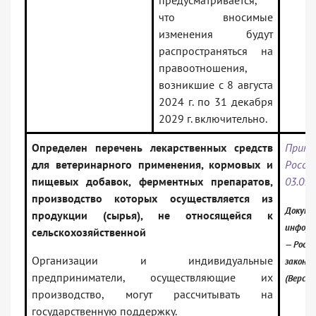
предусматривается,
что вносимые
изменения будут
распространяться на
правоотношения,
возникшие с 8 августа
2024 г. по 31 декабря
2029 г. включительно.
Определен перечень лекарственных средств
Прика
для ветеринарного применения, кормовых и
Ро
пищевых добавок, ферментных препаратов,
03.09.
производство которых осуществляется из
Докуме
продукции (сырья), не относящейся к
информ
сельскохозяйственной
— Росси
Организации и индивидуальные
законо
предприниматели, осуществляющие их
(Версия
производство, могут рассчитывать на
государственную поддержку.