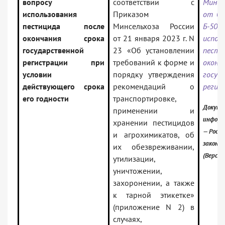
вопросу
соответствии с
Минсе
использования
Приказом
от 06
пестицида после
Минсельхоза России
Б-505
окончания срока
от 21 января 2023 г. N
испол
государственной
23 «Об установлении
пест
регистрации при
требований к форме и
окон
условии
порядку утверждения
госуд
действующего срока
рекомендаций о
регис
его годности
транспортировке,
Докуме
применении и
информ
хранении пестицидов
— Росси
и агрохимикатов, об
законо
их обезвреживании,
(Версия
утилизации,
уничтожении,
захоронении, а также
к тарной этикетке»
(приложение N 2) в
случаях,