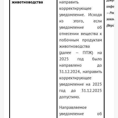
Докуме
животноводства
направить
информ
корректирующее
— Росси
уведомление. Исходя
законо
из этого, если
(Версия
уведомление об
отнесении вещества к
побочным продуктам
животноводства
(далее — ППЖ) на
2025 год было
направлено до
31.12.2024, направить
корректирующее
уведомление на 2025
год до 31.12.2025
допустимо.
Направляемое
уведомление об