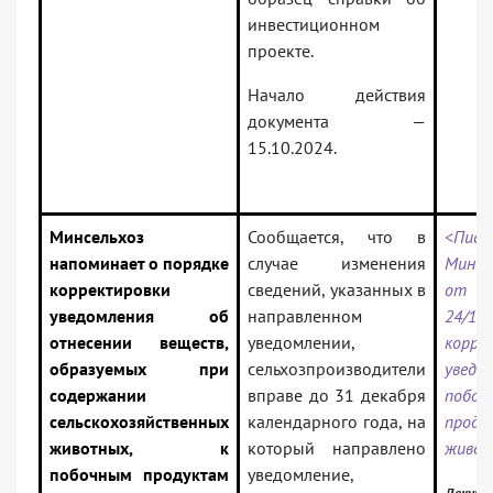
инвестиционном
проекте.
Начало действия
документа —
15.10.2024.
Минсельхоз
Сообщается, что в
<Пись
напоминает о порядке
случае изменения
Минсе
корректировки
сведений, указанных в
от 2
уведомления об
направленном
24/19
отнесении веществ,
уведомлении,
корре
образуемых при
сельхозпроизводители
увед
содержании
вправе до 31 декабря
побоч
сельскохозяйственных
календарного года, на
проду
животных, к
который направлено
живот
побочным продуктам
уведомление,