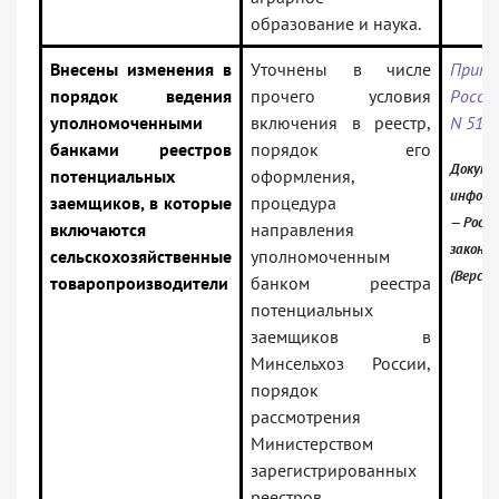
образование и наука.
Внесены изменения в
Уточнены в числе
Прика
порядок ведения
прочего условия
Росси
уполномоченными
включения в реестр,
N 51
банками реестров
порядок его
Докуме
потенциальных
оформления,
информ
заемщиков, в которые
процедура
— Росси
включаются
направления
законо
сельскохозяйственные
уполномоченным
(Версия
товаропроизводители
банком реестра
потенциальных
заемщиков в
Минсельхоз России,
порядок
рассмотрения
Министерством
зарегистрированных
реестров