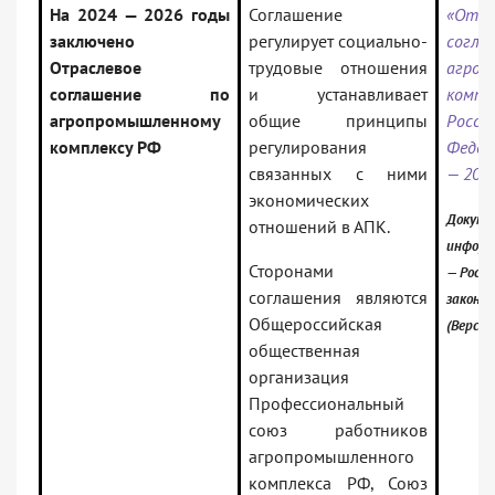
На 2024 — 2026 годы
Соглашение
«Отра
заключено
регулирует социально-
согл
Отраслевое
трудовые отношения
агроп
соглашение по
и устанавливает
компл
агропромышленному
общие принципы
Росси
комплексу РФ
регулирования
Федер
связанных с ними
— 202
экономических
Докуме
отношений в АПК.
информ
Сторонами
— Росси
соглашения являются
законо
Общероссийская
(Версия
общественная
организация
Профессиональный
союз работников
агропромышленного
комплекса РФ, Союз