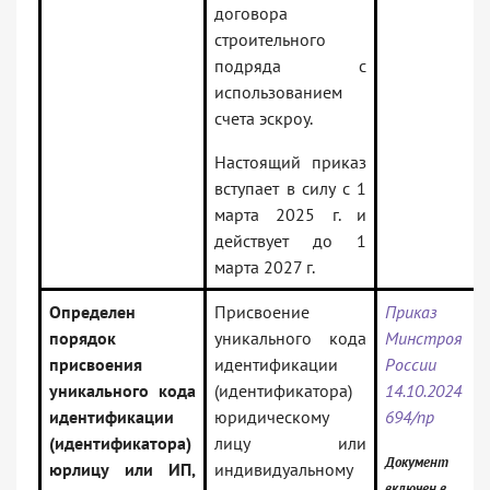
договора
строительного
подряда с
использованием
счета эскроу.
Настоящий приказ
вступает в силу с 1
марта 2025 г. и
действует до 1
марта 2027 г.
Определен
Присвоение
Приказ
порядок
уникального кода
Минстроя
присвоения
идентификации
России о
уникального кода
(идентификатора)
14.10.2024
идентификации
юридическому
694/пр
(идентификатора)
лицу или
Документ
юрлицу или ИП,
индивидуальному
включен в