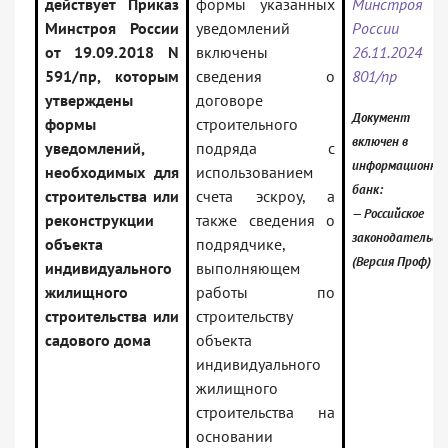
действует Приказ
формы указанных
Минстроя
Минстроя России
уведомлений
России о
от 19.09.2018 N
включены
26.11.2024
591/пр, которым
сведения о
801/пр
утверждены
договоре
Документ
формы
строительного
включен в
уведомлений,
подряда с
информационны
необходимых для
использованием
банк:
строительства или
счета эскроу, а
— Российское
реконструкции
также сведения о
законодательст
объекта
подрядчике,
(Версия Проф)
индивидуального
выполняющем
жилищного
работы по
строительства или
строительству
садового дома
объекта
индивидуального
жилищного
строительства на
основании