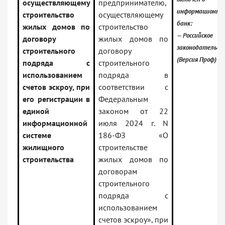
осуществляющему
предпринимателю,
информационны
строительство
осуществляющему
банк:
жилых домов по
строительство
— Российское
договору
жилых домов по
законодательст
строительного
договору
(Версия Проф)
подряда с
строительного
использованием
подряда в
счетов эскроу, при
соответствии с
его регистрации в
Федеральным
единой
законом от 22
информационной
июля 2024 г. N
системе
186-ФЗ «О
жилищного
строительстве
строительства
жилых домов по
договорам
строительного
подряда с
использованием
счетов эскроу», при