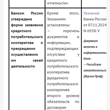
отчетности».
Банком России
Кроме этого,
Указание
утверждена
Указанием
Банка России
форма заявления
установлены:
от 07.11.2024
кредитного
— перечень
N 6938-У
потребительского
документов и
Документ
кооператива о
информации,
включен в
прекращении
подтверждающих
информационный
осуществления
отсутствие у
банк:
им своей
кредитного
— Российское
деятельности
потребительского
законодательство
кооператива
(Версия Проф)
(кредитного
потребительского
кооператива
второго уровня)
обязательств по
договорам