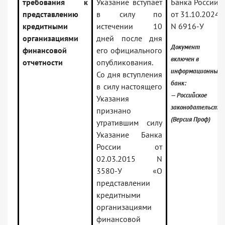
требования к
Указание вступает
Банка России
представлению
в силу по
от 31.10.2024
кредитными
истечении 10
N 6916-У
организациями
дней после дня
Документ
финансовой
его официального
включен в
отчетности
опубликования.
информационный
Со дня вступления
банк:
в силу настоящего
— Российское
Указания
законодательство
признано
(Версия Проф)
утратившим силу
Указание Банка
России от
02.03.2015 N
3580-У «О
представлении
кредитными
организациями
финансовой