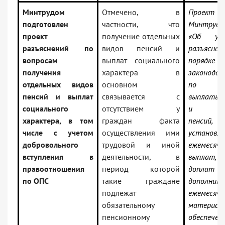
Минтрудом
Отмечено, в
Проект 
подготовлен
частности, что
Минтруд
проект
получение отдельных
«Об утв
разъяснений по
видов пенсий и
разъяс
вопросам
выплат социального
порядке п
получения
характера в
законода
отдельных видов
основном
по во
пенсий и выплат
связывается с
выплаты 
социального
отсутствием у
и соци
характера, в том
граждан факта
пенсий,
числе с учетом
осуществления ими
установле
добровольного
трудовой и иной
ежемесяч
вступления в
деятельности, в
выплат, с
правоотношения
период которой
доплат к
по ОПС
такие граждане
дополните
подлежат
ежемесячн
обязательному
материал
пенсионному
обеспечен