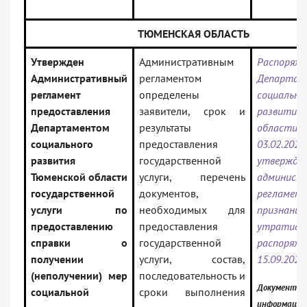
ТЮМЕНСКАЯ ОБЛАСТЬ
Утвержден
Административным
Распоряже
Административный
регламентом
Департам
регламент
определены
социально
предоставления
заявители, срок и
развития 
Департаментом
результаты
облас
социального
предоставления
03.02.2025
развития
государственной
утвержде
Тюменской области
услуги, перечень
админист
государственной
документов,
реглам
услуги по
необходимых для
признании
предоставлению
предоставления
утратив
справки о
государственной
распоря
получении
услуги, состав,
15.09.2022
(неполучении) мер
последовательность и
Документ вк
социальной
сроки выполнения
информацио