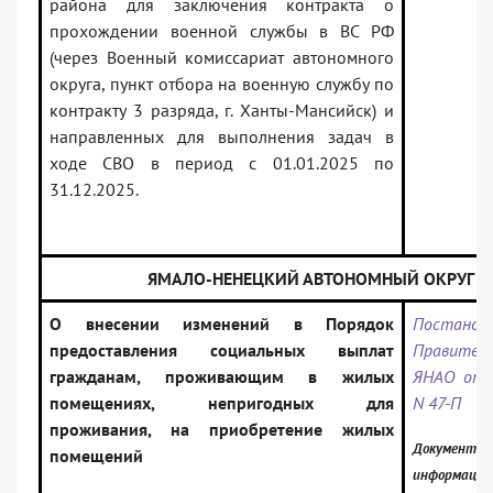
района для заключения контракта о
прохождении военной службы в ВС РФ
(через Военный комиссариат автономного
округа, пункт отбора на военную службу по
контракту 3 разряда, г. Ханты-Мансийск) и
направленных для выполнения задач в
ходе СВО в период с 01.01.2025 по
31.12.2025.
ЯМАЛО-НЕНЕЦКИЙ АВТОНОМНЫЙ ОКРУГ
О внесении изменений в Порядок
Постанов
предоставления социальных выплат
Правител
гражданам, проживающим в жилых
ЯНАО от 0
помещениях, непригодных для
N 47-П
проживания, на приобретение жилых
Документ вк
помещений
информацио