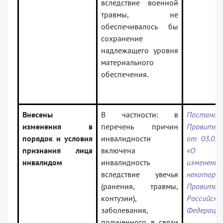
вследствие военной
травмы, не
обеспечивалось бы
сохранение
надлежащего уровня
материального
обеспечения.
Внесены
В частности: в
Постанов
изменения в
перечень причин
Правител
порядок и условия
инвалидности
от 03.02.
признания лица
включена
«О вн
инвалидом
инвалидность
измен
вследствие увечья
некотор
(ранения, травмы,
Правител
контузии),
Российско
заболевания,
Федераци
полученного в связи