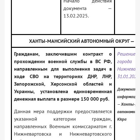
Начало действия
документа —
13.02.2025.
ХАНТЫ-МАНСИЙСКИЙ АВТОНОМНЫЙ ОКРУГ — Ю
Гражданам, заключившим контракт о
Решени
прохождении военной службы в ВС РФ,
города
направленным для выполнения задач в
Нижневар
ходе СВО на территориях ДНР, ЛНР,
31.01.2025
Запорожской, Херсонской областей и
Документ вк
Украины, установлена единовременная
информацио
денежная выплата в размере 150 000 руб.
— Ханты-Ма
Данная мера поддержки предоставляется
автономный 
указанной категории граждан,
Югра
направленных Военным комиссариатом г.
Нижневартовска и Нижневартовского