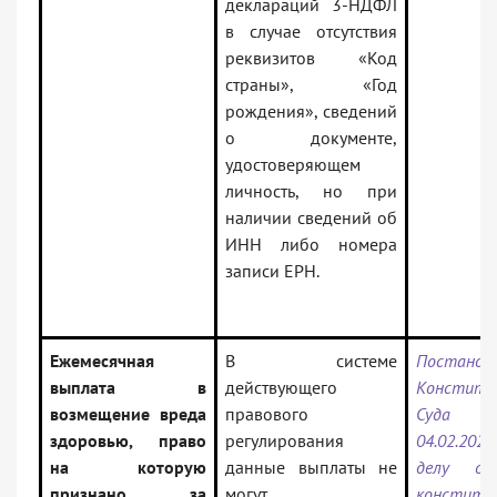
деклараций 3-НДФЛ
в случае отсутствия
реквизитов «Код
страны», «Год
рождения», сведений
о документе,
удостоверяющем
личность, но при
наличии сведений об
ИНН либо номера
записи ЕРН.
Ежемесячная
В системе
Постанов
выплата в
действующего
Конститу
возмещение вреда
правового
Суда 
здоровью, право
регулирования
04.02.2025
на которую
данные выплаты не
делу о 
признано за
могут
конститу