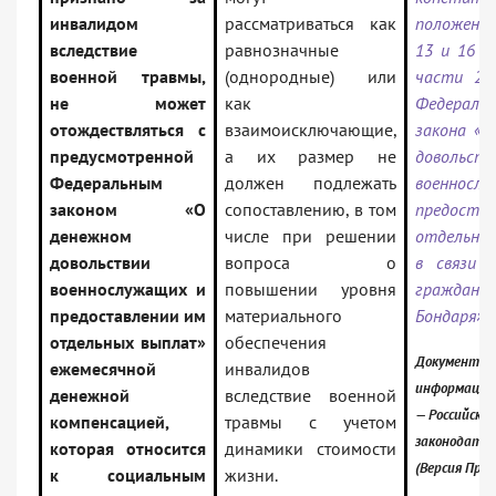
инвалидом
рассматриваться как
положени
вследствие
равнозначные
13 и 16 с
военной травмы,
(однородные) или
части 2 
не может
как
Федеральн
отождествляться с
взаимоисключающие,
закона «О
предусмотренной
а их размер не
довольств
Федеральным
должен подлежать
военносл
законом «О
сопоставлению, в том
предоста
денежном
числе при решении
отдельны
довольствии
вопроса о
в связи 
военнослужащих и
повышении уровня
граждан
предоставлении им
материального
Бондаря»
отдельных выплат»
обеспечения
Документ вк
ежемесячной
инвалидов
информацио
денежной
вследствие военной
— Российское
компенсацией,
травмы с учетом
законодате
которая относится
динамики стоимости
(Версия Проф
к социальным
жизни.