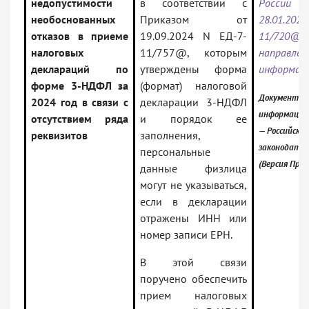
недопустимости
в соответствии с
Росс
необоснованных
Приказом от
28.01.202
отказов в приеме
19.09.2024 N ЕД-7-
11/72
налоговых
11/757@, которым
направлен
деклараций по
утверждены форма
информац
форме 3-НДФЛ за
(формат) налоговой
Документ вк
2024 год в связи с
декларации 3-НДФЛ
информацио
отсутствием ряда
и порядок ее
— Российское
реквизитов
заполнения,
законодате
персональные
(Версия Проф
данные физлица
могут не указываться,
если в декларации
отражены ИНН или
номер записи ЕРН.
В этой связи
поручено обеспечить
прием налоговых