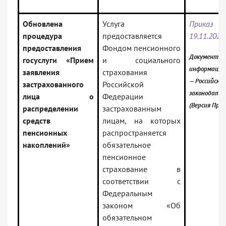
Обновлена
Услуга
Приказ
процедура
предоставляется
19.11.2024
предоставления
Фондом пенсионного
Документ вк
госуслуги «Прием
и социального
информацио
заявления
страхования
— Российское
застрахованного
Российской
законодате
лица о
Федерации
(Версия Проф
распределении
застрахованным
средств
лицам, на которых
пенсионных
распространяется
накоплений»
обязательное
пенсионное
страхование в
соответствии с
Федеральным
законом «Об
обязательном