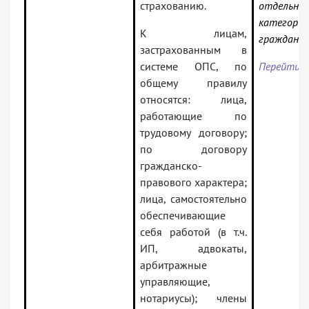
страхованию.
отдельны
категори
К лицам,
граждан»
застрахованным в
системе ОПС, по
Перейти к
общему правилу
относятся: лица,
работающие по
трудовому договору;
по договору
гражданско-
правового характера;
лица, самостоятельно
обеспечивающие
себя работой (в т.ч.
ИП, адвокаты,
арбитражные
управляющие,
нотариусы); члены