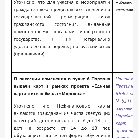
Уточнено, что для участия в мероприятии
— Ямало-Нен
граждане также предоставляют сведения о
автономный 
государственной регистрации актов
гражданского состояния, выданные
компетентными органами иностранного
государства, и их нотариально
удостоверенный перевод на русский язык
(при наличии).
О внесении изменения в пункт 6 Порядка
Постанов
выдачи карт в рамках проекта «Единая
Правител
карта жителя Ямала «Морошка»
ЯНАО от 0
N 52-П «О
Уточнено, что Нефинансовые карты
изменения
выдаются гражданам из числа следующих
Порядка
категорий: дети в возрасте от 6 до 14 лет;
карт в
дети в возрасте от 14 до 18 лет,
проекта
обучающиеся по очной форме обучения в
карта 