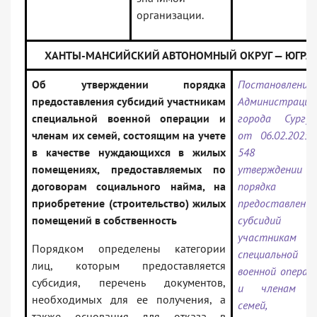
организации.
ХАНТЫ-МАНСИЙСКИЙ АВТОНОМНЫЙ ОКРУГ — ЮГРА
Об утверждении порядка
Постановление
предоставления субсидий участникам
Администрации
специальной военной операции и
города Сургу
членам их семей, состоящим на учете
от 06.02.2025
в качестве нуждающихся в жилых
548 «О
помещениях, предоставляемых по
утверждении
договорам социального найма, на
порядка
приобретение (строительство) жилых
предоставления
помещений в собственность
субсидий
участникам
Порядком определены категории
специальной
лиц, которым предоставляется
военной операц
субсидия, перечень документов,
и членам и
необходимых для ее получения, а
семей,
также основания для отказа в