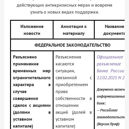
действующих антикризисных мерах и вовремя
узнать о новых видах поддержки.
Изложение
Аннотация к
Название
новости
материалу
документа
ФЕДЕРАЛЬНОЕ ЗАКОНОДАТЕЛЬСТВО
Разъяснено
Разъяснения
Официальное
применение
касаются
разъяснение
временных мер
ситуации,
Банка России 
ограничительного
связанной с
12.02.2025 N 2-
характера в
приобретением
Документ включен 
случае
права
информационный
совершения
собственности в
банк:
сделок с акциями
отношении
— Российское
(долями в
акций (долей в
законодательство
уставном
уставном
(Версия Проф)
капитале)
капитале)