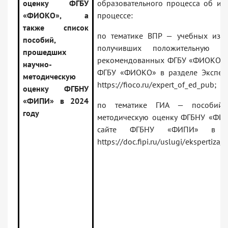
оценку ФГБУ
образовательного процесса об ис
«ФИОКО», а
процессе:
также список
по тематике ВПР — учебных изда
пособий,
получивших положительную э
прошедших
рекомендованных ФГБУ «ФИОКО», 
научно-
ФГБУ «ФИОКО» в разделе Эксперт
методическую
https://fioco.ru/expert_of_ed_pub;
оценку ФГБНУ
«ФИПИ» в 2024
по тематике ГИА — пособий,
году
методическую оценку ФГБНУ «ФИ
сайте ФГБНУ «ФИПИ» в раз
https://doc.fipi.ru/uslugi/ekspertiza