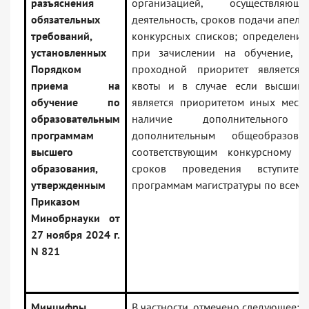
разъяснения
организацией, осуществляющ
обязательных
деятельность, сроков подачи апел
требований,
конкурсных списков; определения
установленных
при зачислении на обучение, в
Порядком
проходной приоритет является 
приема на
квоты и в случае если высший 
обучение по
является приоритетом иных мест;
образовательным
наличие дополнительног
программам
дополнительным общеобразова
высшего
соответствующим конкурсному п
образования,
сроков проведения вступите
утвержденным
программам магистратуры по всем 
Приказом
Минобрнауки от
27 ноября 2024 г.
N 821
Минцифры
В частности, отмечено следующее: