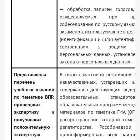
— обработка записей голосов, а
осуществляемых при пров
собеседования по русскому языку 
экзаменов, используемая не в целя
(идентификации и (или) аутентифик
соответствии с общими пр
персональных данных, установленн
закона о персональных данных.
Представлены
В связи с массовой негативной пр
перечень
некачественных, устаревших ил
учебных изданий
содержанию действующих федерал
по тематике ВПР,
образовательных стандарт
прошедших
образовательных программ методич
экспертизу и
материалов по тематике ГИА (ОГЭ 
получивших
распространение которой отмеча
положительную
репетиторства, Рособрнадзор 
экспертную
проинформировать всех заинтер