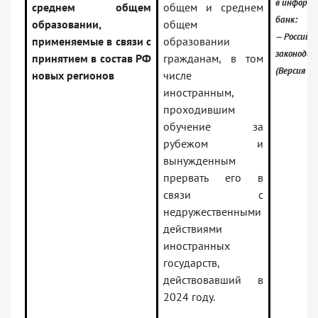
в информ
среднем общем
общем и среднем
банк:
образовании,
общем
— Российск
применяемые в связи с
образовании
законода
принятием в состав РФ
гражданам, в том
(Версия П
новых регионов
числе
иностранным,
проходившим
обучение за
рубежом и
вынужденным
прервать его в
связи с
недружественными
действиями
иностранных
государств,
действовавший в
2024 году.