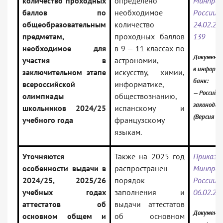
количество проходных
определено
Минпрос
баллов по
необходимое
Росс
общеобразовательным
количество
24.02.
предметам,
проходных баллов
139
необходимое для
в 9 — 11 классах по
Документ
участия в
астрономии,
в информ
заключительном этапе
искусству, химии,
банк:
всероссийской
информатике,
— Российск
олимпиады
обществознанию,
законода
школьников 2024/25
испанскому и
(Версия П
учебного года
французскому
языкам.
Уточняются
Также на 2025 год
Приказ
особенности выдачи в
распространен
Минпрос
2024/25, 2025/26
порядок
Росс
учебных годах
заполнения и
06.02.20
аттестатов об
выдачи аттестатов
Документ
основном общем и
об основном