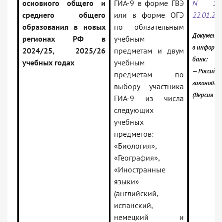
основного общего и
ГИА-9 в форме ГВЭ
N 12
среднего общего
или в форме ОГЭ
22.01.20
образования в новых
по обязательным
Документ
регионах РФ в
учебным
в информ
2024/25, 2025/26
предметам и двум
банк:
учебных годах
учебным
— Российск
предметам по
законода
выбору участника
(Версия П
ГИА-9 из числа
следующих
учебных
предметов:
«Биология»,
«География»,
«Иностранные
языки»
(английский,
испанский,
немецкий и