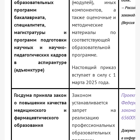
банк:
образовательных
(модулей), иных
— Российск
программ
компонентов, а
законода
бакалавриата,
также оценочные и
(Версия П
специалитета,
методические
магистратуры и
материалы по
программ подготовки
соответствующей
научных и научно-
образовательной
педагогических кадров
программе.
в аспирантуре
Настоящий приказ
(адъюнктуре)
вступает в силу с 1
марта 2025 года.
Госдума приняла закон
Законом
Проект
о повышении качества
устанавливается
Федерал
медицинского и
запрет на
зако
фармацевтического
реализацию
656009-
образования
профессиональных
Документ
образовательных
в информ