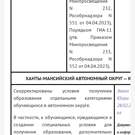
Минпросвещения
N 232,
Рособрнадзора N
551 от 04.04.2023),
Порядком ГИА-11
(утв. Приказом
Минпросвещения
N 233,
Рособрнадзора N
552 от 04.04.2023).
ХАНТЫ-МАНСИЙСКИЙ АВТОНОМНЫЙ ОКРУГ — ЮГ
Скорректированы условия получения
Закон 
образования отдельными категориями
Югр
обучающихся в автономном округе.
28.02.2
оз
В частности, к обучающимся, нуждающимся в
создании специальных условия для
Документ
получения образования, дополнительно
в информ