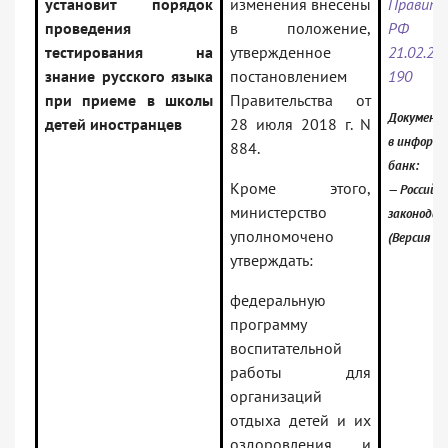
установит порядок
изменения внесены
Правите
проведения
в положение,
РФ
тестирования на
утвержденное
21.02.
знание русского языка
постановлением
190
при приеме в школы
Правительства от
Документ
детей иностранцев
28 июля 2018 г. N
в информ
884.
банк:
Кроме этого,
— Российск
министерство
законода
уполномочено
(Версия П
утверждать:
федеральную
программу
воспитательной
работы для
организаций
отдыха детей и их
оздоровления и