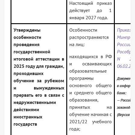
Настоящий приказ
действует до 1
января 2027 года.
Утверждены
Особенности
Приказ
особенности
распространяются
Минпрос
проведения
на лиц:
России
государственной
Рособрн
находящихся в РФ
итоговой аттестации в
N 23
и осваивающих
2025 году для граждан,
06.02.20
образовательные
проходивших
программы
Документ
обучение за рубежом
основного общего
в информ
и вынужденных
и среднего общего
банк:
прервать его в связи с
образования,
— Российск
недружественными
принятых на
законода
действиями
обучение начиная с
(Версия П
иностранных
2021/22 учебного
государств
года;