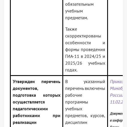
обязательным
учебным
предметам.
Также
скорректированы
особенности и
формы проведения
ГИА-11 в 2024/25 и
2025/26 учебных
годах.
Утвержден перечень
В указанный
Приказ
документов,
перечень включены
Минобрн
подготовка которых
рабочие
Росс
осуществляется
программы
11.02.20
педагогическими
учебных
Документ
работниками при
предметов, курсов,
в информ
реализации
дисциплин