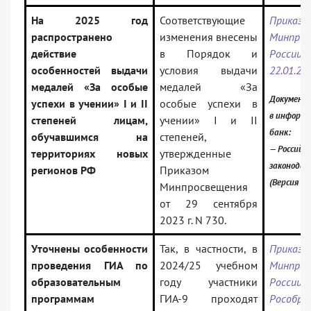
На 2025 год
Соответствующие
Приказ
распространено
изменения внесены
Минпрос
действие
в Порядок и
Росс
особенностей выдачи
условия выдачи
22.01.20
медалей «За особые
медалей «За
Документ
успехи в учении» I и II
особые успехи в
в информ
степеней лицам,
учении» I и II
банк:
обучавшимся на
степеней,
— Российск
территориях новых
утвержденные
законода
регионов РФ
Приказом
(Версия П
Минпросвещения
от 29 сентября
2023 г. N 730.
Уточнены особенности
Так, в частности, в
Приказ
проведения ГИА по
2024/25 учебном
Минпрос
образовательным
году участники
России
программам
ГИА-9 проходят
Рособрн