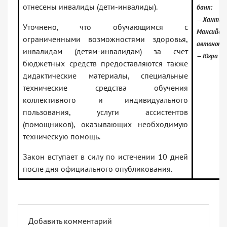
отнесены инвалиды (дети-инвалиды).
банк:
— Ханты-
Уточнено, что обучающимся с
Мансийск
ограниченными возможностями здоровья,
автономны
инвалидам (детям-инвалидам) за счет
— Югра
бюджетных средств предоставляются также
дидактические материалы, специальные
технические средства обучения
коллективного и индивидуального
пользования, услуги ассистентов
(помощников), оказывающих необходимую
техническую помощь.
Закон вступает в силу по истечении 10 дней
после дня официального опубликования.
Добавить комментарий