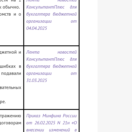
ак обычно.
КонсультантПлюс для
омств и о
бухгалтера бюджетной
организации от
04.04.2025
джетной и
Лента новостей
КонсультантПлюс для
ошибках в
бухгалтера бюджетной
 подавали
организации от
31.03.2025
вательных
ре.
тражению
Приказ Минфина России
договорам
от 26.02.2025 N 21н «О
внесении изменений в