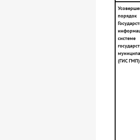
Усоверше
порядо
Государс
информа
сис
госуда
муниципа
(ГИС ГМП)