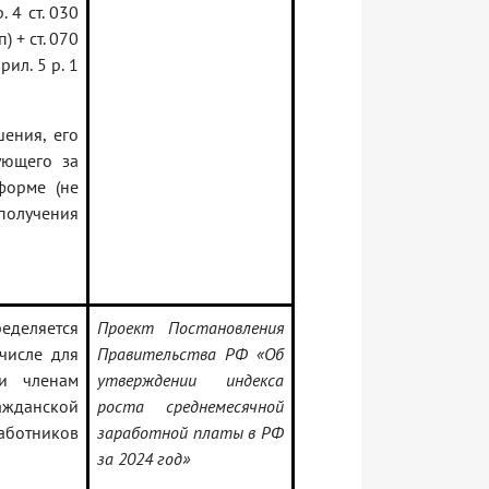
. 4 ст. 030
п) + ст. 070
рил. 5 р. 1
ения, его
ующего за
форме (не
получения
деляется
Проект Постановления
числе для
Правительства РФ «Об
и членам
утверждении индекса
жданской
роста среднемесячной
ботников
заработной платы в РФ
за 2024 год»