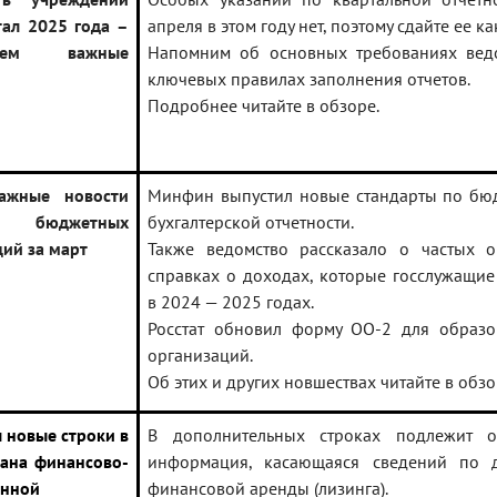
тал 2025 года –
апреля в этом году нет, поэтому сдайте ее к
наем важные
Напомним об основных требованиях вед
ключевых правилах заполнения отчетов.
Подробнее читайте в обзоре.
ажные новости
Минфин выпустил новые стандарты по бю
бюджетных
бухгалтерской отчетности.
ций за март
Также ведомство рассказало о частых 
справках о доходах, которые госслужащие
в 2024 — 2025 годах.
Росстат обновил форму ОО-2 для образо
организаций.
Об этих и других новшествах читайте в обзо
 новые строки в
В дополнительных строках подлежит о
ана финансово-
информация, касающаяся сведений по 
енной
финансовой аренды (лизинга).