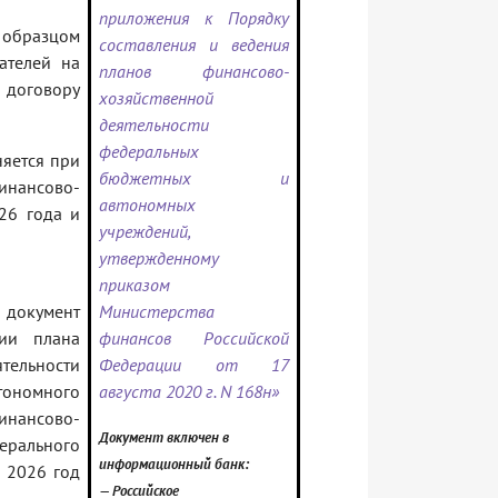
приложения к Порядку
 образцом
составления и ведения
ателей на
планов финансово-
 договору
хозяйственной
деятельности
федеральных
няется при
бюджетных и
нансово-
автономных
26 года и
учреждений,
утвержденному
приказом
документ
Министерства
ии плана
финансов Российской
льности
Федерации от 17
номного
августа 2020 г. N 168н»
ансово-
Документ включен в
рального
информационный банк:
 2026 год
— Российское