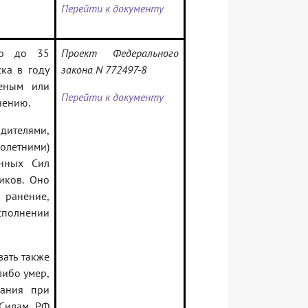
Перейти к документу
то до 35
Проект Федерального
ка в году
закона N 772497-8
еным или
Перейти к документу
чению.
одителями,
олетними)
енных Сил
иков. Оно
и ранение,
сполнении
вать также
либо умер,
вания при
 Силам РФ