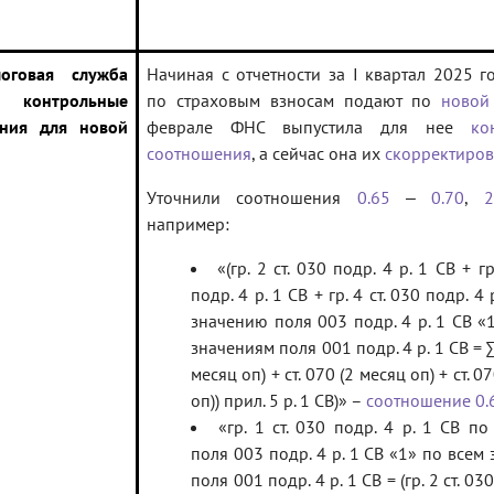
логовая служба
Начиная с отчетности за I квартал 2025 г
а контрольные
по страховым взносам подают по
новой
ения для новой
феврале ФНС выпустила для нее
ко
соотношения
, а сейчас она их
скорректиров
Уточнили соотношения
0.65
‒
0.70
,
2
например:
«(гр. 2 ст. 030 подр. 4 р. 1 СВ + гр
подр. 4 р. 1 СВ + гр. 4 ст. 030 подр. 4 
значению поля 003 подр. 4 р. 1 СВ «
значениям поля 001 подр. 4 р. 1 СВ = ∑ 
месяц оп) + ст. 070 (2 месяц оп) + ст. 0
оп)) прил. 5 р. 1 СВ)» –
соотношение 0.
«гр. 1 ст. 030 подр. 4 р. 1 СВ п
поля 003 подр. 4 р. 1 СВ «1» по всем
поля 001 подр. 4 р. 1 СВ = (гр. 2 ст. 030