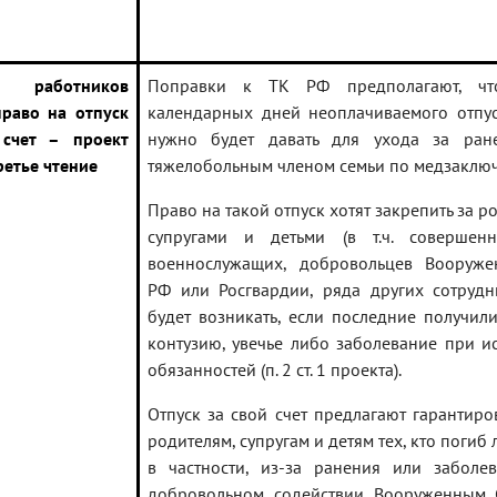
 работников
Поправки к ТК РФ предполагают, ч
право на отпуск
календарных дней неоплачиваемого отпус
 счет – проект
нужно будет давать для ухода за ран
ретье чтение
тяжелобольным членом семьи по медзаклю
Право на такой отпуск хотят закрепить за р
супругами и детьми (в т.ч. совершенн
военнослужащих, добровольцев Вооруж
РФ или Росгвардии, ряда других сотрудн
будет возникать, если последние получил
контузию, увечье либо заболевание при и
обязанностей (п. 2 ст. 1 проекта).
Отпуск за свой счет предлагают гарантиро
родителям, супругам и детям тех, кто погиб 
в частности, из-за ранения или заболе
добровольном содействии Вооруженным