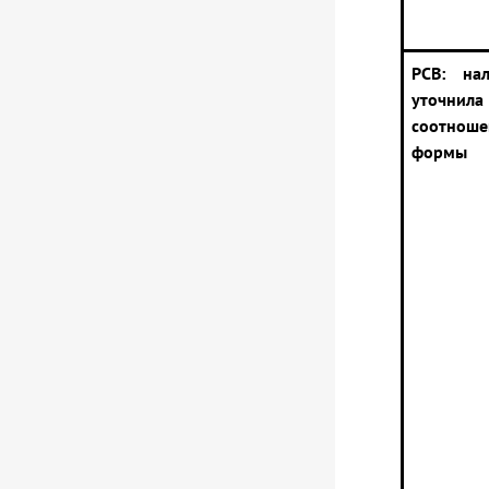
РСВ: на
уточнил
соотнош
формы