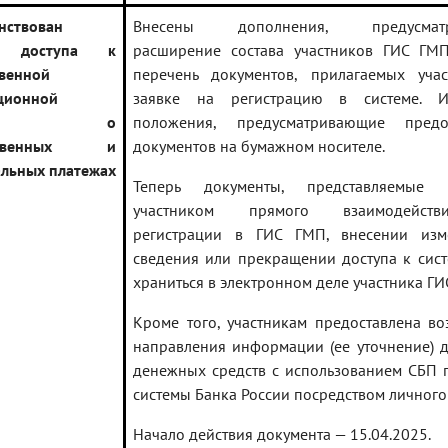
нствован
Внесены дополнения, предусматр
к доступа к
расширение состава участников ГИС ГМП
твенной
перечень документов, прилагаемых уча
ционной
заявке на регистрацию в системе. И
теме о
положения, предусматривающие предос
рственных и
документов на бумажном носителе.
льных платежах
Теперь документы, представляемы
участником прямого взаимодейст
регистрации в ГИС ГМП, внесении изм
сведения или прекращении доступа к сист
храниться в электронном деле участника ГИ
Кроме того, участникам предоставлена во
направления информации (ее уточнение) д
денежных средств с использованием СБП 
системы Банка России посредством личного
Начало действия документа — 15.04.2025.