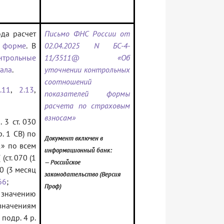
ода расчет
Письмо ФНС России от
 форме
. В
02.04.2025 N БС-4-
нтрольные
11/3511@ «Об
ала
.
уточнении контрольных
соотношений
.11
,
2.13
,
показателей формы
расчета по страховым
взносам»
. 3 ст. 030
р. 1 СВ) по
Документ включен в
1» по всем
информационный банк:
(ст. 070 (1
— Российское
70 (3 месяц
законодательство (Версия
66
;
Проф)
о значению
 значениям
 подр. 4 р.