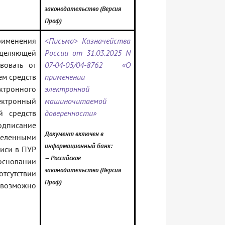
законодательство (Версия
Проф)
именения
<Письмо> Казначейства
еделяющей
России от 31.03.2025 N
вовать от
07-04-05/04-8762 «О
ем средств
применении
ктронного
электронной
ктронный
машиночитаемой
й средств
доверенности»
одписание
Документ включен в
деленными
информационный банк:
иси в ПУР
— Российское
сновании
законодательство (Версия
сутствии
Проф)
 возможно