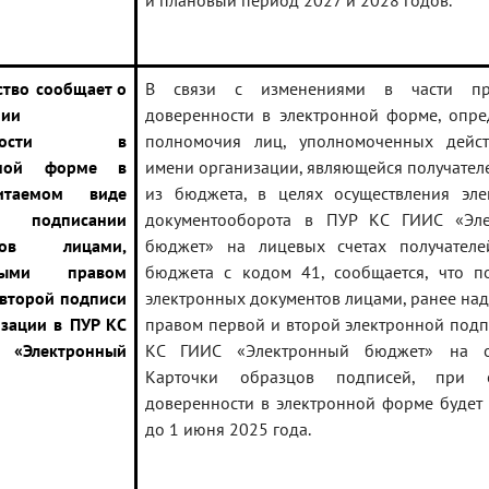
и плановый период 2027 и 2028 годов.
ство сообщает о
В связи с изменениями в части пр
нии
доверенности в электронной форме, опр
енности в
полномочия лиц, уполномоченных дейст
нной форме в
имени организации, являющейся получател
итаемом виде
из бюджета, в целях осуществления эле
одписании
документооборота в ПУР КС ГИИС «Эле
нтов лицами,
бюджет» на лицевых счетах получателе
нными правом
бюджета с кодом 41, сообщается, что п
 второй подписи
электронных документов лицами, ранее на
изации в ПУР КС
правом первой и второй электронной подп
Электронный
КС ГИИС «Электронный бюджет» на о
Карточки образцов подписей, при от
доверенности в электронной форме будет
до 1 июня 2025 года.