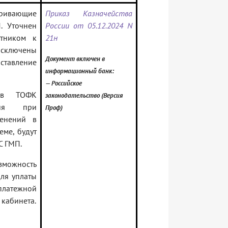
ивающие
Приказ Казначейства
. Уточнен
России от 05.12.2024 N
стником к
21н
сключены
Документ включен в
тавление
информационный банк:
— Российское
е в ТОФК
законодательство (Версия
вия при
Проф)
енений в
еме, будут
С ГМП.
зможность
ля уплаты
платежной
 кабинета.