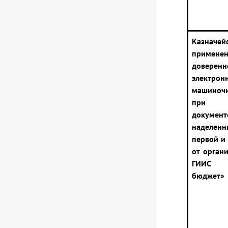
Казначей
примене
довер
электро
машиноч
при п
докуме
наделе
первой и
от орган
ГИИС «
бюджет»