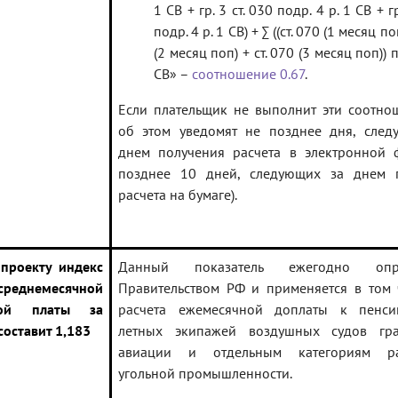
1 СВ + гр. 3 ст. 030 подр. 4 р. 1 СВ + гр
подр. 4 р. 1 СВ) + ∑ ((ст. 070 (1 месяц по
(2 месяц поп) + ст. 070 (3 месяц поп)) п
СВ» –
соотношение 0.67
.
Если плательщик не выполнит эти соотнош
об этом уведомят не позднее дня, след
днем получения расчета в электронной 
позднее 10 дней, следующих за днем 
расчета на бумаге).
 проекту индекс
Данный показатель ежегодно опре
реднемесячной
Правительством РФ и применяется в том 
ной платы за
расчета ежемесячной доплаты к пенси
составит 1,183
летных экипажей воздушных судов гра
авиации и отдельным категориям ра
угольной промышленности.