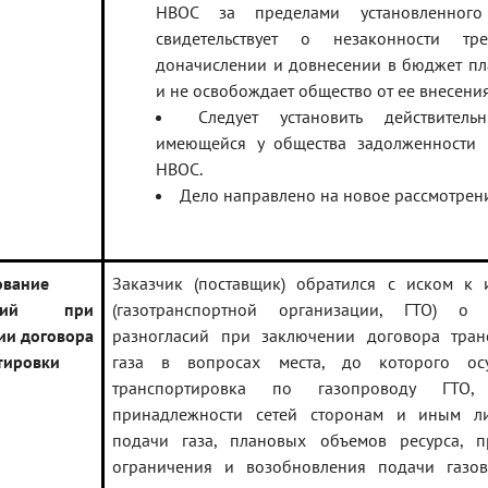
НВОС за пределами установленног
свидетельствует о незаконности тр
доначислении и довнесении в бюджет пл
и не освобождает общество от ее внесения
Следует установить действител
имеющейся у общества задолженности 
НВОС.
Дело направлено на новое рассмотрен
ование
Заказчик (поставщик) обратился с иском к 
ласий при
(газотранспортной организации, ГТО) о 
ии договора
разногласий при заключении договора тран
тировки
газа в вопросах места, до которого осу
транспортировка по газопроводу ГТО
принадлежности сетей сторонам и иным л
подачи газа, плановых объемов ресурса, п
ограничения и возобновления подачи газов