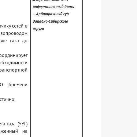
информационный банк:
— Арбитражный суд
Западно-Сибирского
чику сетей в
округа
зопроводом
вке газа до
оординирует
обходимости
ранспортной
ТО бремени
стично.
а газа (УУГ)
ложенный на