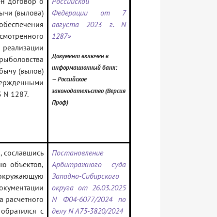
ен договор о
Российской
ычи (вылова)
Федерации от 7
 обеспечения
августа 2023 г. N
смотренного
1287»
еализации
Документ включен в
ыболовства
информационный банк:
ычу (вылов)
— Российское
ержденными
законодательство (Версия
 N 1287.
Проф)
, сославшись
Постановление
ию объектов,
Арбитражного суда
окружающую
Западно-Сибирского
кументации
округа от 26.03.2025
а расчетного
N Ф04-6077/2024 по
обратился с
делу N А75-3820/2024