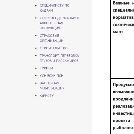
Важные н
СПЕЦИАЛИСТУ ПО
специа
КАДРАМ
норматив
СПИРТОСОДЕРЖАЩАЯ и
АЛКОГОЛЬНАЯ
техническ
ПРОДУКЦИЯ
март
СТРАХОВЫЕ
ОРГАНИЗАЦИИ
СТРОИТЕЛЬСТВО
ТРАНСПОРТ. ПЕРЕВОЗКА
ГРУЗОВ И ПАССАЖИРОВ
ТУРИЗМ
УСН ЕСХН ПСН
ЧАСТИЧНАЯ
Предусмо
МОБИЛИЗАЦИЯ
возможно
ЮРИСТУ
продле
реализац
инвестиц
проекта
рыболовс