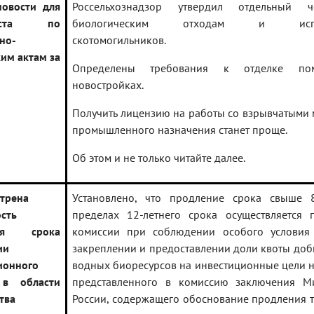
овости для
Россельхознадзор утвердил отдельный ч
листа по
биологическим отходам и испол
но-
скотомогильников.
им актам за
Определены требования к отделке по
новостройках.
Получить лицензию на работы со взрывчатыми
промышленного назначения станет проще.
Об этом и не только читайте далее.
трена
Установлено, что продление срока свыше 
сть
пределах 12-летнего срока осуществляется
ния срока
комиссии при соблюдении особого условия
ии
закреплении и предоставлении доли квоты доб
ионного
водных биоресурсов на инвестиционные цели 
 в области
представленного в комиссию заключения М
тва
России, содержащего обоснование продления т