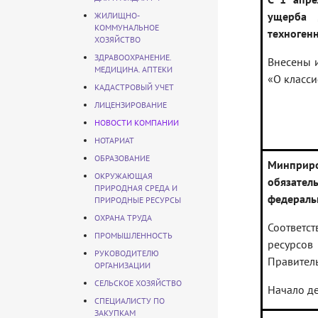
ущерба 
ЖИЛИЩНО-
КОММУНАЛЬНОЕ
техноген
ХОЗЯЙСТВО
ЗДРАВООХРАНЕНИЕ.
Внесены и
МЕДИЦИНА. АПТЕКИ
«О класс
КАДАСТРОВЫЙ УЧЕТ
ЛИЦЕНЗИРОВАНИЕ
НОВОСТИ КОМПАНИИ
НОТАРИАТ
ОБРАЗОВАНИЕ
Минприр
ОКРУЖАЮЩАЯ
обязател
ПРИРОДНАЯ СРЕДА И
федеральн
ПРИРОДНЫЕ РЕСУРСЫ
ОХРАНА ТРУДА
Соответс
ПРОМЫШЛЕННОСТЬ
ресурсов
РУКОВОДИТЕЛЮ
Правитель
ОРГАНИЗАЦИИ
СЕЛЬСКОЕ ХОЗЯЙСТВО
Начало де
СПЕЦИАЛИСТУ ПО
ЗАКУПКАМ