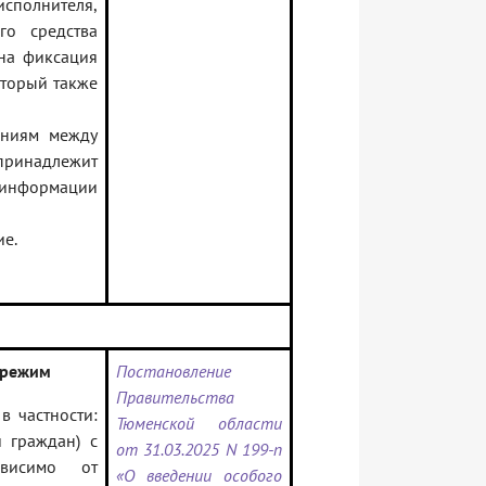
сполнителя,
го средства
ена фиксация
оторый также
ениям между
принадлежит
и информации
ие.
 режим
Постановление
Правительства
 частности:
Тюменской области
 граждан) с
от 31.03.2025 N 199-п
ависимо от
«О введении особого