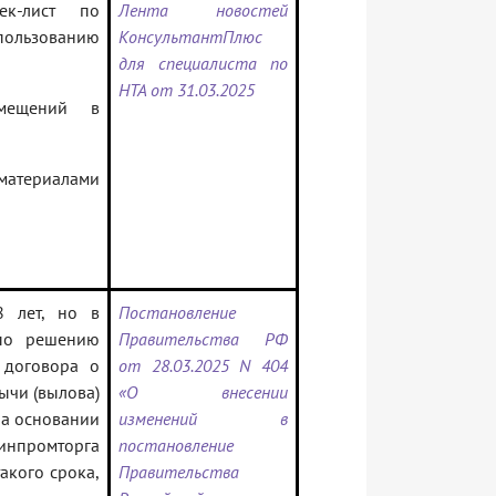
ек-лист по
Лента новостей
ьзованию
КонсультантПлюс
для специалиста по
НТА от 31.03.2025
мещений в
 материалами
8 лет, но в
Постановление
 по решению
Правительства РФ
 договора о
от 28.03.2025 N 404
ычи (вылова)
«О внесении
на основании
изменений в
инпромторга
постановление
акого срока,
Правительства