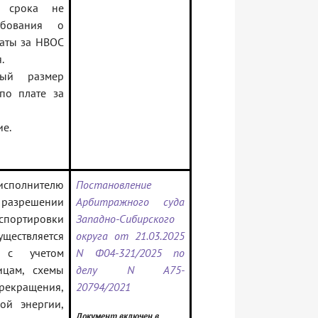
о срока не
ебования о
аты за НВОС
.
ьный размер
по плате за
ие.
исполнителю
Постановление
разрешении
Арбитражного суда
спортировки
Западно-Сибирского
ществляется
округа от 21.03.2025
, с учетом
N Ф04-321/2025 по
ицам, схемы
делу N А75-
рекращения,
20794/2021
ой энергии,
Документ включен в