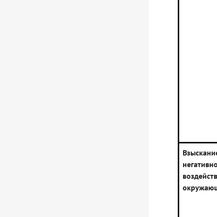
Взыскани
негативн
воздей
окружаю