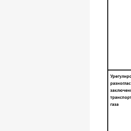
Урегулир
разног
заключен
транспор
газа