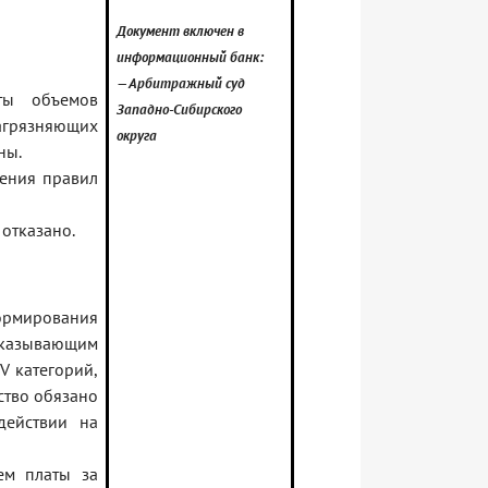
Документ включен в
информационный банк:
— Арбитражный суд
ты объемов
Западно-Сибирского
грязняющих
округа
ны.
ения правил
отказано.
нормирования
оказывающим
IV категорий,
ство обязано
действии на
ем платы за