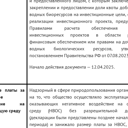
и предоставленного лицом, с которым заключ
закреплении и предоставлении доли квоты доб
водных биоресурсов на инвестиционные цели,
реализации инвестиционного проекта, преду
Правилами расчета обеспечения р
инвестиционных проектов в области р
финансовым обеспечением или правами на доб
водных биологических ресурсов, утв
постановлением Правительства РФ от 07.08.2023
Начало действия документа — 12.04.2025.
е платы за
Надзорный в сфере природопользования орган
ое
на то, что общество осуществляло эксплуатац
ствие на
оказывающих негативное воздействие на 
щую среду
среду (НВОС) без разрешительной до
(декларации были представлены позднее начал
периода) и занижало размер платы за НВОС, 