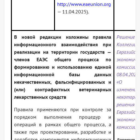
http://www.eaeunion.org
— 11.04.2025).
В новой редакции изложены правила
Решение
информационного взаимодействия при
Коллегии
реализации на территории государств —
Евразийск
членов ЕАЭС общего процесса по
экономиче
формированию и использованию единой
комисс
информационной базы данных
08.04.202
некачественных, фальсифицированных и
«О вне
(или) контрафактных ветеринарных
измене
лекарственных средств
некоторые
решения К
Правила применяются при контроле за
Евразийск
порядком выполнения процедур и
экономиче
операций в рамках общего процесса, а
комиссии»
также при проектировании, разработке и
доработке компонентов информационных
Документ вк