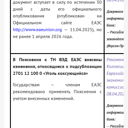
документ вступает в силу по истечении 30
дней с даты его официального
Документ вк
опубликования (опубликован на
информацио
Официальном сайте ЕАЭС
банк:
http://www.eaeunion.org
— 11.04.2025), но
— Российское
не ранее 1 апреля 2026 года.
законодател
(Версия Проф
В Пояснения к ТН ВЭД ЕАЭС внесены
Рекоменда
изменения, относящиеся к подсубпозиции
Коллегии
2701 12 100 0 «Уголь коксующийся»
Евразийск
экономиче
Государствам — членам ЕАЭС
комисс
рекомендовано применять Пояснения с
08.04.2025
учетом внесенных изменений.
Документ вк
информацио
банк:
— Российское