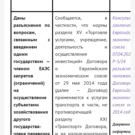
Даны
Сообщается, в
Консульта
разъяснения по
частности, что нормы
заключени
вопросам,
раздела XV «Торговля
Евразийск
связанным с
услугами, учреждение,
экономиче
введением
деятельность и
союз
одним
осуществление
07.04.2
государством —
инвестиций» Договора
Р-5/2
членом ЕАЭС
о Евразийском
разъяснен
запретов
экономическом союзе
положений
(ограничений)
от 29 мая 2014 года
Догово
на
(далее — Договор)
Евразийск
осуществление
применяются к услугам
экономиче
субъектами
транспорта в части, не
союзе от 
хозяйствования
противоречащей
2014 года
другого
разделу XXI
Документ вк
государства-
«Транспорт» Договора,
информацио
члена перевозок
и на наднациональном