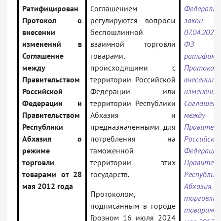
Ратифицирован
Соглашением
Федеральн
Протокол о
регулируются вопросы
зако
внесении
беспошлинной
07.04.202
изменений в
взаимной торговли
ФЗ 
Соглашение
товарами,
ратифика
между
происходящими с
Проток
Правительством
территории Российской
внесении
Российской
Федерации или
измене
Федерации и
территории Республики
Соглашени
Правительством
Абхазия и
между
Республики
предназначенными для
Правител
Абхазия о
потребления на
Российско
режиме
таможенной
Федера
торговли
территории этих
Правител
товарами от 28
государств.
Республик
мая 2012 года
Абхазия о
Протоколом,
торговли
подписанным в городе
товарами
Грозном 16 июля 2024