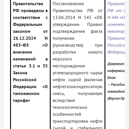
Правительства
Постановление
Правител
РФ приведены в
Правительства РФ от
РФ от 07.
соответствие с
13.06.2014 N 545 «Об
N 446 «О в
Федеральным
утверждении Правил
измене
законом от
подтверждения факта
некоторы
26.12.2024 N
получения
Правител
483-ФЗ «О
(производства) при
Российско
внесении
разработке нового
Федераци
изменений в
морского
Документ вк
статьи 3.1 и 35
месторождения
информацио
Закона
углеводородного сырья
банк:
Российской
нефти сырой (включая
— Российское
Федерации «О
нефтегазоконденсатную
законодател
таможенном
смесь, получаемую
(Версия Проф
тарифе»
вследствие
технологических
особенностей
транспортировки нефти
сырой и стабильного