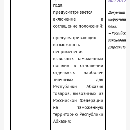
мая 2012 г
года,
предусматривается
Документ вк
включение в
информацио
соглашение положений:
банк:
— Российское
предусматривающих
законодател
возможность
(Версия Проф
неприменения
вывозных таможенных
пошлин в отношении
отдельных наиболее
значимых для
Республики Абхазия
товаров, вывозимых из
Российской Федерации
на таможенную
территорию Республики
Абхазия;