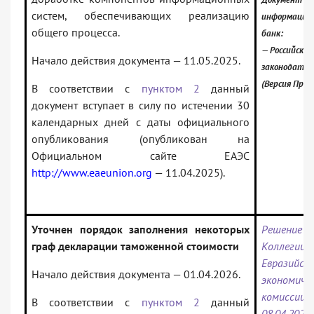
систем, обеспечивающих реализацию
информацио
общего процесса.
банк:
— Российское
Начало действия документа — 11.05.2025.
законодател
(Версия Проф
В соответствии с
пунктом 2
данный
документ вступает в силу по истечении 30
календарных дней с даты официального
опубликования (опубликован на
Официальном сайте ЕАЭС
http://www.eaeunion.org
— 11.04.2025).
Уточнен порядок заполнения некоторых
Решение
граф декларации таможенной стоимости
Коллегии
Евразийск
Начало действия документа — 01.04.2026.
экономиче
комисс
В соответствии с
пунктом 2
данный
08.04.2025