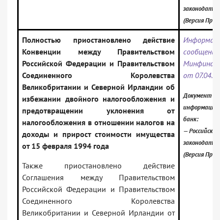
законодател
(Версия Проф
Полностью приостановлено действие
Информац
Конвенции между Правительством
сообщение
Российской Федерации и Правительством
Минфина 
Соединенного Королевства
от 07.04.2
Великобритании и Северной Ирландии об
Документ вк
избежании двойного налогообложения и
информацио
предотвращении уклонения от
банк:
налогообложения в отношении налогов на
— Российское
доходы и прирост стоимости имущества
законодател
от 15 февраля 1994 года
(Версия Проф
Также приостановлено действие
Соглашения между Правительством
Российской Федерации и Правительством
Соединенного Королевства
Великобритании и Северной Ирландии от