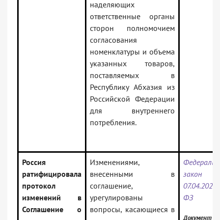
наделяющих
ответственные органы
сторон полномочием
согласования
номенклатуры и объема
указанных товаров,
поставляемых в
Республику Абхазия из
Российской Федерации
для внутреннего
потребления.
Россия
Изменениями,
Федеральн
ратифицировала
внесенными в
зако
протокол
соглашение,
07.04.202
изменений в
урегулированы
ФЗ
Соглашение о
вопросы, касающиеся в
Документ вк