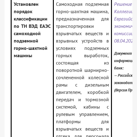
Установлен
Самоходная подземная
Решение
порядок
горно-шахтная машина,
Коллегии
классификации
предназначенная для
Евразийск
по ТН ВЭД ЕАЭС
транспортировки
экономиче
самоходной
взрывчатых веществ и
комисс
подземной
взрывных устройств в
08.04.2025
горно-шахтной
условиях подземных
Документ вк
машины
горных выработок,
информацио
состоящая из
банк:
поворотной шарнирно-
— Российское
сочлененной колесной
законодател
рамы с дизельным
(Версия Проф
двигателем, коробкой
передач и тормозной
системой, кабины с
рулевым управлением,
платформы для
взрывчатых веществ и
отсека для персонала