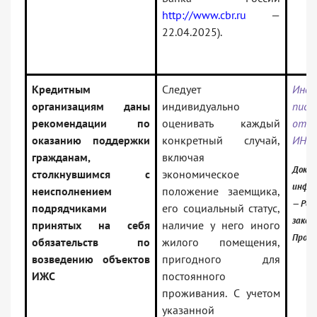
http://www.cbr.ru
—
22.04.2025).
Кредитным
Следует
Инфо
организациям даны
индивидуально
пись
рекомендации по
оценивать каждый
от 
оказанию поддержки
конкретный случай,
ИН-0
гражданам,
включая
Докум
столкнувшимся с
экономическое
инфор
неисполнением
положение заемщика,
— Рос
подрядчиками
его социальный статус,
закон
принятых на себя
наличие у него иного
Проф)
обязательств по
жилого помещения,
возведению объектов
пригодного для
ИЖС
постоянного
проживания. С учетом
указанной