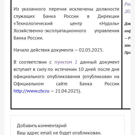
Росс
Из указанного перечня исключены должности
2019
служащих Банка России в Дирекции
«Технологический центр «Нудоль»
Докум
Хозяйственно-эксплуатационного управления
инфор
Банка России.
— Рос
закон
Начало действия документа — 02.05.2025.
Проф)
В соответствии с
пунктом 2
данный документ
вступает в силу по истечении 10 дней после дня
официального опубликования (опубликован на
Официальном сайте Банка России
http://www.cbr.ru
— 21.04.2025).
Добавить комментарий
Ваш адрес email не будет опубликован.