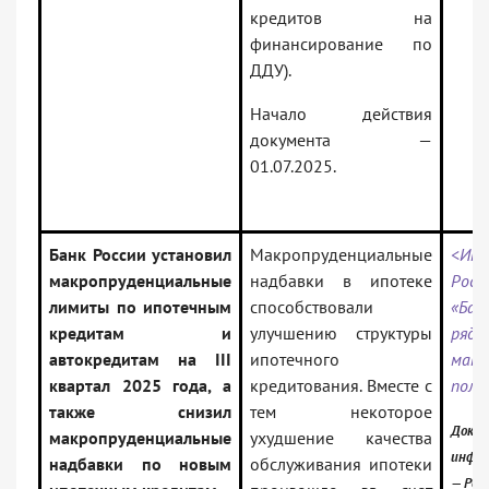
кредитов на
финансирование по
ДДУ).
Начало действия
документа —
01.07.2025.
Банк России установил
Макропруденциальные
<Инф
макропруденциальные
надбавки в ипотеке
Росс
лимиты по ипотечным
способствовали
«Бан
кредитам и
улучшению структуры
ряд
автокредитам на III
ипотечного
макр
квартал 2025 года, а
кредитования. Вместе с
поли
также снизил
тем некоторое
Докум
макропруденциальные
ухудшение качества
инфор
надбавки по новым
обслуживания ипотеки
— Рос