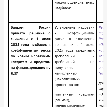
макропруденциальных
надбавок.
Банком России
Установлены надбавки
Реш
принято решение о
к коэффициентам
дир
снижении с 1 июля
риска в отношении
Росс
2025 года надбавок к
возникших с 1 июля
«Об
коэффициентам риска
2025 года кредитных
на
по новым ипотечным
требований и
коэф
кредитам и кредитам
требований по
рис
на финансирование по
получению
ипот
ДДУ
начисленных
(зай
(накопленных)
Докум
процентов по:
инфор
ипотечным кредитам
— Рос
(займам),
закон
предоставленным
Проф)