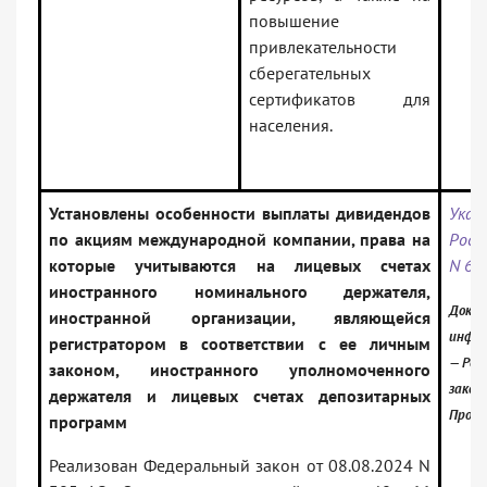
повышение
привлекательности
сберегательных
сертификатов для
населения.
Установлены особенности выплаты дивидендов
Ука
по акциям международной компании, права на
Росс
которые учитываются на лицевых счетах
N 69
иностранного номинального держателя,
Докум
иностранной организации, являющейся
инфор
регистратором в соответствии с ее личным
— Рос
законом, иностранного уполномоченного
закон
держателя и лицевых счетах депозитарных
Проф)
программ
Реализован Федеральный закон от 08.08.2024 N