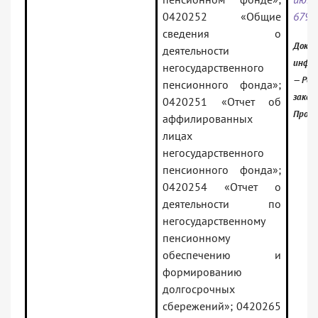
0420252 «Общие
6796
сведения о
Докум
деятельности
инфор
негосударственного
— Рос
пенсионного фонда»;
закон
0420251 «Отчет об
Проф)
аффилированных
лицах
негосударственного
пенсионного фонда»;
0420254 «Отчет о
деятельности по
негосударственному
пенсионному
обеспечению и
формированию
долгосрочных
сбережений»; 0420265