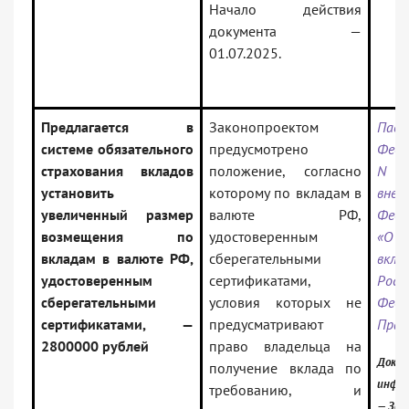
Начало действия
документа —
01.07.2025.
Предлагается в
Законопроектом
Пас
системе обязательного
предусмотрено
Феде
страхования вкладов
положение, согласно
N 
установить
которому по вкладам в
внес
увеличенный размер
валюте РФ,
Фед
возмещения по
удостоверенным
«О 
вкладам в валюте РФ,
сберегательными
вкл
удостоверенным
сертификатами,
Росс
сберегательными
условия которых не
Феде
сертификатами, —
предусматривают
Прав
2800000 рублей
право владельца на
Докум
получение вклада по
инфор
требованию, и
— Зак