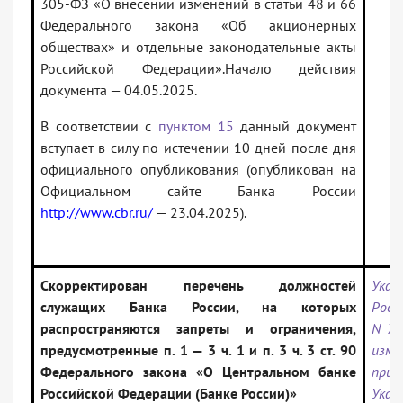
305-ФЗ «О внесении изменений в статьи 48 и 66
Федерального закона «Об акционерных
обществах» и отдельные законодательные акты
Российской Федерации».Начало действия
документа — 04.05.2025.
В соответствии с
пунктом 15
данный документ
вступает в силу по истечении 10 дней после дня
официального опубликования (опубликован на
Официальном сайте Банка России
http://www.cbr.ru/
— 23.04.2025).
Скорректирован перечень должностей
Ука
служащих Банка России, на которых
Росс
распространяются запреты и ограничения,
N 70
предусмотренные п. 1 — 3 ч. 1 и п. 3 ч. 3 ст. 90
изме
Федерального закона «О Центральном банке
пр
Российской Федерации (Банке России)»
Ука