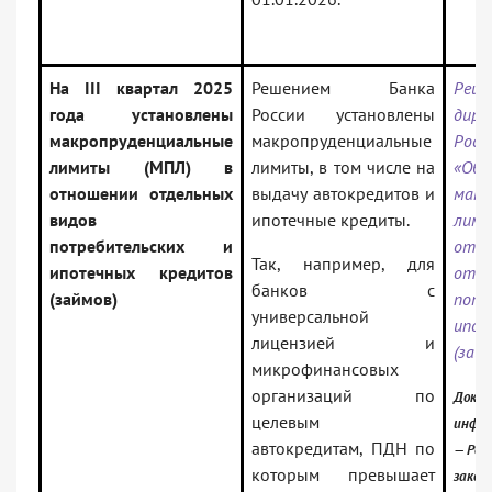
На III квартал 2025
Решением Банка
Реш
года установлены
России установлены
дир
макропруденциальные
макропруденциальные
Росс
лимиты (МПЛ) в
лимиты, в том числе на
«Об
отношении отдельных
выдачу автокредитов и
макр
видов
ипотечные кредиты.
ли
потребительских и
отн
Так, например, для
ипотечных кредитов
отд
банков с
(займов)
пот
универсальной
ипот
лицензией и
(зай
микрофинансовых
организаций по
Докум
целевым
инфор
автокредитам, ПДН по
— Рос
которым превышает
закон