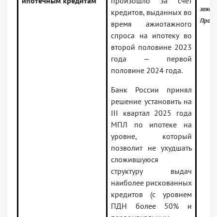
ипотечным кредитам
произошло за счет
закон
кредитов, выданных во
Проф)
время ажиотажного
спроса на ипотеку во
второй половине 2023
года — первой
половине 2024 года.
Банк России принял
решение установить на
III квартал 2025 года
МПЛ по ипотеке на
уровне, который
позволит не ухудшать
сложившуюся
структуру выдач
наиболее рискованных
кредитов (с уровнем
ПДН более 50% и