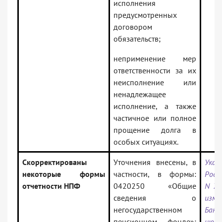
исполнения
предусмотренных
договором
обязательств;
неприменение мер
ответственности за их
неисполнение или
ненадлежащее
исполнение, а также
частичное или полное
прощение долга в
особых ситуациях.
Скорректированы
Уточнения внесены, в
Ука
некоторые формы
частности, в формы:
Росс
отчетности НПФ
0420250 «Общие
N 70
сведения о
изме
негосударственном
Банк
пенсионном фонде»;
июн