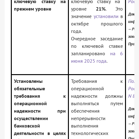
ключевую ставку на
ключевую ставку на
Росс
прежнем уровне
уровне
21%
. Это
Докум
значение
установили
в
инфор
октябре прошлого
— Рос
года.
закон
Очередное заседание
Проф)
по ключевой ставке
запланировано
на 6
июня 2025 года
.
Установлены
Требования к
Пол
обязательные
операционной
Росс
требования к
надежности должны
N 85
операционной
выполняться путем
Докум
надежности при
обеспечения
инфор
осуществлении
непрерывности
— Рос
банковской
выполнения
закон
деятельности в целях
технологических
Проф)