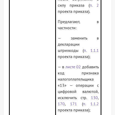
силу приказа (
п. 2
проекта приказа).
Предлагают, в
частности:
— заменить в
декларации
штрихкоды (
п. 1.1.1
проекта приказа);
— в
листе 02
добавить
код признака
налогоплательщика
«13» — операции с
цифровой валютой,
исключить стр.
130
,
170
,
171
(
п. 1.1.2
проекта приказа);