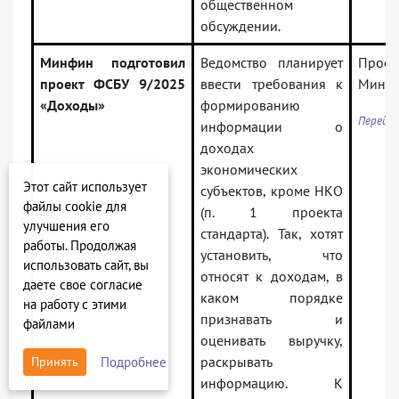
общественном
обсуждении.
Минфин подготовил
Ведомство планирует
Прое
проект ФСБУ 9/2025
ввести требования к
Минфи
«Доходы»
формированию
Перейти
информации о
доходах
экономических
Этот сайт использует
субъектов, кроме НКО
файлы cookie для
(п. 1 проекта
улучшения его
стандарта). Так, хотят
работы. Продолжая
установить, что
использовать сайт, вы
относят к доходам, в
даете свое согласие
каком порядке
на работу с этими
признавать и
файлами
оценивать выручку,
раскрывать
Подробнее
Принять
информацию. К