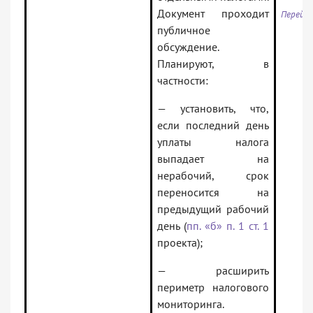
Документ проходит
Перейти
публичное
обсуждение.
Планируют, в
частности:
— установить, что,
если последний день
уплаты налога
выпадает на
нерабочий, срок
переносится на
предыдущий рабочий
день (
пп. «б» п. 1 ст. 1
проекта);
— расширить
периметр налогового
мониторинга.