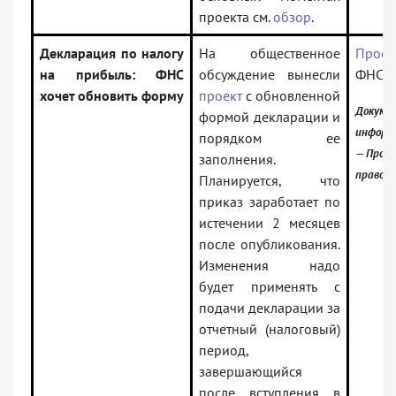
проекта см.
обзор
.
Декларация по налогу
На общественное
Проек
на прибыль: ФНС
обсуждение вынесли
ФНС Р
хочет обновить форму
проект
с обновленной
Докум
формой декларации и
информ
порядком ее
— Прое
заполнения.
правовы
Планируется, что
приказ заработает по
истечении 2 месяцев
после опубликования.
Изменения надо
будет применять с
подачи декларации за
отчетный (налоговый)
период,
завершающийся
после вступления в