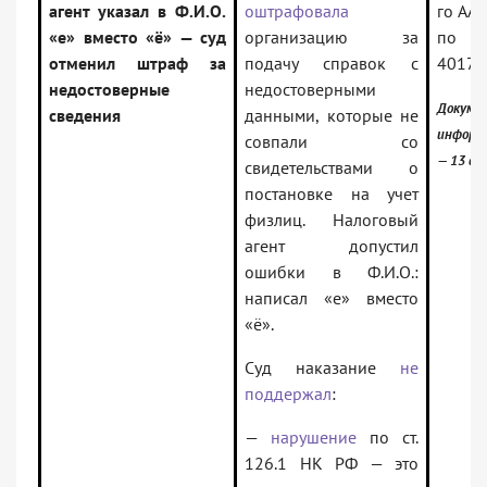
агент указал в Ф.И.О.
оштрафовала
го ААС
«е» вместо «ё» — суд
организацию за
по д
отменил штраф за
подачу справок с
40178
недостоверные
недостоверными
Докум
сведения
данными, которые не
информ
совпали со
— 13 ап
свидетельствами о
постановке на учет
физлиц. Налоговый
агент допустил
ошибки в Ф.И.О.:
написал «е» вместо
«ё».
Суд наказание
не
поддержал
:
—
нарушение
по ст.
126.1 НК РФ — это