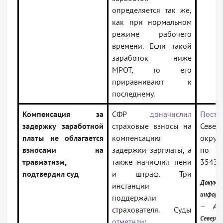
определяется так же,
как при нормальном
режиме рабочего
времени. Если такой
заработок ниже
МРОТ, то его
приравнивают к
последнему.
Компенсация за
СФР
доначислил
Поста
задержку заработной
страховые взносы на
Север
платы не облагается
компенсацию
округа
взносами на
задержки зарплаты, а
по д
травматизм,
также начислил пени
3543/
подтвердил суд
и штраф. Три
Докум
инстанции
информ
поддержали
— Арб
страхователя. Суды
Северо-
отметили
: