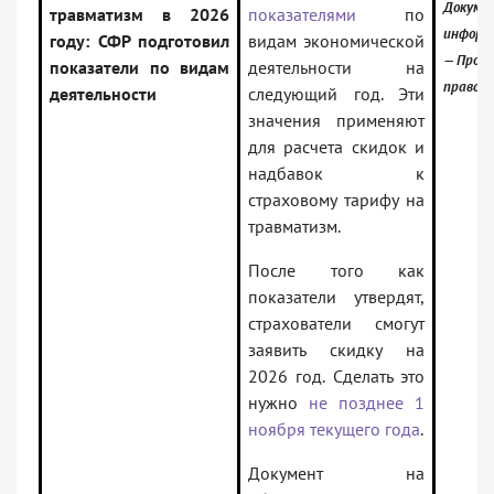
Докум
травматизм в 2026
показателями
по
информ
году: СФР подготовил
видам экономической
— Прое
показатели по видам
деятельности на
правовы
деятельности
следующий год. Эти
значения применяют
для расчета скидок и
надбавок к
страховому тарифу на
травматизм.
После того как
показатели утвердят,
страхователи смогут
заявить скидку на
2026 год. Сделать это
нужно
не позднее 1
ноября текущего года
.
Документ на