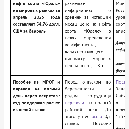
нефть сорта «Юралс»
размещает
Минэк
на мировых рынках за
информацию о
Росси
апрель 2025 года
средней за истекший
уровн
составляет 54,76 долл.
месяц цене на нефть
сорта
США за баррель
сорта «Юралс» в
апрел
целях определения
Докум
коэффициента,
информ
характеризующего
— Р
динамику мировых
законо
цен на нефть, — Кц.
(Версия
Пособие из МРОТ и
Перед отпуском по
Поста
перевод на полный
беременности и
Запад
день перед декретом:
родам сотрудницу
Сибир
суд поддержал расчет
перевели
на полный
от 04
из целой ставки
рабочий день. До
дел
этого у нее
было
0,5
15532
ставки. Пособие
Докум