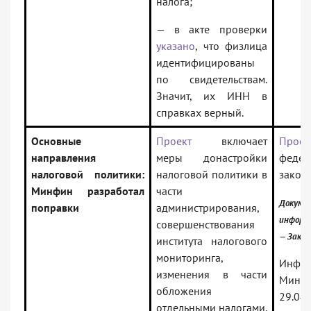
налога;
— в акте проверки
указано
, что физлица
идентифицированы
по свидетельствам.
Значит, их ИНН в
справках верный.
Основные
Проект
включает
Проек
направления
меры донастройки
федер
налоговой политики:
налоговой политики в
закон
Минфин разработал
части
Докум
поправки
администрирования,
информ
совершенствования
— Зако
института налогового
мониторинга,
Инфо
изменения в части
Минфи
обложения
29.04
отдельными налогами.