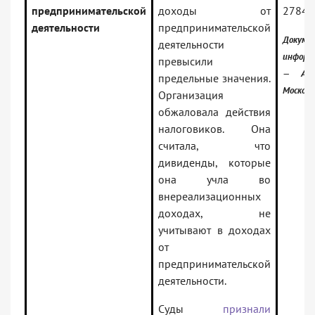
предпринимательской
доходы от
27840
деятельности
предпринимательской
Докум
деятельности
информ
превысили
— Арб
предельные значения.
Московс
Организация
обжаловала действия
налоговиков. Она
считала, что
дивиденды, которые
она учла во
внереализационных
доходах, не
учитывают в доходах
от
предпринимательской
деятельности.
Суды
признали