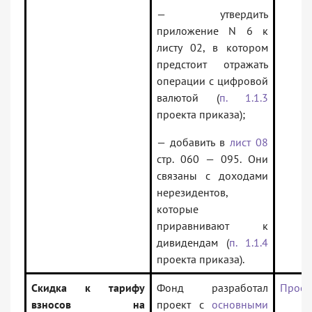
— утвердить
приложение N 6 к
листу 02, в котором
предстоит отражать
операции с цифровой
валютой (
п. 1.1.3
проекта приказа);
— добавить в
лист 08
стр. 060 — 095. Они
связаны с доходами
нерезидентов,
которые
приравнивают к
дивидендам (
п. 1.1.4
проекта приказа).
Скидка к тарифу
Фонд разработал
Проек
взносов на
проект с
основными