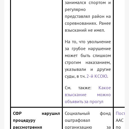
занимался спортом и
регулярно
представлял район на
соревнованиях. Ранее
взысканий не имел.
На то, что увольнение
за грубое нарушение
может быть слишком
строгим наказанием,
указывали и другие
суды, в т.ч.
2-й КСОЮ
.
См. также:
Какое
взыскание можно
объявить за прогул
СФР нарушил
Социальный фонд
Поста
процедуру
оштрафовал
ААС о
рассмотрения
организацию за
по д