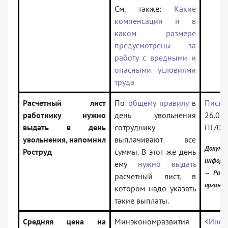
См. также:
Какие
компенсации и в
каком размере
предусмотрены за
работу с вредными и
опасными условиями
труда
Расчетный лист
По
общему правилу
в
Письм
работнику нужно
день увольнения
26.
выдать в день
сотруднику
ПГ/04
увольнения, напомнил
выплачивают все
Докум
Роструд
суммы. В этот же день
информ
ему
нужно выдать
— Разъ
расчетный лист, в
органов
котором надо указать
такие выплаты.
Средняя цена на
Минэкономразвития
<
Инфо