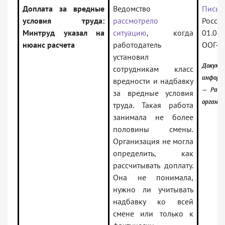
Доплата за вредные
Ведомство
Письм
условия труда:
рассмотрело
Ро
Минтруд указал на
ситуацию
, когда
01.04
нюанс расчета
работодатель
ООГ-7
установил
Докум
сотрудникам класс
информ
вредности и надбавку
— Разъ
за вредные условия
органов
труда. Такая работа
занимала не более
половины смены.
Организация не могла
определить, как
рассчитывать доплату.
Она не понимала,
нужно ли учитывать
надбавку ко всей
смене или только к