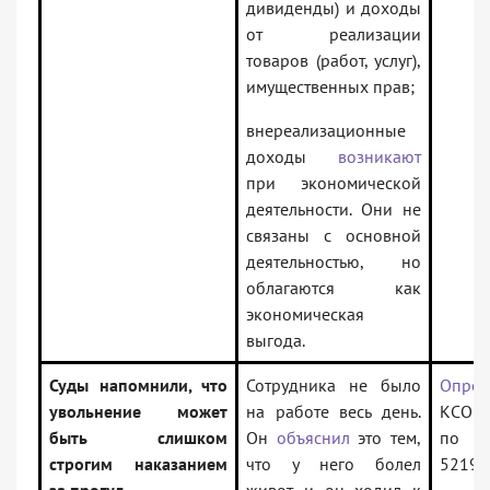
дивиденды) и доходы
от реализации
товаров (работ, услуг),
имущественных прав;
внереализационные
доходы
возникают
при экономической
деятельности. Они не
связаны с основной
деятельностью, но
облагаются как
экономическая
выгода.
Суды напомнили, что
Сотрудника не было
Опред
увольнение может
на работе весь день.
КСОЮ 
быть слишком
Он
объяснил
это тем,
по д
строгим наказанием
что у него болел
5219/