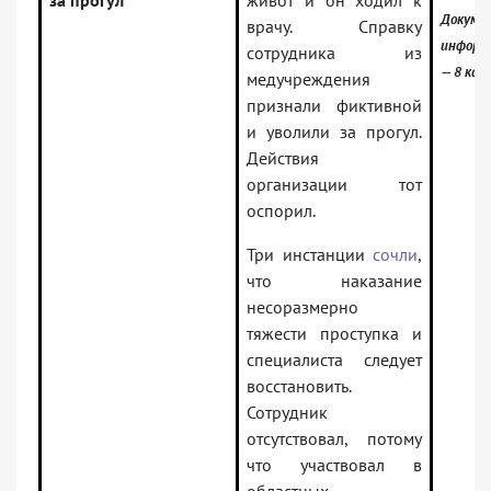
за прогул
живот и он ходил к
Докум
врачу. Справку
информ
сотрудника из
— 8 кас
медучреждения
признали фиктивной
и уволили за прогул.
Действия
организации тот
оспорил.
Три инстанции
сочли
,
что наказание
несоразмерно
тяжести проступка и
специалиста следует
восстановить.
Сотрудник
отсутствовал, потому
что участвовал в