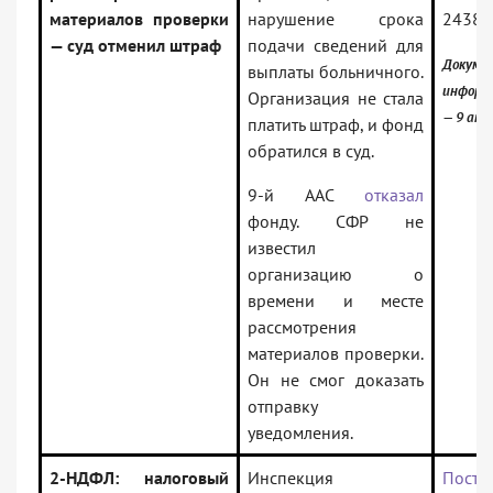
материалов проверки
нарушение срока
24388
— суд отменил штраф
подачи сведений для
Докум
выплаты больничного.
информ
Организация не стала
— 9 апе
платить штраф, и фонд
обратился в суд.
9-й ААС
отказал
фонду. СФР не
известил
организацию о
времени и месте
рассмотрения
материалов проверки.
Он не смог доказать
отправку
уведомления.
2-НДФЛ: налоговый
Инспекция
Поста