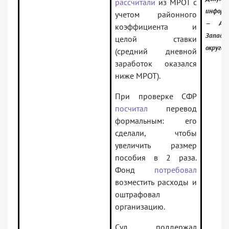
рассчитали
из МРОТ с
информ
учетом районного
— Арб
коэффициента и
Западно
целой ставки
округа
(средний дневной
заработок оказался
ниже МРОТ).
При проверке СФР
посчитал
перевод
формальным: его
сделали, чтобы
увеличить размер
пособия в 2 раза.
Фонд
потребовал
возместить расходы и
оштрафовал
организацию.
Суд поддержал