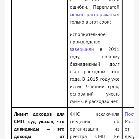
ошибки. Переплатой
можно распоряжаться
только в этот срок;
исполнительное
производство
завершили
в 2011
году, поэтому
безнадежный долг
стал расходом того
года. В 2015 году уже
истек 3-летний срок,
оснований учесть
суммы в расходах нет.
Лимит доходов для
ФНС исключила
Поста
СМП: суд указал, что
сведения об
Моско
дивиденды — это
организации из
от 07
доходы от
реестра СМП. Ее
дел