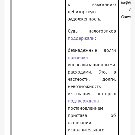
информ
к взысканию
— Арб
дебиторскую
Северо-
задолженность.
Суды налоговиков
поддержали
:
безнадежные долги
признают
внереализационными
расходами. Это, в
частности, долги,
невозможность
взыскания которых
подтверждена
постановлением
пристава об
окончании
исполнительного