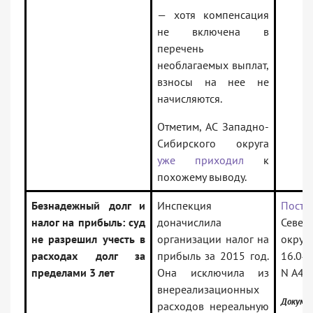
— хотя компенсация
не включена в
перечень
необлагаемых выплат,
взносы на нее не
начисляются.
Отметим, АС Западно-
Сибирского округа
уже приходил
к
похожему выводу.
Безнадежный долг и
Инспекция
Поста
налог на прибыль: суд
доначислила
Север
не разрешил учесть в
организации налог на
ок
расходах долг за
прибыль за 2015 год.
16.04
пределами 3 лет
Она исключила из
N А42
внереализационных
Докум
расходов нереальную