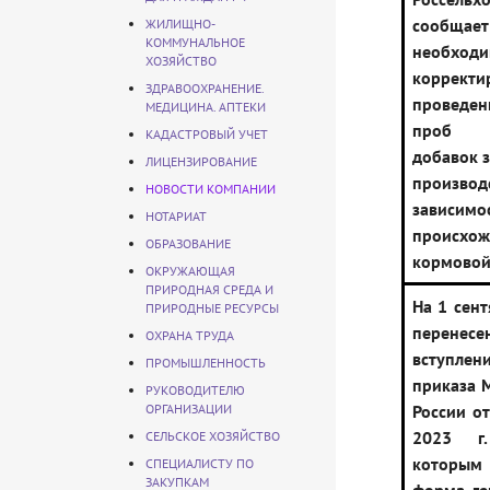
сооб
ЖИЛИЩНО-
КОММУНАЛЬНОЕ
необходи
ХОЗЯЙСТВО
корректи
ЗДРАВООХРАНЕНИЕ.
проведе
МЕДИЦИНА. АПТЕКИ
проб 
КАДАСТРОВЫЙ УЧЕТ
добавок 
ЛИЦЕНЗИРОВАНИЕ
произв
НОВОСТИ КОМПАНИИ
зависимо
НОТАРИАТ
происхож
ОБРАЗОВАНИЕ
кормовой
ОКРУЖАЮЩАЯ
ПРИРОДНАЯ СРЕДА И
На 1 сент
ПРИРОДНЫЕ РЕСУРСЫ
перене
ОХРАНА ТРУДА
вступле
ПРОМЫШЛЕННОСТЬ
приказа 
РУКОВОДИТЕЛЮ
ОРГАНИЗАЦИИ
России от
2023 г
СЕЛЬСКОЕ ХОЗЯЙСТВО
которым 
СПЕЦИАЛИСТУ ПО
ЗАКУПКАМ