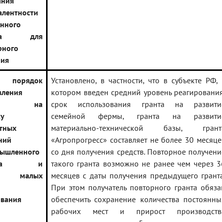
ания
алентности
енного
рата для
рного
ния
н порядок
Установлено, в частности, что в субъекте РФ, 
вления
котором введен средний уровень реагирования
идий на
срок использования гранта на развити
ку
семейной фермы, гранта на развити
тных
материально-технической базы, грант
ний
«Агропрогресс» составляет не более 30 месяце
мышленного
со дня получения средств. Повторное получени
лекса и
такого гранта возможно не ранее чем через 3
ие малых
месяцев с даты получения предыдущего гранта
При этом получатель повторного гранта обяза
ования
обеспечить сохранение количества постоянны
рабочих мест и прирост производств