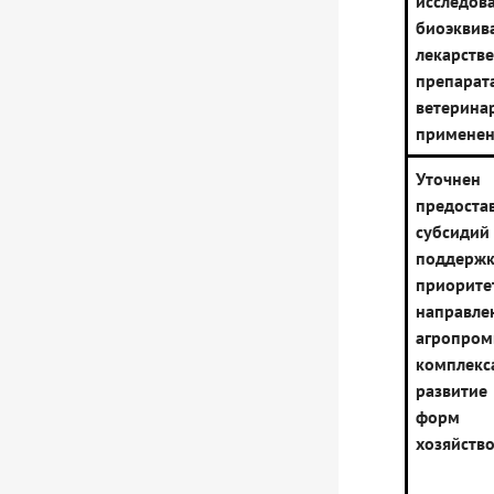
исследов
биоэквив
лекарств
препа
ветерина
примене
Уточне
предоста
субс
поддерж
приорите
направле
агропро
комп
развит
форм
хозяйств