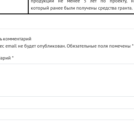
продукции не менее 5 лет по проекту, н
который ранее были получены средства гранта.
ь комментарий
ес email не будет опубликован.
Обязательные поля помечены
*
тарий
*