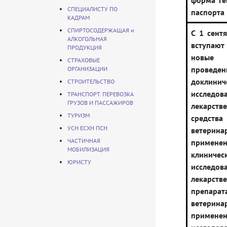
форма ге
СПЕЦИАЛИСТУ ПО
паспорта
КАДРАМ
СПИРТОСОДЕРЖАЩАЯ и
С 1 сентя
АЛКОГОЛЬНАЯ
вступа
ПРОДУКЦИЯ
новые
СТРАХОВЫЕ
проведен
ОРГАНИЗАЦИИ
доклинич
СТРОИТЕЛЬСТВО
исследов
ТРАНСПОРТ. ПЕРЕВОЗКА
ГРУЗОВ И ПАССАЖИРОВ
лекарств
ТУРИЗМ
средс
УСН ЕСХН ПСН
ветерина
ЧАСТИЧНАЯ
применен
МОБИЛИЗАЦИЯ
клиничес
ЮРИСТУ
исследов
лекарств
препа
ветерина
применен