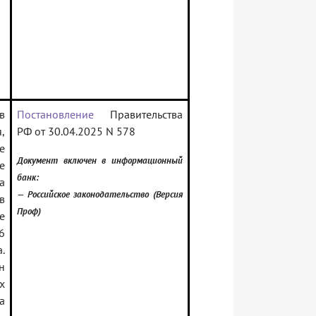
в
Постановление
Правительства
,
РФ от 30.04.2025 N 578
е
Документ включен в информационный
е
банк:
а
— Российское законодательство (Версия
в
Проф)
е
6
.
н
х
а