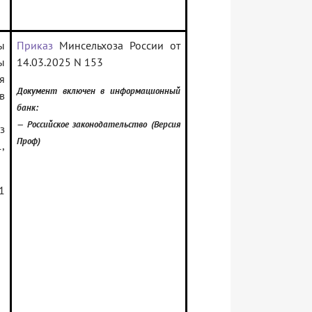
ы
Приказ
Минсельхоза России от
ы
14.03.2025 N 153
я
Документ включен в информационный
в
банк:
— Российское законодательство (Версия
з
Проф)
,
1