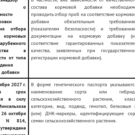
щает о
состава кормовой добавки необходим
мости
проводить отбор проб на соответствие кормово
ровки
добавки обязательным требования
ния отбора
(показателям безопасности) и требования
кормовых
документации на кормовую добавку (н
зарубежного
соответствие гарантированных показателе
одства в
качества, заявленных при государственно
сти от типа
регистрации кормовой добавки).
дения
 добавки
ября 2027 г.
В форме генетического паспорта указываютс
сен срок
наименование сорта или гибрид
ния в силу
сельскохозяйственного растения, класс
Минсельхоза
категория, вид, подвид, генотип, белковые 
 26 октября
(или) ДНК-маркеры, идентифицирующие сор
. N 814,
семян сельскохозяйственного растения.
утверждена