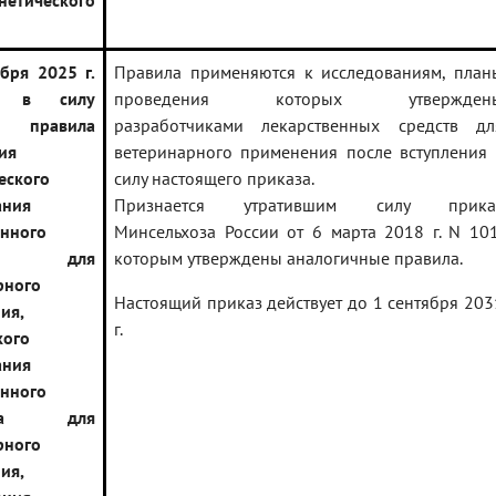
нетического
бря 2025 г.
Правила применяются к исследованиям, план
ют в силу
проведения которых утвержден
 правила
разработчиками лекарственных средств дл
ия
ветеринарного применения после вступления 
еского
силу настоящего приказа.
ания
Признается утратившим силу прика
енного
Минсельхоза России от 6 марта 2018 г. N 101
тва для
которым утверждены аналогичные правила.
рного
Настоящий приказ действует до 1 сентября 203
ия,
г.
кого
ания
енного
рата для
рного
ия,