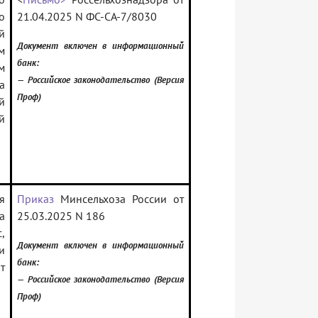
о
21.04.2025 N ФС-СА-7/8030
й
Документ включен в информационный
м
банк:
м
— Российское законодательство (Версия
а
Проф)
й
й
я
Приказ
Минсельхоза России от
а
25.03.2025 N 186
,
Документ включен в информационный
и
банк:
т
— Российское законодательство (Версия
Проф)