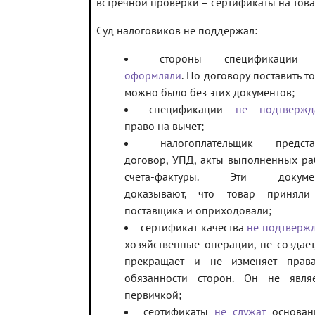
встречной проверки – сертификаты на това
Суд налоговиков не поддержал:
стороны спецификаци
оформляли
. По договору поставить т
можно было без этих документов;
спецификации
не подтвержд
право на вычет;
налогоплательщик предста
договор, УПД, акты выполненных ра
счета-фактуры. Эти докуме
доказывают, что товар приняли
поставщика и оприходовали;
сертификат качества
не подтверж
хозяйственные операции, не создает
прекращает и не изменяет прав
обязанности сторон. Он не являе
первичкой;
сертификаты
не служат
основан