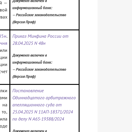
Документ включен в
ей —
информационный банк:
вой
— Российское законодательство
вах
(Версия Проф)
85н
.
Приказ Минфина России от
чня
28.04.2025 N 48н
или
Документ включен в
ции
информационный банк:
ции
— Российское законодательство
чет
(Версия Проф)
лки
Постановление
ами
Одиннадцатого арбитражного
 на
апелляционного суда от
 то,
25.04.2025 N 11АП-18371/2024
ила
по делу N А65-19388/2024
оде
Документ включен в