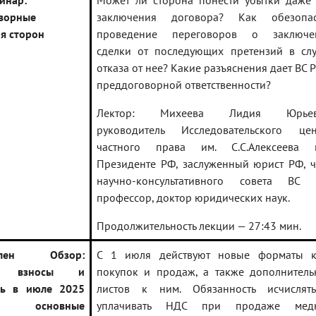
инар:
Может ли сторона понести убытки даже 
ворные
заключения договора? Как обезопас
я сторон
проведение переговоров о заключе
сделки от последующих претензий в слу
отказа от нее? Какие разъяснения дает ВС 
преддоговорной ответственности?
Лектор: Михеева Лидия Юрьев
руководитель Исследовательского цен
частного права им. С.С.Алексеева 
Президенте РФ, заслуженный юрист РФ, 
научно-консультативного совета ВС 
профессор, доктор юридических наук.
Продолжительность лекции — 27:43 мин.
овлен Обзор:
С 1 июля действуют новые форматы к
и, взносы и
покупок и продаж, а также дополнитель
ть в июле 2025
листов к ним. Обязанность исчислят
 основные
уплачивать НДС при продаже мед