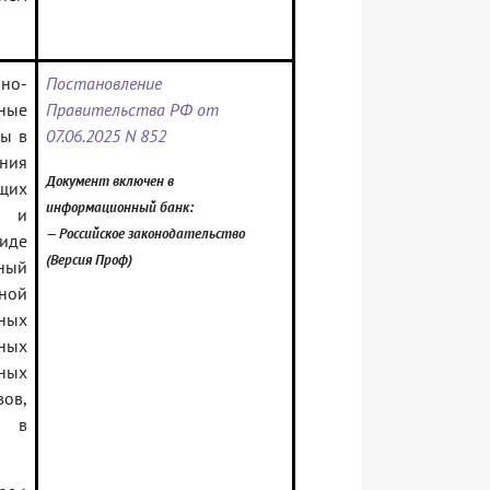
но-
Постановление
ные
Правительства РФ от
ны в
07.06.2025 N 852
ения
Документ включен в
щих
информационный банк:
й и
— Российское законодательство
виде
(Версия Проф)
нный
ной
ных
ных
чных
ов,
и в