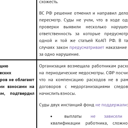
схожесть.
ВС РФ решение отменил и направил дело
пересмотр. Суды не учли, что в ходе о
проверки выявили несколько нарушен
ответственность за которые предусмотр
одной и той же статьей КоАП РФ. В та
случаях закон
предусматривает
наказание 
за одно нарушение.
ацию
Организация возмещала работникам расх
еских
на периодические медосмотры. СФР посчи
ров не облагают
что на компенсацию расходов не в рам
ми взносами на
договоров с медорганизациями следов
зм, подтвердил
начислить взносы.
Суды двух инстанций фонд
не поддержали
:
выплаты
не зависели
квалификации работника, сложнос