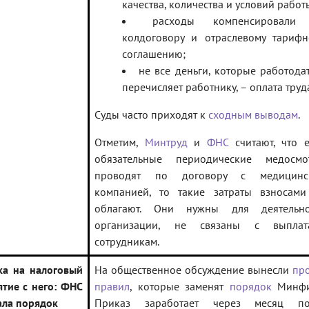
качества, количества и условий работ
расходы компенсировали
колдоговору и отраслевому тарифн
соглашению;
не все деньги, которые работода
перечисляет работнику, – оплата труд
Суды часто приходят к
сходным выводам
.
Отметим,
Минтруд
и
ФНС
считают, что е
обязательные периодические медосмо
проводят по договору с медицинс
компанией, то такие затраты взносами
облагают. Они нужны для деятельно
организации, не связаны с выплат
сотрудникам.
ка на налоговый
На общественное обсуждение вынесли
пр
ятие с него: ФНС
правил
, которые заменят
порядок
Минфи
ала порядок
Приказ заработает через месяц по