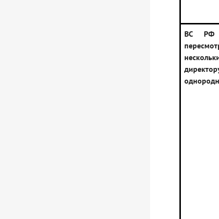
ВС РФ 
перес
нескол
директор
однородн