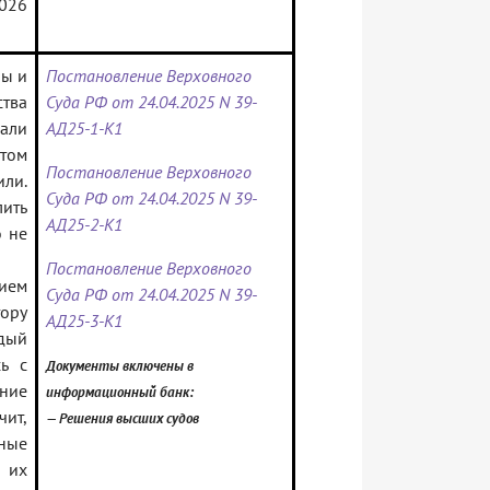
2026
ры и
Постановление Верховного
тва
Суда РФ от 24.04.2025 N 39-
али
АД25-1-К1
том
Постановление Верховного
или.
Суда РФ от 24.04.2025 N 39-
ить
АД25-2-К1
 не
Постановление Верховного
ием
Суда РФ от 24.04.2025 N 39-
ору
АД25-3-К1
дый
сь с
Документы включены в
ние
информационный банк:
ит,
— Решения высших судов
ные
 их