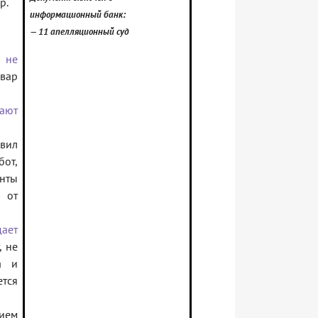
р.
информационный банк:
— 11 апелляционный суд
и
не
овар
ают
вил
бот,
нты
 от
дает
, не
а и
тся
ием