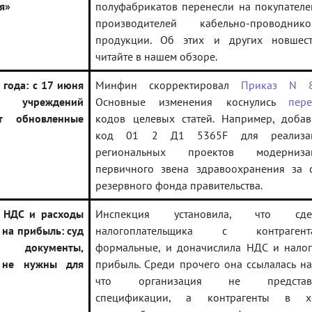
я»
полуфабрикатов перенесли на покупател
производителей кабельно-проводнико
продукции. Об этих и других новшест
читайте в нашем обзоре.
 года: с 17 июня
Минфин скорректировал
Приказ N 
чреждений
Основные изменения коснулись
пере
ют обновленные
кодов целевых статей. Например, добав
код 01 2 Д1 5365F для реализа
региональных проектов модерниза
первичного звена здравоохранения за с
резервного фонда правительства.
 НДС и расходы
Инспекция установила, что сде
 на прибыль: суд
налогоплательщика с контрагент
 документы,
формальные, и доначислила НДС и налог
 не нужны для
прибыль. Среди прочего она ссылалась на
что организация не представ
спецификации, а контрагенты в х