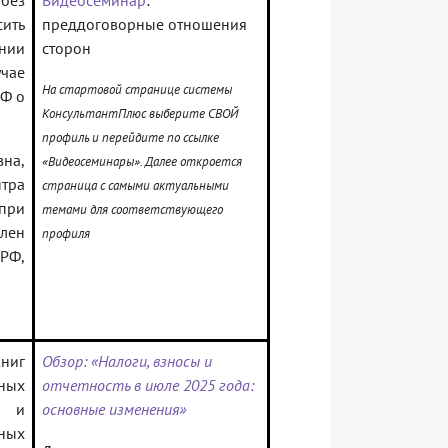
без
Видеосеминар
:
ить
преддоговорные отношения
нии
сторон
чае
На стартовой странице системы
РФ о
КонсультантПлюс выберите СВОЙ
профиль и перейдите по ссылке
на,
«Видеосеминары». Далее откроется
тра
страница с самыми актуальными
при
темами для соответствующего
член
профиля
РФ,
ниг
Обзор: «Налоги, взносы и
ных
отчетность в июле 2025 года:
ь и
основные изменения»
ных