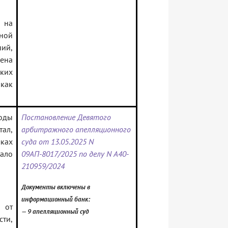
 на
дной
ий,
ена
ких
как
оды
Постановление Девятого
тал,
арбитражного апелляционного
ках
суда от 13.05.2025 N
ало
09АП-8017/2025 по делу N А40-
210959/2024
Документы включены в
информационный банк:
от
— 9 апелляционный суд
ти,