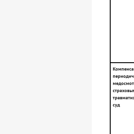
Компенс
периодич
медосмот
страховы
травмати
суд