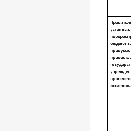
Правител
устано
перерасп
бюджетны
предус
предоста
государс
учрежде
провед
исследов