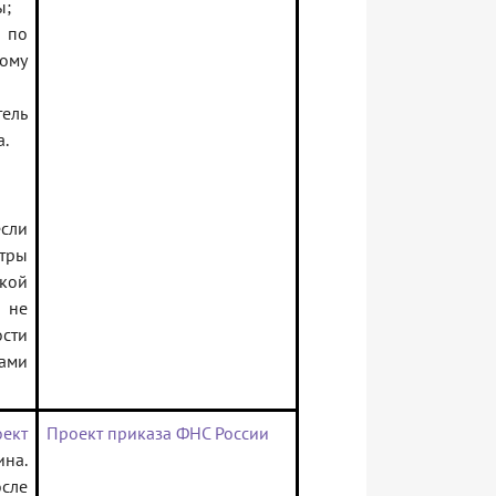
ы;
 по
ому
тель
а.
сли
тры
кой
 не
сти
ами
оект
Проект приказа ФНС России
на.
сле