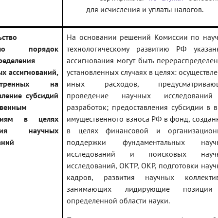
для исчисления и уплаты налогов.
ьство
На основании решений Комиссии по науч
вило порядок
технологическому развитию РФ указан
ределения
ассигнования могут быть перераспределе
х ассигнований,
установленных случаях в целях: осуществл
мотренных на
иных расходов, предусматриваю
вление субсидий
проведение научных исследовани
твенным
разработок; предоставления субсидии в 
ниям в целях
имущественного взноса РФ в фонд, созда
ения научных
в целях финансовой и организацион
аний
поддержки фундаментальных науч
исследований и поисковых науч
исследований, ОКТР, ОКР, подготовки нау
кадров, развития научных коллектив
занимающих лидирующие позици
определенной области науки.