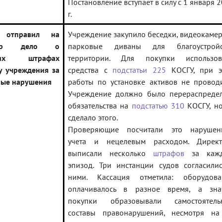
Постановление вступает в силу с 1 января 
г.
отправил на
Учреждение закупило беседки, видеокаме
мотр дело о
парковые диваны для благоустройс
ьких штрафах
территории. Для покупки использов
у учреждения за
средства с
подстатьи 225
КОСГУ, при э
ые нарушения
работы по установке активов не провод
Учреждение должно было перераспредел
обязательства на
подстатью 310
КОСГУ, но
сделало этого.
Проверяющие посчитали это нарушен
учета и нецелевым расходом. Директ
выписали несколько
штрафов
за каж
эпизод. Три инстанции судов согласили
ними. Кассация отметила: оборудова
оплачивалось в разное время, а знач
покупки образовывали самостоятель
составы правонарушений, несмотря на