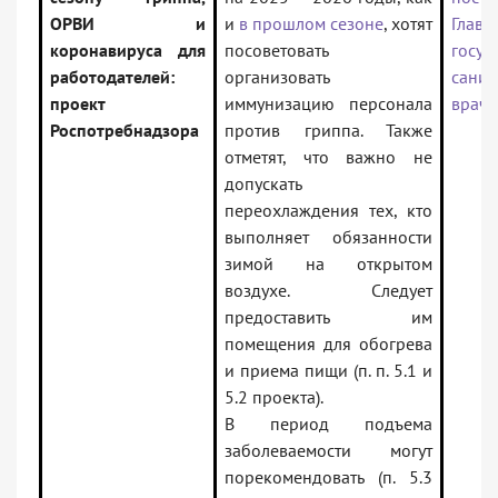
ОРВИ и
и
в прошлом сезоне
, хотят
Главн
коронавируса для
посоветовать
госуд
работодателей:
организовать
санит
проект
иммунизацию персонала
врача
Роспотребнадзора
против гриппа. Также
отметят, что важно не
допускать
переохлаждения тех, кто
выполняет обязанности
зимой на открытом
воздухе. Следует
предоставить им
помещения для обогрева
и приема пищи (п. п. 5.1 и
5.2 проекта).
В период подъема
заболеваемости могут
порекомендовать (п. 5.3