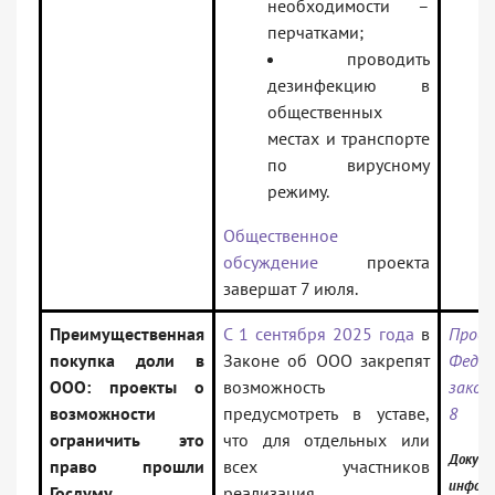
необходимости –
перчатками;
проводить
дезинфекцию в
общественных
местах и транспорте
по вирусному
режиму.
Общественное
обсуждение
проекта
завершат 7 июля.
Преимущественная
С 1 сентября 2025 года
в
Прое
покупка доли в
Законе об ООО закрепят
Федер
ООО: проекты о
возможность
закон
возможности
предусмотреть в уставе,
8
ограничить это
что для отдельных или
Докуме
право прошли
всех участников
инфор
Госдуму
реализация