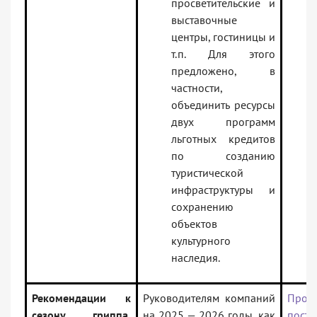
просветительские и
выставочные
центры, гостиницы и
т.п. Для этого
предложено, в
частности,
объединить ресурсы
двух программ
льготных кредитов
по созданию
туристической
инфраструктуры и
сохранению
объектов
культурного
наследия.
Рекомендации к
Руководителям компаний
Прое
сезону гриппа,
на 2025 — 2026 годы, как
поста