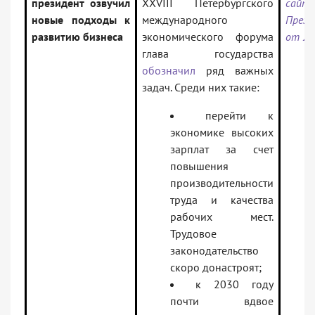
президент озвучил
XXVIII Петербургского
сайт
новые подходы к
международного
През
развитию бизнеса
экономического форума
от 20
глава государства
обозначил
ряд важных
задач. Среди них такие:
перейти к
экономике высоких
зарплат за счет
повышения
производительности
труда и качества
рабочих мест.
Трудовое
законодательство
скоро донастроят;
к 2030 году
почти вдвое