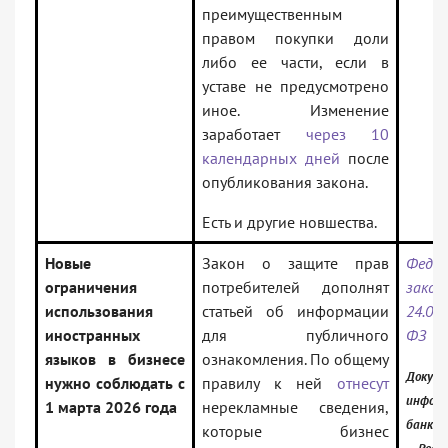
преимущественным
правом покупки доли
либо ее части, если в
уставе не предусмотрено
иное. Изменение
заработает
через 10
календарных дней
после
опубликования закона.
Есть и другие новшества.
Новые
Закон о защите прав
Федер
ограничения
потребителей дополнят
за
использования
статьей об информации
24.06
иностранных
для публичного
ФЗ
языков в бизнесе
ознакомления. По общему
Докуме
нужно соблюдать с
правилу к ней
отнесут
инфор
1 марта 2026 года
нерекламные сведения,
банк:
которые бизнес