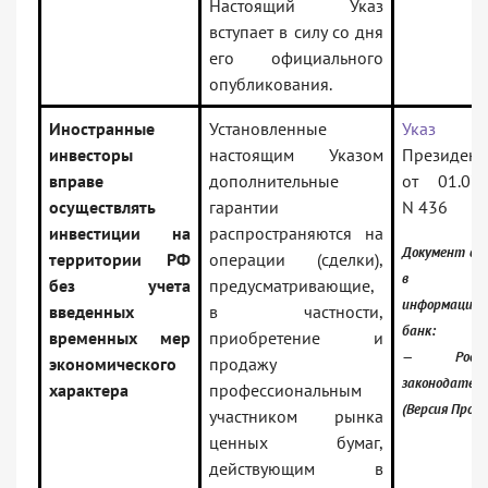
Настоящий Указ
вступает в силу со дня
его официального
опубликования.
Иностранные
Установленные
Указ
инвесторы
настоящим Указом
Президент
вправе
дополнительные
от 01.07.
осуществлять
гарантии
N 436
инвестиции на
распространяются на
Документ вк
территории РФ
операции (сделки),
в
без учета
предусматривающие,
информацио
введенных
в частности,
банк:
временных мер
приобретение и
— Россий
экономического
продажу
законодател
характера
профессиональным
(Версия Проф)
участником рынка
ценных бумаг,
действующим в