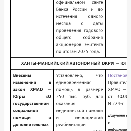
официальном сайте
Банка России и до
истечения одного
месяца с даты
проведения годового
общего собрания
акционеров эмитента
по итогам 2025 года.
ХАНТЫ-МАНСИЙСКИЙ АВТОНОМНЫЙ ОКРУГ — ЮГР
Внесены
Установлено, что
Постановл
изменения в
единовременная
Правитель
закон ХМАО —
помощь в размере
ХМАО — 
Югры «О
250 тыс. руб. для
от 30.06.
государственной
оказания
N 224-п
социальной
медицинской помощи
Документ вк
помощи и
и мероприятий
в
дополнительных
реабилитации
информацио