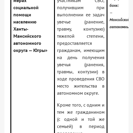
мерах
участникам СВО,
банк:
социальной
получившим при
— Хан
помощи
выполнении ее задач
Мансийский
населению
увечье (ранение,
автономный 
Ханты-
травму, контузию)
Мансийского
тяжелой степени,
автономного
предоставляется
округа — Югры»
гражданам, имеющим
на день получения
увечья (ранения,
травмы, контузии) в
ходе проведения СВО
место жительства в
автономном округе.
Кроме того, с одним и
тем же гражданином
(с одной и той же
семьей) в период