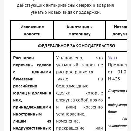
действующих антикризисных мерах и вовремя
узнать о новых видах поддержки.
Изложение
Аннотация к
Назван
новости
материалу
докумен
ФЕДЕРАЛЬНОЕ ЗАКОНОДАТЕЛЬСТВО
Расширен
Установлено, что
Указ
перечень сделок
указанный запрет не
Президент
с ценными
распространяется
от 01.07.
бумагами
также на
N 435
российских
безвозмездные
Документ вк
юрлиц и долями в
сделки, которые
в
них,
влекут за собой прямо
информацио
принадлежащими
и (или) косвенно
банк:
иностранным
установление,
— Россий
лицам из
изменение,
законодател
недружественных
прекращение или