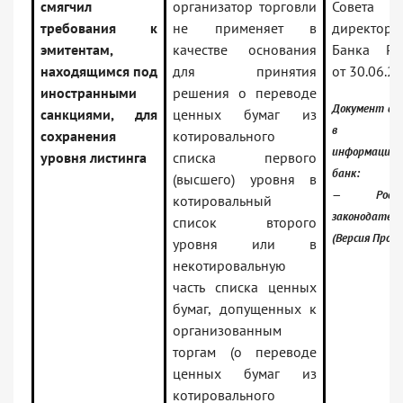
смягчил
организатор торговли
Совета
требования к
не применяет в
директоро
эмитентам,
качестве основания
Банка Ро
находящимся под
для принятия
от 30.06.2
иностранными
решения о переводе
Документ вк
санкциями, для
ценных бумаг из
в
сохранения
котировального
информацио
уровня листинга
списка первого
банк:
(высшего) уровня в
— Россий
котировальный
законодател
список второго
(Версия Проф)
уровня или в
некотировальную
часть списка ценных
бумаг, допущенных к
организованным
торгам (о переводе
ценных бумаг из
котировального