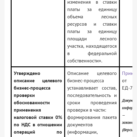
изменения в ставки
платы за единицу
объема лесных
ресурсов и ставки
платы за единицу
площади лесного
участка, находящегося
в федеральной
собственности».
Утверждено
Описание целевого
Прика
описание целевого
бизнес-процесса
от 21
бизнес-процесса
устанавливает состав,
ЕД-7-
проверки
последовательность и
Докуме
обоснованности
сроки проведения
информа
применения
проверки в части:
— Ро
налоговой ставки 0%
формирования пакета
законод
по НДС в отношении
документов
(Версия 
операций по
(информации,