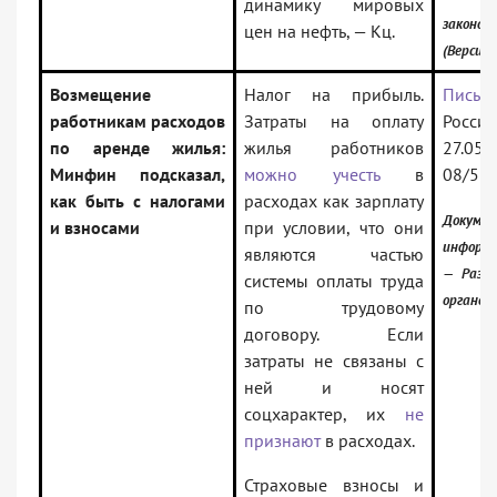
динамику мировых
законод
цен на нефть, — Кц.
(Версия 
Возмещение
Налог на прибыль.
Письм
работникам расходов
Затраты на оплату
Рос
по аренде жилья:
жилья работников
27.05.
Минфин подсказал,
можно учесть
в
08/51
как быть с налогами
расходах как зарплату
Докуме
и взносами
при условии, что они
информа
являются частью
— Разъя
системы оплаты труда
органов
по трудовому
договору. Если
затраты не связаны с
ней и носят
соцхарактер, их
не
признают
в расходах.
Страховые взносы и