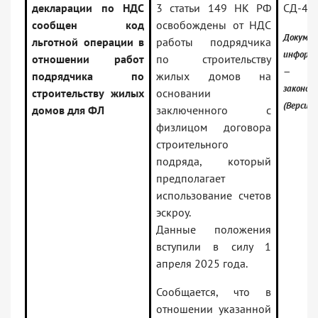
декларации по НДС
3 статьи 149 НК РФ
СД-4-
сообщен код
освобождены от НДС
Докуме
льготной операции в
работы подрядчика
информа
отношении работ
по строительству
— Ро
подрядчика по
жилых домов на
законод
строительству жилых
основании
(Версия 
домов для ФЛ
заключенного с
физлицом договора
строительного
подряда, который
предполагает
использование счетов
эскроу.
Данные положения
вступили в силу 1
апреля 2025 года.
Сообщается, что в
отношении указанной