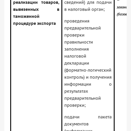
— Ро
реализации товаров,
сведений) для подачи
законод
вывезенных в
в налоговый орган;
(базовая
таможенной
проведения
процедуре экспорта
предварительной
проверки
правильности
заполнения
налоговой
декларации
(форматно-логический
контроль) и получения
информации о
результатах
предварительной
проверки;
подачи пакета
документов
(информации,