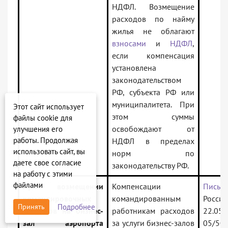
НДФЛ. Возмещение
расходов по найму
жилья не облагают
взносами
и
НДФЛ
,
если компенсация
установлена
законодательством
РФ, субъекта РФ или
муниципалитета. При
Этот сайт использует
этом суммы
файлы cookie для
освобождают от
улучшения его
работы. Продолжая
НДФЛ в пределах
использовать сайт, вы
норм по
даете свое согласие
законодательству РФ.
на работу с этими
файлами
При возмещении
Компенсации
Письм
командировочных
командированным
Рос
Подробнее
Принять
расходов на бизнес-
работникам расходов
22.05.
зал аэропорта
за услуги бизнес-залов
05/50