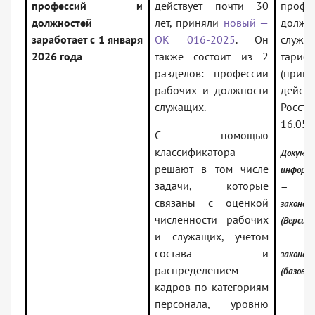
профессий и
действует почти 30
профес
должностей
лет, приняли
новый —
должн
заработает с 1 января
ОК 016-2025
. Он
слу
2026 года
также состоит из 2
тариф
разделов: профессии
(приня
рабочих и должности
дейст
служащих.
Росст
16.05.
С помощью
классификатора
Докуме
решают в том числе
информа
задачи, которые
— Ро
связаны с оценкой
законод
численности рабочих
(Версия 
и служащих, учетом
— Ро
состава и
законод
распределением
(базовая
кадров по категориям
персонала, уровню