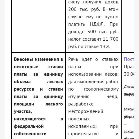
счету получил доход
200 тыс. руб. В этом
случае ему не нужно
платить НДФЛ. При
доходе 300 тыс. руб.
налог составит 11 700
руб. по ставке 13%.
Внесены изменения в
Речь идет о ставках
Поста
некоторые ставки
платы при
Правит
платы за единицу
использовании лесов:
30.06.
объема лесных
для выполнения работ
Докуме
ресурсов и ставки
по геологическому
информа
платы за единицу
изучению недр,
— Ро
площади лесного
разработке
законод
участка,
месторождений
(Версия 
находящегося в
полезных
— Ро
федеральной
ископаемых; при
законод
собственности
строительстве и
(базовая