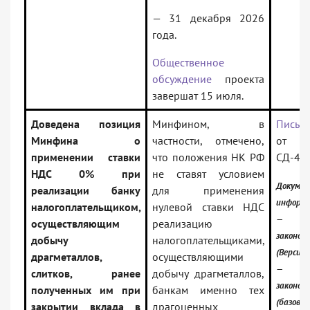
— 31 декабря 2026
года.
Общественное
обсуждение
проекта
завершат 15 июля.
Доведена позиция
Минфином, в
Письм
Минфина о
частности, отмечено,
от 19
применении ставки
что положения НК РФ
СД-4-
НДС 0% при
не ставят условием
Докуме
реализации банку
для применения
информа
налогоплательщиком,
нулевой ставки НДС
— Ро
осуществляющим
реализацию
законод
добычу
налогоплательщиками,
(Версия 
драгметаллов,
осуществляющими
— Ро
слитков, ранее
добычу драгметаллов,
законод
полученных им при
банкам именно тех
(базовая
закрытии вклада в
драгоценных