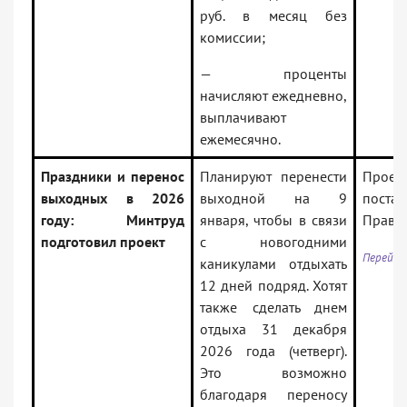
руб. в месяц без
комиссии;
— проценты
начисляют ежедневно,
выплачивают
ежемесячно.
Праздники и перенос
Планируют перенести
Проек
выходных в 2026
выходной на 9
поста
году: Минтруд
января, чтобы в связи
Правит
подготовил проект
с новогодними
Перейти
каникулами отдыхать
12 дней подряд. Хотят
также сделать днем
отдыха 31 декабря
2026 года (четверг).
Это возможно
благодаря переносу