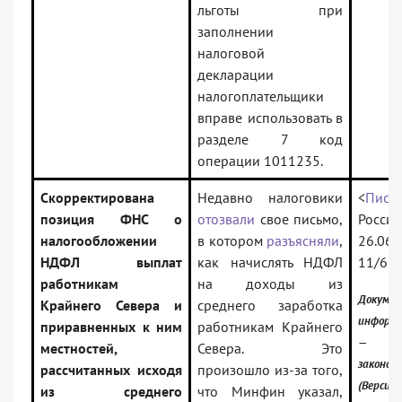
льготы при
заполнении
налоговой
декларации
налогоплательщики
вправе использовать в
разделе 7 код
операции 1011235.
Скорректирована
Недавно налоговики
<
Пись
позиция ФНС о
отозвали
свое письмо,
Рос
налогообложении
в котором
разъясняли
,
26.06.
НДФЛ выплат
как начислять НДФЛ
11/61
работникам
на доходы из
Докуме
Крайнего Севера и
среднего заработка
информа
приравненных к ним
работникам Крайнего
— Ро
местностей,
Севера. Это
законод
рассчитанных исходя
произошло из-за того,
(Версия 
из среднего
что Минфин указал,