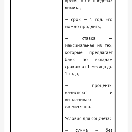
время, но в пределах
лимита;
— срок — 1 год. Его
можно продлить;
— ставка —
максимальная из тех,
которые предлагает
банк по вкладам
сроком от 1 месяца до
1 года;
— проценты
начисляют и
выплачивают
ежемесячно.
Условия для соцсчета:
— сумма — без