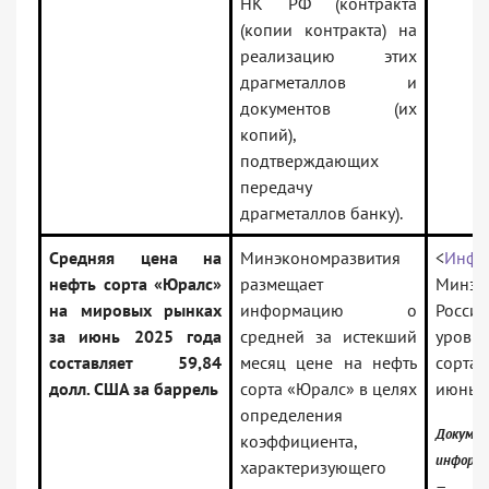
НК РФ (контракта
(копии контракта) на
реализацию этих
драгметаллов и
документов (их
копий),
подтверждающих
передачу
драгметаллов банку).
Средняя цена на
Минэкономразвития
<
Инфо
нефть сорта «Юралс»
размещает
Минэк
на мировых рынках
информацию о
Росси
за июнь 2025 года
средней за истекший
уровн
составляет 59,84
месяц цене на нефть
сорта
долл. США за баррель
сорта «Юралс» в целях
июнь 2
определения
Докуме
коэффициента,
информа
характеризующего
— Ро