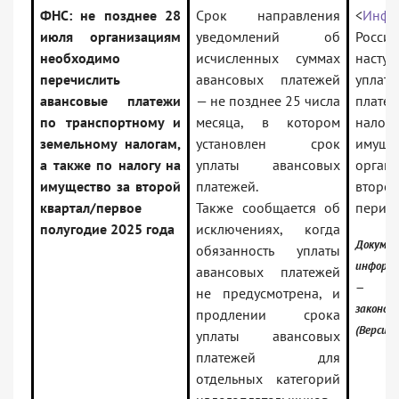
ФНС: не позднее 28
Срок направления
<
Инфо
июля организациям
уведомлений об
Росс
необходимо
исчисленных суммах
наст
перечислить
авансовых платежей
уплат
авансовые платежи
— не позднее 25 числа
пла
по транспортному и
месяца, в котором
нал
земельному налогам,
установлен срок
имуще
а также по налогу на
уплаты авансовых
орга
имущество за второй
платежей.
второ
квартал/первое
Также сообщается об
перио
полугодие 2025 года
исключениях, когда
Докуме
обязанность уплаты
информа
авансовых платежей
— Ро
не предусмотрена, и
законод
продлении срока
(Версия 
уплаты авансовых
платежей для
отдельных категорий