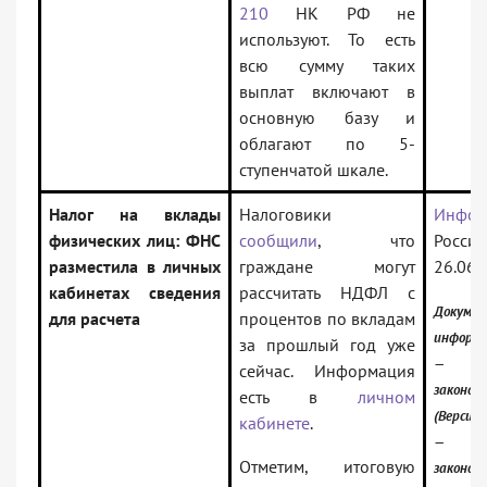
210
НК РФ не
используют. То есть
всю сумму таких
выплат включают в
основную базу и
облагают по 5-
ступенчатой шкале.
Налог на вклады
Налоговики
Инфор
физических лиц: ФНС
сообщили
, что
Рос
разместила в личных
граждане могут
26.06.
кабинетах сведения
рассчитать НДФЛ с
Докуме
для расчета
процентов по вкладам
информа
за прошлый год уже
— Ро
сейчас. Информация
законод
есть в
личном
(Версия 
кабинете
.
— Ро
Отметим, итоговую
законод