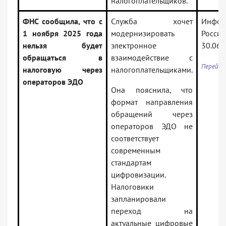
налогоплательщиков.
ФНС сообщила, что с
Служба хочет
Инфо
1 ноября 2025 года
модернизировать
Рос
нельзя будет
электронное
30.06.
обращаться в
взаимодействие с
Перейти
налоговую через
налогоплательщиками.
операторов ЭДО
Она пояснила, что
формат направления
обращений через
операторов ЭДО не
соответствует
современным
стандартам
цифровизации.
Налоговики
запланировали
переход на
актуальные цифровые