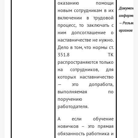
оказанию помощи
Документ
новым сотрудникам в их
информаци
включении в трудовой
— Разъясн
процесс, то заключать с
органов в
ним допсоглашение о
наставничестве не нужно.
Дело в том, что нормы ст.
351.8 ТК
распространяются только
на сотрудников, для
которых наставничество
— это допработа,
выполняемая по
поручению
работодателя.
А если обучение
новичков – это прямая
обязанность работника и