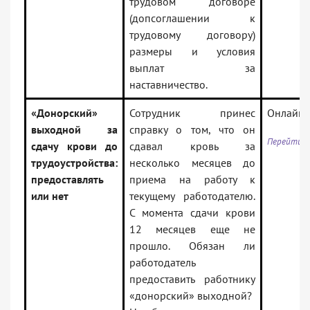
трудовом договоре
(допсоглашении к
трудовому договору)
размеры и условия
выплат за
наставничество.
«Донорский»
Сотрудник принес
Онлайни
выходной за
справку о том, что он
Перейти к
сдачу крови до
сдавал кровь за
трудоустройства:
несколько месяцев до
предоставлять
приема на работу к
или нет
текущему работодателю.
С момента сдачи крови
12 месяцев еще не
прошло. Обязан ли
работодатель
предоставить работнику
«донорский» выходной?