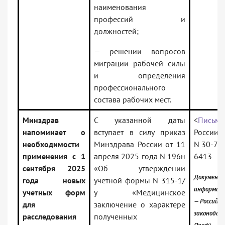
наименования
профессий и
должностей;
— решении вопросов
миграции рабочей силы
и определения
профессионального
состава рабочих мест.
Минздрав
С указанной даты
<
Письмо
напоминает о
вступает в силу приказ
России о
необходимости
Минздрава России от 11
N 30-7/
применения с 1
апреля 2025 года N 196н
6413
сентября 2025
«Об утверждении
Документ 
года новых
учетной формы N 315-1/
информаци
учетных форм
у «Медицинское
— Российск
для
заключение о характере
законодат
расследования
полученных