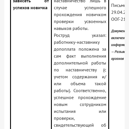
зависеть от
наставничество лишь в
Письмо 
успехов новичка
случае успешного
29.04.2
прохождения новичком
ООГ-218
проверки усвоенных
навыков работы.
Документ
Роструд указал:
включены 
работнику-наставнику
информаци
допоплата положена за
— Разъясн
сам факт выполнения
органов в
дополнительной работы
по наставничеству (с
учетом содержания и/
или объема такой
работы). Соответственно,
успешное прохождение
новым сотрудником
испытания или
проверки,
свидетельствующей об