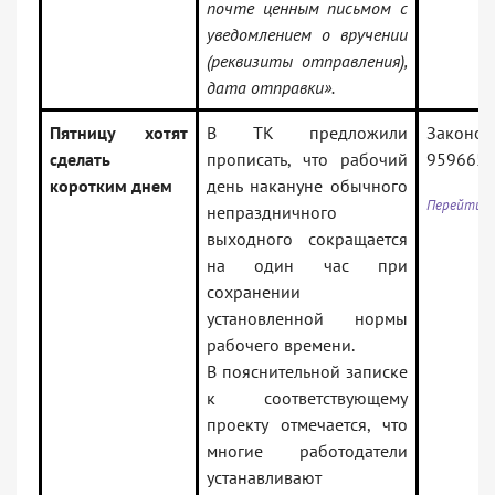
почте ценным письмом с
уведомлением о вручении
(реквизиты отправления),
дата отправки».
Пятницу хотят
В ТК предложили
Законоп
сделать
прописать, что рабочий
959665-
коротким днем
день накануне обычного
Перейти к
непраздничного
выходного сокращается
на один час при
сохранении
установленной нормы
рабочего времени.
В пояснительной записке
к соответствующему
проекту отмечается, что
многие работодатели
устанавливают