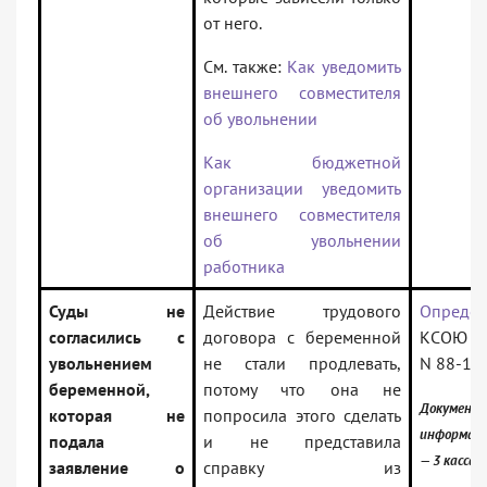
от него.
См. также:
Как уведомить
внешнего совместителя
об увольнении
Как бюджетной
организации уведомить
внешнего совместителя
об увольнении
работника
Суды не
Действие трудового
Определ
согласились с
договора с беременной
КСОЮ от
увольнением
не стали продлевать,
N 88-10
беременной,
потому что она не
Документ 
которая не
попросила этого сделать
информаци
подала
и не представила
— 3 касса
заявление о
справку из