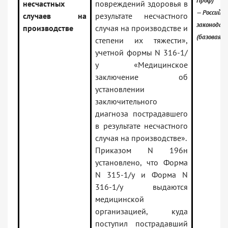
Проф)
несчастных
повреждений здоровья в
— Российск
случаев на
результате несчастного
законодат
производстве
случая на производстве и
(базовая в
степени их тяжести»,
учетной формы N 316-1/
у «Медицинское
заключение об
установлении
заключительного
диагноза пострадавшего
в результате несчастного
случая на производстве».
Приказом N 196н
установлено, что Форма
N 315-1/у и Форма N
316-1/у выдаются
медицинской
организацией, куда
поступил пострадавший