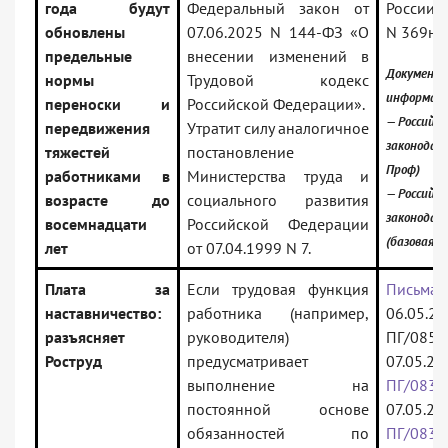
года будут
Федеральный закон от
России о
обновлены
07.06.2025 N 144-ФЗ «О
N 369н
предельные
внесении изменений в
Документ 
нормы
Трудовой кодекс
информаци
переноски и
Российской Федерации».
— Российск
передвижения
Утратит силу аналогичное
законодат
тяжестей
постановление
Проф)
работниками в
Министерства труда и
— Российск
возрасте до
социального развития
законодат
восемнадцати
Российской Федерации
(базовая в
лет
от 07.04.1999 N 7.
Плата за
Если трудовая функция
Письма
наставничество:
работника (например,
06.05.2
разъясняет
руководителя)
ПГ/08519
Роструд
предусматривает
07.05.2
выполнение на
ПГ/0838
постоянной основе
07.05.20
обязанностей по
ПГ/0838