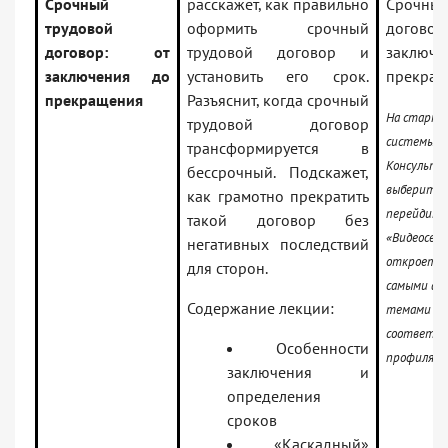
Срочный
расскажет, как правильно
Срочный
трудовой
оформить срочный
договор:
договор: от
трудовой договор и
заключе
заключения до
установить его срок.
прекращ
прекращения
Разъяснит, когда срочный
На старто
трудовой договор
системы
трансформируется в
Консульт
бессрочный. Подскажет,
выберите 
как грамотно прекратить
перейдите 
такой договор без
«Видеосеми
негативных последствий
откроется
для сторон.
самыми ак
Содержание лекции:
темами дл
соответс
Особенности
профиля
заключения и
определения
сроков
«Каскадный»