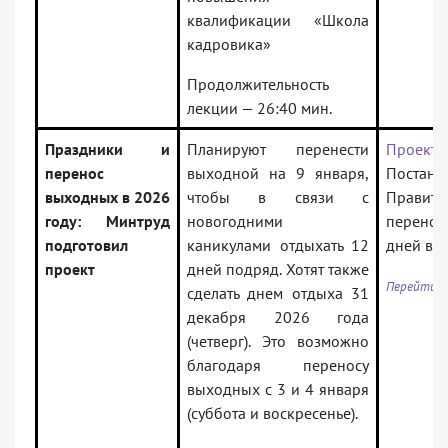
квалификации «Школа
кадровика»
Продолжительность
лекции — 26:40 мин.
Праздники и
Планируют перенести
Проект
перенос
выходной на 9 января,
Постано
выходных в 2026
чтобы в связи с
Правите
году: Минтруд
новогодними
перенос
подготовил
каникулами отдыхать 12
дней в 2
проект
дней подряд. Хотят также
Перейти к
сделать днем отдыха 31
декабря 2026 года
(четверг). Это возможно
благодаря переносу
выходных с 3 и 4 января
(суббота и воскресенье).