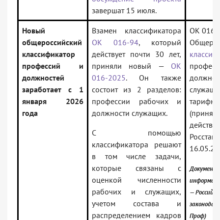
завершат 15 июля.
Новый
Взамен классификатора
ОК 016-
общероссийский
ОК 016-94
, который
Общерос
классификатор
действует почти 30 лет,
классиф
профессий и
приняли новый —
ОК
професс
должностей
016-2025
. Он также
должнос
заработает с 1
состоит из 2 разделов:
служащи
января 2026
профессии рабочих и
тарифны
года
должности служащих.
(принят 
действи
С помощью
Росстанд
классификатора решают
16.05.20
в том числе задачи,
которые связаны с
Документ 
оценкой численности
информаци
рабочих и служащих,
— Российск
учетом состава и
законодат
распределением кадров
Проф)