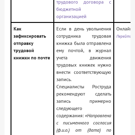
трудового договора с
бюджетной
организацией
Как
Если в день увольнения
Онлайни
зафиксировать
сотрудника трудовая
Перейти к
отправку
книжка была отправлена
трудовой
ему почтой, в журнал
книжки по почте
учета движения
трудовых книжек нужно
внести соответствующую
запись.
Специалисты Роструда
рекомендуют сделать
запись примерно
следующего
содержания:
«Направлена
с письменного согласия
(ф.и.о.) от (дата) по