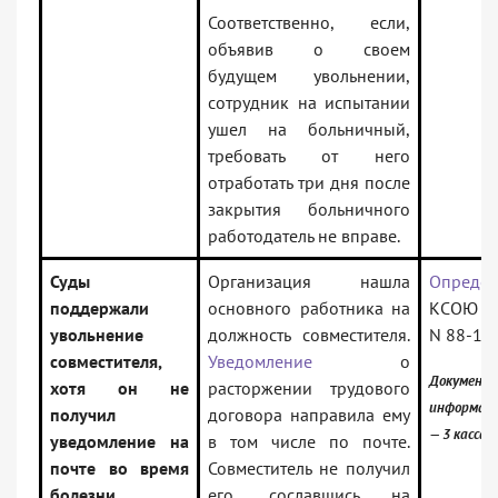
Соответственно, если,
объявив о своем
будущем увольнении,
сотрудник на испытании
ушел на больничный,
требовать от него
отработать три дня после
закрытия больничного
работодатель не вправе.
Суды
Организация нашла
Определ
поддержали
основного работника на
КСОЮ от
увольнение
должность совместителя.
N 88-10
совместителя,
Уведомление
о
Документ 
хотя он не
расторжении трудового
информаци
получил
договора направила ему
— 3 касса
уведомление на
в том числе по почте.
почте во время
Совместитель не получил
болезни
его, сославшись на