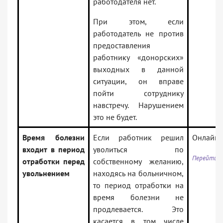
работодателя нет.
При этом, если
работодатель не против
предоставления
работнику «донорских»
выходных в данной
ситуации, он вправе
пойти сотруднику
навстречу. Нарушением
это не будет.
Время болезни
Если работник решил
Онлайни
входит в период
уволиться по
Перейти к
отработки перед
собственному желанию,
увольнением
находясь на больничном,
то период отработки на
время болезни не
продлевается. Это
касается в том числе