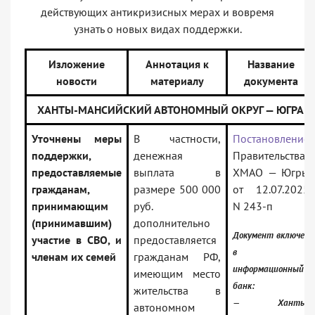
действующих антикризисных мерах и вовремя
узнать о новых видах поддержки.
Изложение
Аннотация к
Название
новости
материалу
документа
ХАНТЫ-МАНСИЙСКИЙ АВТОНОМНЫЙ ОКРУГ — ЮГРА
Уточнены меры
В частности,
Постановление
поддержки,
денежная
Правительства
предоставляемые
выплата в
ХМАО — Югры
гражданам,
размере 500 000
от 12.07.2025
принимающим
руб.
N 243-п
(принимавшим)
дополнительно
Документ включен
участие в СВО, и
предоставляется
в
членам их семей
гражданам РФ,
информационный
имеющим место
банк:
жительства в
— Ханты-
автономном