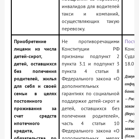
инвалидов для водителей
такси и компаний,
осуществляющих такую
перевозку.
Приобретение
Не противоречащими
Поста
лицами из числа
Конституции РФ
Конст
детей-сирот,
признаны подпункт 2
Суда 
детей, оставшихся
пункта 3.1 и подпункт 3
18.07.
без попечения
пункта 4 статьи 8
Докумен
родителей, жилья
Федерального закона «О
информ
для себя и своей
дополнительных
банки:
семьи в целях
гарантиях по социальной
— Росси
постоянного
поддержке детей-сирот и
законо
проживания за
детей, оставшихся без
(Версия
счет средств
попечения родителей»,
— Росси
ипотечного
часть 4 статьи 10
законо
кредита,
Федерального закона «О
(базовая
обязательства по
дополнительных мерах