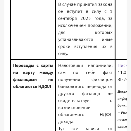
В случае принятия закона
он вступит в силу с 1
сентября 2025 года, за
исключением положений,
для которых
устанавливаются иные
сроки вступления их в
силу.
Переводы с карты
Налоговики напомнили:
Письм
на карту между
сам по себе факт
11.03
физлицами не
получения физлицом
ЗГ-2-
облагаются НДФЛ
банковского перевода от
Докумен
другого физлица не
информ
свидетельствует о
банк:
возникновении
— Разъ
облагаемого НДФЛ
письма 
дохода.
власти
Тут все зависит от