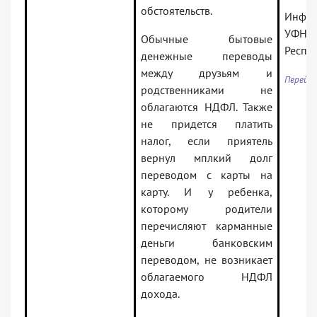
обстоятельств.
Инфо
УФНС 
Обычные бытовые
Респу
денежные переводы
между друзьям и
Перейти
родственниками не
облагаются НДФЛ. Также
не придется платить
налог, если приятель
вернул мплкий долг
переводом с карты на
карту. И у ребенка,
которому родители
перечисляют карманные
деньги банковским
переводом, не возникает
облагаемого НДФЛ
дохода.