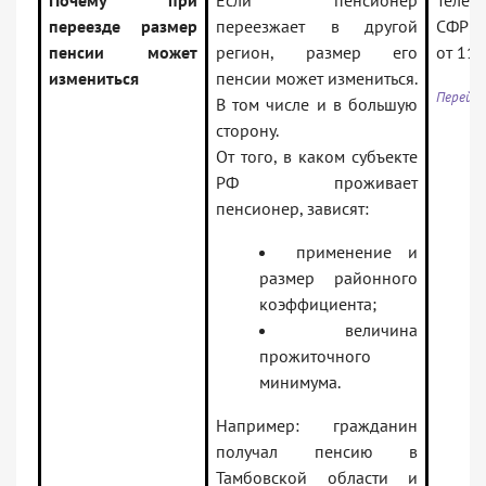
Почему при
Если пенсионер
Телег
переезде размер
переезжает в другой
СФР (
пенсии может
регион, размер его
от 11.
измениться
пенсии может измениться.
Перейти
В том числе и в большую
сторону.
От того, в каком субъекте
РФ проживает
пенсионер, зависят:
применение и
размер районного
коэффициента;
величина
прожиточного
минимума.
Например: гражданин
получал пенсию в
Тамбовской области и