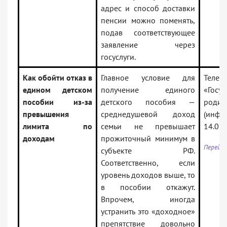
адрес и способ доставки
пенсии можно поменять,
подав соответствующее
заявление через
госуслуги.
Как обойти отказ в
Главное условие для
Телег
едином детском
получение единого
«Госус
пособии из-за
детского пособия —
родит
превышения
среднедушевой доход
(инфо
лимита по
семьи не превышает
14.07.
доходам
прожиточный минимум в
Перейти
субъекте РФ.
Соответственно, если
уровень доходов выше, то
в пособии откажут.
Впрочем, иногда
устранить это «доходное»
препятствие довольно