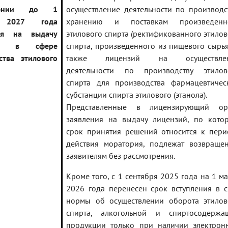
влении до 1
осуществление деятельности по производст
 2027 года
хранению и поставкам произведенн
ия на выдачу
этилового спирта (ректификованного этилов
ий в сфере
спирта, произведенного из пищевого сырья)
ства этилового
также лицензий на осуществле
деятельности по производству этилов
спирта для производства фармацевтичес
субстанции спирта этилового (этанола).
Представленные в лицензирующий ор
заявления на выдачу лицензий, по кото
срок принятия решений относится к пери
действия моратория, подлежат возвраще
заявителям без рассмотрения.
Кроме того, с 1 сентября 2025 года на 1 м
2026 года перенесен срок вступления в с
нормы об осуществлении оборота этилов
спирта, алкогольной и спиртосодержа
продукции только при наличии электрон