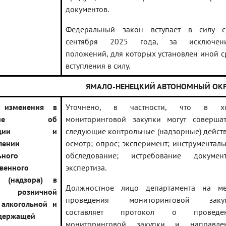
документов.
Федеральный закон вступает в силу 
сентября 2025 года, за исключен
положений, для которых установлен иной с
вступления в силу.
ЯМАЛО-НЕНЕЦКИЙ АВТОНОМНЫЙ ОКР
 изменения в
Уточнено, в частности, что в х
жение об
мониторинговой закупки могут совершат
изации и
следующие контрольные (надзорные) действ
лении
осмотр; опрос; эксперимент; инструменталь
ьного
обследование; истребование документ
твенного
экспертиза.
я (надзора) в
Должностное лицо департамента на ме
и розничной
проведения мониторинговой заку
алкогольной и
составляет протокол о проведе
держащей
мониторинговой закупки и направле