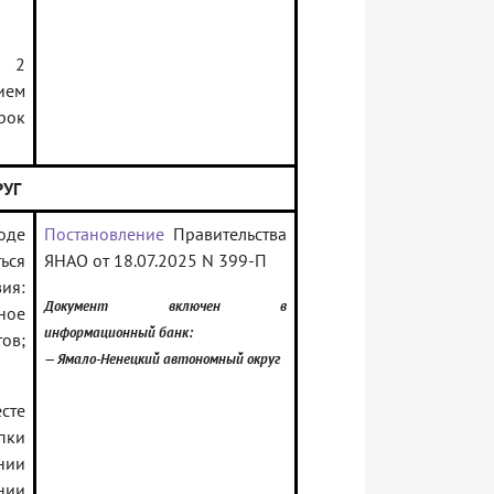
с 2
ием
рок
УГ
оде
Постановление
Правительства
ься
ЯНАО от 18.07.2025 N 399-П
ия:
Документ включен в
ное
информационный банк:
ов;
— Ямало-Ненецкий автономный округ
сте
пки
нии
нии