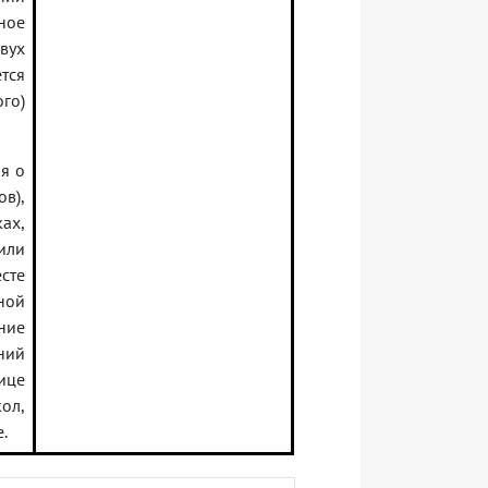
ное
вух
тся
го)
я о
в),
ах,
или
сте
ной
ние
ний
ице
ол,
.