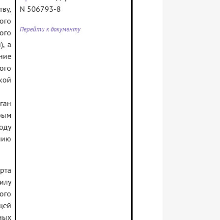
ву,
N 506793-8
ого
Перейти к документу
ого
, а
ние
ого
кой
ган
рым
оду
нию
арта
илу
ого
щей
ных