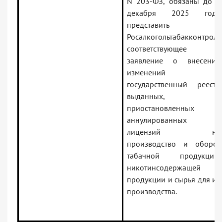
N 203-ФЗ, обязаны до 1
декабря 2025 года
представить в
Росалкогольтабакконтроль
соответствующее
заявление о внесении
изменений в
государственный реестр
выданных,
приостановленных и
аннулированных
лицензий на
производство и оборот
табачной продукции,
никотинсодержащей
продукции и сырья для их
производства.