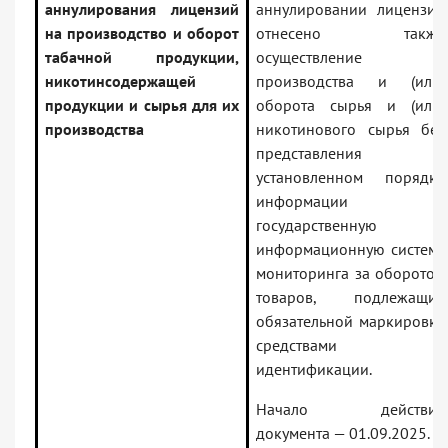
аннулирования лицензий
аннулировании лицензии
на производство и оборот
отнесено также
табачной продукции,
осуществление
никотинсодержащей
производства и (или)
продукции и сырья для их
оборота сырья и (или)
производства
никотинового сырья без
представления в
установленном порядке
информации в
государственную
информационную систему
мониторинга за оборотом
товаров, подлежащих
обязательной маркировке
средствами
идентификации.
Начало действия
документа — 01.09.2025.