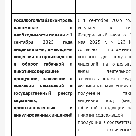
Росалкогольтабакконтроль
С 1 сентября 2025 года
напоминает о
вступает в силу
необходимости подачи с 1
Федеральный закон от 23
сентября 2025 года
мая 2025 г. N 123-ФЗ,
лицензиатами, имеющими
согласно положениям
лицензии на производство
которого для получения
и оборот табачной и
лицензий на отдельные
никотинсодержащей
виды деятельности
продукции, заявлений о
заявитель должен будет
внесении изменений в
указывать в заявлениях на
государственный реестр
получение таких
выданных,
лицензий вид (виды)
приостановленных и
табачной продукции или
аннулированных лицензий
никотинсодержащей
продукции в соответствии
с техническими