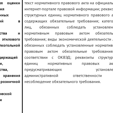
ля оценки
текст нормативного правового акта на официал
ия
интернет-портале правовой информации; рекви
нных
структурных единиц нормативного правового а
ваний в
содержащих обязательные требования; катег
лиц, обязанных соблюдать установлен
одства и
нормативным правовым актом обязатель
 этилового
требования; виды экономической деятельности 
алкогольной
обязанных соблюдать установленные нормати
правовым актом обязательные требовани
держащей
соответствии с ОКВЭД; реквизиты структу
и,
единиц нормативных правовых акт
ства,
предусматривающих установле
, хранения
административной ответственности
ничной
несоблюдение обязательного требования.
ческой
и