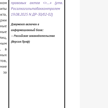
ьном
правовых актов <>…» (утв.
зиты
Росалкогольтабакконтролем
кта,
19.08.2025 N ДР-30/02-02)
ории
Документ включен в
ные
информационный банк:
ные
— Российское законодательство
лиц,
(Версия Проф)
вным
я, в
рных
ов,
ние
 за