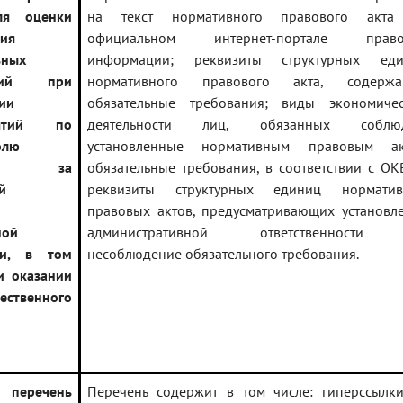
ля оценки
на текст нормативного правового акта
ия
официальном интернет-портале право
ьных
информации; реквизиты структурных еди
аний при
нормативного правового акта, содержа
ии
обязательные требования; виды экономиче
иятий по
деятельности лиц, обязанных соблюд
олю
установленные нормативным правовым ак
ору) за
обязательные требования, в соответствии с ОК
й
реквизиты структурных единиц норматив
й
правовых актов, предусматривающих установл
ной
административной ответственности
ии, в том
несоблюдение обязательного требования.
и оказании
щественного
н перечень
Перечень содержит в том числе: гиперссылк