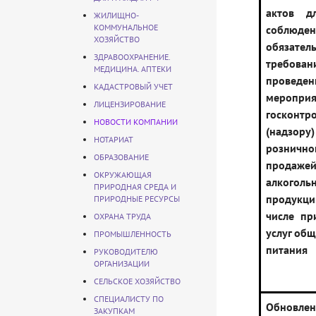
актов д
ЖИЛИЩНО-
КОММУНАЛЬНОЕ
соблюден
ХОЗЯЙСТВО
обязател
ЗДРАВООХРАНЕНИЕ.
требов
МЕДИЦИНА. АПТЕКИ
проведен
КАДАСТРОВЫЙ УЧЕТ
меропр
ЛИЦЕНЗИРОВАНИЕ
госконтр
НОВОСТИ КОМПАНИИ
(надз
НОТАРИАТ
рознично
ОБРАЗОВАНИЕ
продаже
ОКРУЖАЮЩАЯ
алкоголь
ПРИРОДНАЯ СРЕДА И
продукц
ПРИРОДНЫЕ РЕСУРСЫ
числе пр
ОХРАНА ТРУДА
услуг об
ПРОМЫШЛЕННОСТЬ
питания
РУКОВОДИТЕЛЮ
ОРГАНИЗАЦИИ
СЕЛЬСКОЕ ХОЗЯЙСТВО
СПЕЦИАЛИСТУ ПО
Обновле
ЗАКУПКАМ