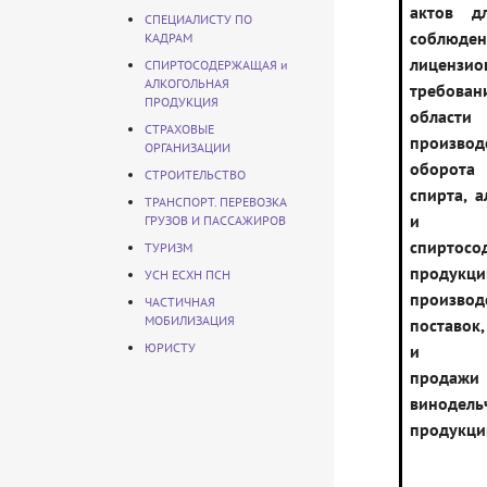
актов д
СПЕЦИАЛИСТУ ПО
соблюден
КАДРАМ
лицензио
СПИРТОСОДЕРЖАЩАЯ и
АЛКОГОЛЬНАЯ
требо
ПРОДУКЦИЯ
области
СТРАХОВЫЕ
произв
ОРГАНИЗАЦИИ
оборота
СТРОИТЕЛЬСТВО
спирта, 
ТРАНСПОРТ. ПЕРЕВОЗКА
и
ГРУЗОВ И ПАССАЖИРОВ
спиртосо
ТУРИЗМ
продукци
УСН ЕСХН ПСН
производ
ЧАСТИЧНАЯ
МОБИЛИЗАЦИЯ
поставок
ЮРИСТУ
и роз
продажи
винодель
продукци