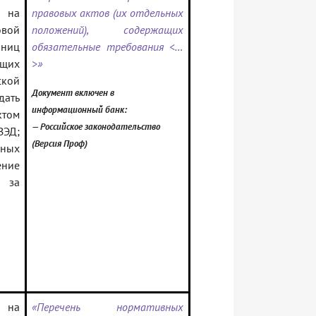
 на
правовых актов (их отдельных
вой
положений), содержащих
ниц
обязательные требования <…
щих
>»
ской
Документ включен в
ать
информационный банк:
том
— Российское законодательство
ВЭД;
(Версия Проф)
ных
ение
 за
и на
«Перечень нормативных