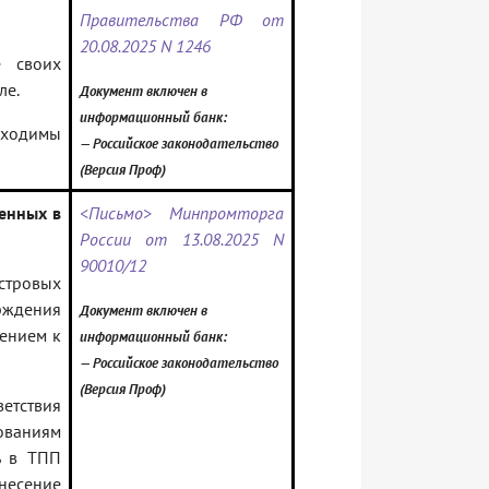
Правительства РФ от
20.08.2025 N 1246
е своих
ле.
Документ включен в
информационный банк:
бходимы
— Российское законодательство
(Версия Проф)
енных в
<Письмо> Минпромторга
России от 13.08.2025 N
90010/12
естровых
рждения
Документ включен в
ением к
информационный банк:
— Российское законодательство
(Версия Проф)
етствия
ованиям
ь в ТПП
несение