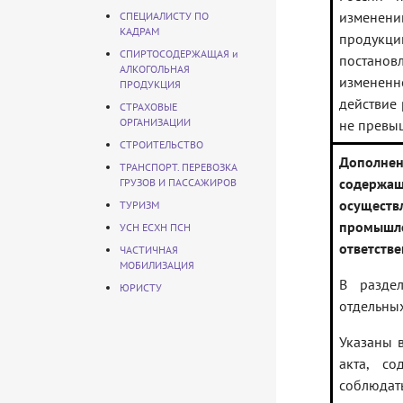
изменени
СПЕЦИАЛИСТУ ПО
КАДРАМ
продукци
СПИРТОСОДЕРЖАЩАЯ и
постанов
АЛКОГОЛЬНАЯ
измененн
ПРОДУКЦИЯ
действие 
СТРАХОВЫЕ
ОРГАНИЗАЦИИ
не превы
СТРОИТЕЛЬСТВО
Дополнен
ТРАНСПОРТ. ПЕРЕВОЗКА
содержа
ГРУЗОВ И ПАССАЖИРОВ
осуществ
ТУРИЗМ
промышл
УСН ЕСХН ПСН
ответств
ЧАСТИЧНАЯ
МОБИЛИЗАЦИЯ
В разде
ЮРИСТУ
отдельных
Указаны 
акта, со
соблюдат