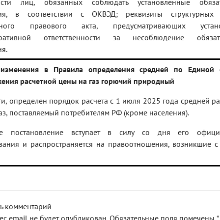
ности лиц, обязанных соблюдать установленные обяза
ния, в соответствии с ОКВЭД; реквизиты структурных
вного правового акта, предусматривающих устано
тративной ответственности за несоблюдение обязат
я.
изменения в Правила определения средней по Единой 
жения расчетной цены на газ горючий природный
ти, определен порядок расчета с 1 июля 2025 года средней р
аз, поставляемый потребителям РФ (кроме населения).
ее постановление вступает в силу со дня его офици
вания и распространяется на правоотношения, возникшие с
ь комментарий
ес email не будет опубликован.
Обязательные поля помечены
*