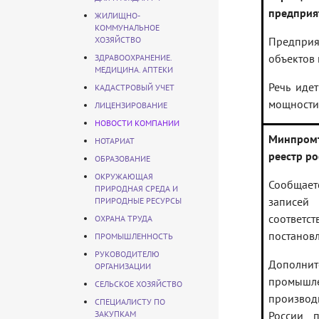
предприя
ЖИЛИЩНО-
КОММУНАЛЬНОЕ
ХОЗЯЙСТВО
Предприя
объектов 
ЗДРАВООХРАНЕНИЕ.
МЕДИЦИНА. АПТЕКИ
Речь иде
КАДАСТРОВЫЙ УЧЕТ
мощности 
ЛИЦЕНЗИРОВАНИЕ
НОВОСТИ КОМПАНИИ
Минпромт
НОТАРИАТ
реестр р
ОБРАЗОВАНИЕ
ОКРУЖАЮЩАЯ
Сообщаетс
ПРИРОДНАЯ СРЕДА И
записей
ПРИРОДНЫЕ РЕСУРСЫ
соответс
ОХРАНА ТРУДА
постановл
ПРОМЫШЛЕННОСТЬ
РУКОВОДИТЕЛЮ
Дополнит
ОРГАНИЗАЦИИ
промышле
СЕЛЬСКОЕ ХОЗЯЙСТВО
производ
СПЕЦИАЛИСТУ ПО
ЗАКУПКАМ
России 