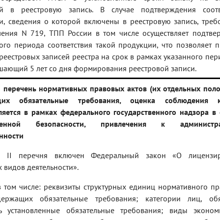
й в реестровую запись. В случае подтверждения соотв
и, сведения о которой включены в реестровую запись, треб
ления N 719, ТПП России в том числе осуществляет подтве
ого периода соответствия такой продукции, что позволяет 
реестровых записей реестра на срок в рамках указанного пер
шающий 5 лет со дня формирования реестровой записи.
 перечень нормативных правовых актов (их отдельных поло
щих обязательные требования, оценка соблюдения к
ляется в рамках федерального государственного надзора в 
енной безопасности, привлечения к администра
енности
л II перечня включен Федеральный закон «О лицензи
 видов деятельности».
в том числе: реквизиты структурных единиц нормативного п
держащих обязательные требования; категории лиц, об
ь установленные обязательные требования; виды эконом