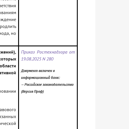
етствия
ованиям
рждение
продлить
иода, но
жений),
Приказ Ростехнадзора от
оторых
19.08.2025 N 280
области
Документ включен в
тивной
информационный банк:
— Российское законодательство
ровании
(Версия Проф)
равового
язанных
ической