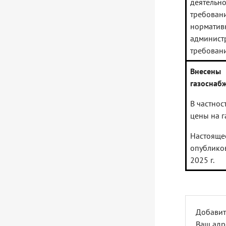
деятель
требова
нормати
админис
требовани
Внесены 
газоснаб
В частнос
цены на г
Настоящ
опублико
2025 г.
Добавит
Ваш адр