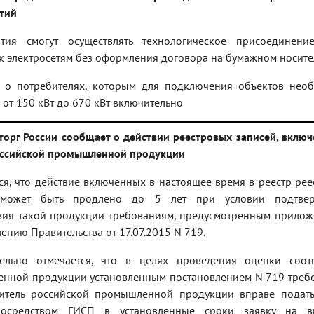
тий
тия смогут осуществлять технологическое присоединени
к электросетям без оформления договора на бумажном носите
т о потребителях, которым для подключения объектов нео
от 150 кВт до 670 кВт включительно
орг России сообщает о действии реестровых записей, включ
оссийской промышленной продукции
я, что действие включенных в настоящее время в реестр ре
 может быть продлено до 5 лет при условии подтве
твия такой продукции требованиям, предусмотренным прилож
ению Правительства от 17.07.2015 N 719.
ельно отмечается, что в целях проведения оценки соотв
нной продукции установленным постановлением N 719 треб
итель российской промышленной продукции вправе подат
посредством ГИСП в установленные сроки заявку на в