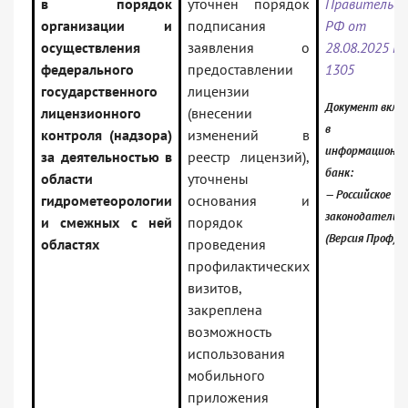
в порядок
уточнен порядок
Правительс
организации и
подписания
РФ от
осуществления
заявления о
28.08.2025 N
федерального
предоставлении
1305
государственного
лицензии
Документ вклю
лицензионного
(внесении
в
контроля (надзора)
изменений в
информационн
за деятельностью в
реестр лицензий),
банк:
области
уточнены
— Российское
гидрометеорологии
основания и
законодательс
и смежных с ней
порядок
(Версия Проф)
областях
проведения
профилактических
визитов,
закреплена
возможность
использования
мобильного
приложения