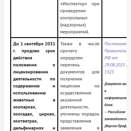
«Инспектор» при
проведении
контрольных
(надзорных)
мероприятий.
До 1 сентября 2031
Также в числе
Постановлен
г. продлен срок
прочего
Правительс
действия
определен
РФ от
положения о
перечень
29.08.2025 N
лицензировании
документов для
1323
деятельности по
получения
Документ вклю
содержанию и
лицензии на
в
использованию
осуществление
информационн
животных в
указанной
банк:
зоопарках,
деятельности,
— Российское
зоосадах, цирках,
уточнены порядок
законодательс
зоотеатрах,
представления
(Версия Проф)
дельфинариях и
заявления в