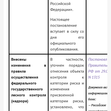
Российской
Федерации».
Настоящее
постановление
вступает в силу со
дня его
официального
опубликования.
Внесены
В частности,
Постановлен
изменения в
уточнен порядок
Правительс
правила
отнесения объекта
РФ от 29.08.
осуществления
контроля к
N 1315
федерального
категории риска и
Документ включ
государственного
изменения
информационн
лесного контроля
присвоенной
банк:
(надзора)
категории риска,
— Российское
установлено, что