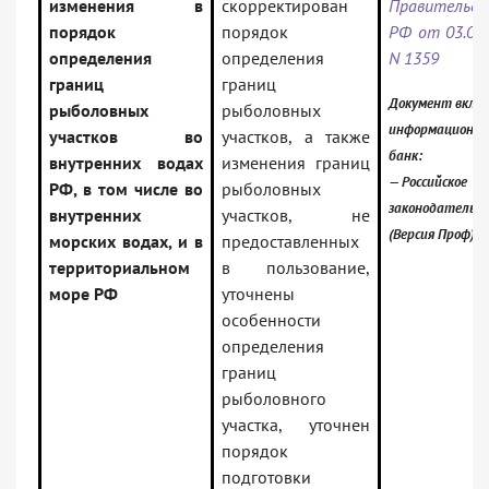
изменения в
скорректирован
Правительс
порядок
порядок
РФ от 03.09.
определения
определения
N 1359
границ
границ
Документ включ
рыболовных
рыболовных
информационн
участков во
участков, а также
банк:
внутренних водах
изменения границ
— Российское
РФ, в том числе во
рыболовных
законодательс
внутренних
участков, не
(Версия Проф)
морских водах, и в
предоставленных
территориальном
в пользование,
море РФ
уточнены
особенности
определения
границ
рыболовного
участка, уточнен
порядок
подготовки