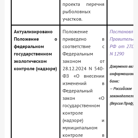
проекта перечня
рыболовных
участков.
Актуализировано
Положение
Постановлен
Положение о
приведено в
Правительс
федеральном
соответствие с
РФ от 27.08.
государственном
Федеральным
N 1290
экологическом
законом от
Документ включ
контроле (надзоре)
28.12.2024 N 540-
информационн
ФЗ «О внесении
банк:
изменений в
— Российское
Федеральный
законодательс
закон «О
(Версия Проф)
государственном
контроле
(надзоре) и
муниципальном
контроле в