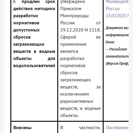
г. продлен срок
утверждена
Минприроды
действия методики
Приказом
России
разработки
Минприроды
15.07.2025 N
нормативов
России от
Документ включ
допустимых
29.12.2020 N 1118.
информационн
сбросов
Сферой ее
банк:
загрязняющих
применения
— Российское
веществ в водные
является
законодательс
объекты для
разработка
(Версия Проф)
водопользователей
нормативов
сбросов
загрязняющих
веществ, за
исключением
радиоактивных
веществ, в водные
объекты.
Внесены
В частности,
Постановлен