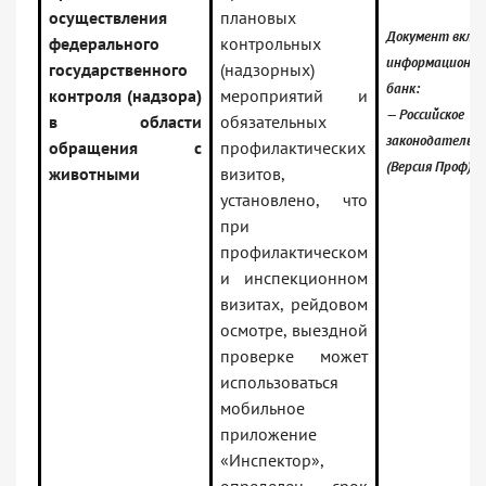
осуществления
плановых
Документ включ
федерального
контрольных
информационн
государственного
(надзорных)
банк:
контроля (надзора)
мероприятий и
— Российское
в области
обязательных
законодательс
обращения с
профилактических
(Версия Проф)
животными
визитов,
установлено, что
при
профилактическом
и инспекционном
визитах, рейдовом
осмотре, выездной
проверке может
использоваться
мобильное
приложение
«Инспектор»,