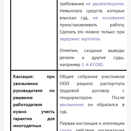
требования
не удовлетворили
.
Невыплата средств, которые
взыскал суд,
не основание
приостанавливать работу.
Сделать это можно только при
задержке зарплаты
.
Отметим, сходные выводы
делали и другие суды,
например
1-й КСОЮ
.
Кассация: при
Общее собрание участников
увольнении
ООО решило расторгнуть
руководителя по
трудовой договор с
решению
гендиректором. После
работодателя
увольнения
он обратился в
нужно учесть
суд.
гарантии для
Первая инстанция и апелляция
многодетных
сочли
действия организации