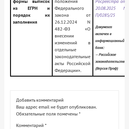
формы выписок
положения
Росреестра от
из ЕГРН и
Федерального
20.08.2025 N
порядок их
закона от
П/0285/25
заполнения
26.12.2024 N
Документ
482-ФЗ «О
включен в
внесении
информационный
изменений в
банк:
отдельные
— Российское
законодательные
законодательство
акты Российской
(Версия Проф)
Федерации».
Добавить комментарий
Ваш адрес email не будет опубликован.
Обязательные поля помечены
*
Комментарий
*