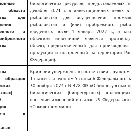
ионные
биологических ресурсов, предоставленных 
 области
декабря 2021 г. в инвестиционных целях в
вства для
рыболовства для осуществления промыш
ления
рыболовства и (или) прибрежного рыбол
ленного и
введенных после 1 января 2022 г., а так
рибрежного
объектом инвестиций является производс
тва
объект, предназначенный для производства
продукции и построенный на территории Ро
Федерации).
ены
Критерии утверждены в соответствии с пунктом 
и образцов
1 статьи 2 и пунктом 5 статьи 6 Федерального з
еских
30 ноября 2024 г. N 428-ФЗ «О биоресурсных ц
рсных)
биологических (биоресурсных) коллекц
й,
внесении изменений в статью 29 Федеральног
щих
«О животном мире».
нению в
ьных