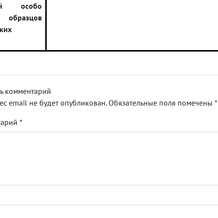
ций особо
 образцов
ских
ь комментарий
ес email не будет опубликован.
Обязательные поля помечены
*
тарий
*