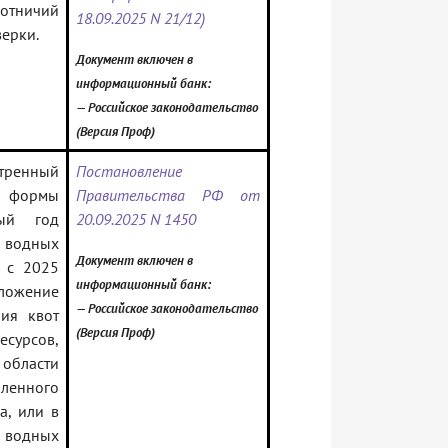
отничий
18.09.2025 N 21/12)
верки.
Документ включен в
информационный банк:
— Российское законодательство
(Версия Проф)
отренный
Постановление
 формы
Правительства РФ от
ный год
20.09.2025 N 1450
 водных
Документ включен в
я с 2025
информационный банк:
ложение
— Российское законодательство
ния квот
(Версия Проф)
сурсов,
 области
ленного
а, или в
) водных