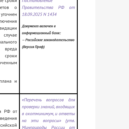
ые сроки
Постановление
етов о
Правительства РФ от
 уточнен
18.09.2025 N 1434
лючения
Документ включен в
идации
информационный банк:
 случае
— Российское законодательство
пального
(Версия Проф)
 вреда
 сроки
оченным
плана и
«Перечень вопросов для
проверки знаний, входящих
ва РФ от
в охотминимум, и ответы
ведения
на эти вопросы» (утв.
сийской
Минприроды России от