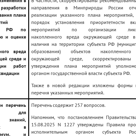
изменения в
В частности, скорректированы рекомендованн
разработки
направления в Минприроды России отч
вания плана
реализации указанного плана мероприятий,
тий
порядок установления приоритетности вк
та РФ по
мероприятий по организации ликв
ю и оценке
накопленного вреда окружающей среде в
наличия на территории субъекта РФ (муници
ного вреда
образования) объектов накопленного
ей среде и
окружающей среде, скорректированы
ации работ
утверждения плана мероприятий уполном
иквидации
органом государственной власти субъекта РФ.
Также в новой редакции изложены формы 
перечня указанных мероприятий.
ен перечень
Перечень содержит 257 вопросов.
сов для
Напомним, что постановлением Правительст
и знаний,
15.08.2025 N 1227 утверждены Правила про
ящих в
исполнительным органом субъекта Рос
нимум, и