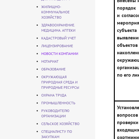
Внесены 
ЖИЛИЩНО-
порядок 
КОММУНАЛЬНОЕ
и согласо
ХОЗЯЙСТВО
мероприя
ЗДРАВООХРАНЕНИЕ.
субъек
МЕДИЦИНА. АПТЕКИ
выявлени
КАДАСТРОВЫЙ УЧЕТ
объектов
ЛИЦЕНЗИРОВАНИЕ
накоплен
НОВОСТИ КОМПАНИИ
окружающ
НОТАРИАТ
организ
ОБРАЗОВАНИЕ
по его л
ОКРУЖАЮЩАЯ
ПРИРОДНАЯ СРЕДА И
ПРИРОДНЫЕ РЕСУРСЫ
ОХРАНА ТРУДА
ПРОМЫШЛЕННОСТЬ
Установл
РУКОВОДИТЕЛЮ
вопро
ОРГАНИЗАЦИИ
проверк
СЕЛЬСКОЕ ХОЗЯЙСТВО
вход
СПЕЦИАЛИСТУ ПО
охотми
ЗАКУПКАМ