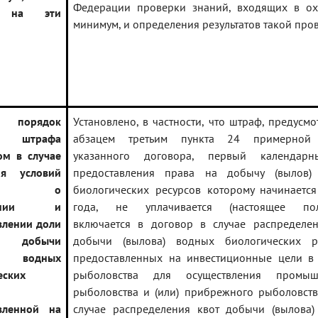
Федерации проверки знаний, входящих в ох
в на эти
минимум, и определения результатов такой про
н порядок
Установлено, в частности, что штраф, предусм
ы штрафа
абзацем третьим пункта 24 примерной
ом в случае
указанного договора, первый календар
ия условий
предоставления права на добычу (вылов)
вора о
биологических ресурсов которому начинаетс
плении и
года, не уплачивается (настоящее по
влении доли
включается в договор в случае распределе
 добычи
добычи (вылова) водных биологических ре
а) водных
предоставленных на инвестиционные цели в
еских
рыболовства для осуществления промыш
рыболовства и (или) прибрежного рыболовств
вленной на
случае распределения квот добычи (вылова