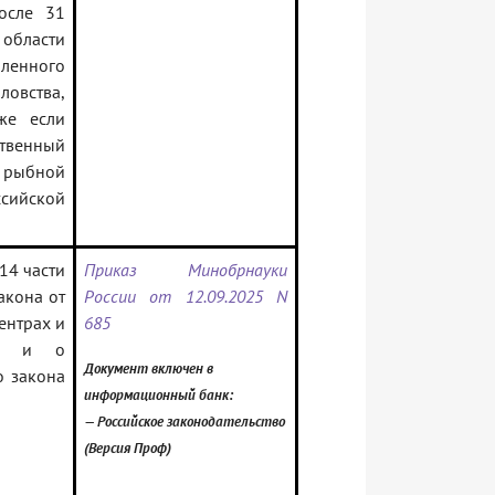
после 31
 области
ленного
овства,
же если
твенный
 рыбной
ссийской
14 части
Приказ Минобрнауки
акона от
России от 12.09.2025 N
ентрах и
685
иях и о
Документ включен в
о закона
информационный банк:
— Российское законодательство
(Версия Проф)