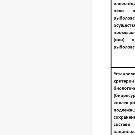
инвестиц
цели в
рыболо
осуществ
промыш
(или) п
рыболовс
Установл
критери
биологич
(биоресу
коллекци
подлежа
сохра
составе
национал