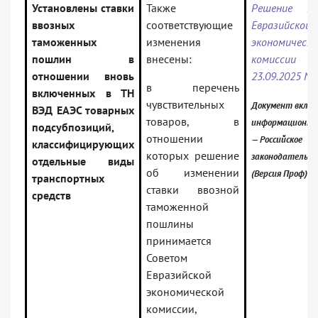
Установлены ставки
Также
Решение Ко
ввозных
соответствующие
Евразийской
таможенных
изменения
экономическо
пошлин в
внесены:
комисси
отношении вновь
23.09.2025 N 
в перечень
включенных в ТН
чувствительных
Документ включ
ВЭД ЕАЭС товарных
товаров, в
информационны
подсубпозиций,
отношении
— Российское
классифицирующих
которых решение
законодательст
отдельные виды
об изменении
(Версия Проф)
транспортных
ставки ввозной
средств
таможенной
пошлины
принимается
Советом
Евразийской
экономической
комиссии,