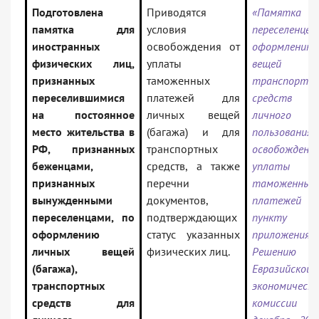
Подготовлена
Приводятся
«Памятка
памятка для
условия
переселенц
иностранных
освобождения от
оформлению 
физических лиц,
уплаты
вещей (баг
признанных
таможенных
транспортн
переселившимися
платежей для
средств
на постоянное
личных вещей
личного
место жительства в
(багажа) и для
пользова
РФ, признанных
транспортных
освобожден
беженцами,
средств, а также
уплаты
признанных
перечни
таможенных
вынужденными
документов,
платеже
переселенцами, по
подтверждающих
пункт
оформлению
статус указанных
приложения
личных вещей
физических лиц.
Решению С
(багажа),
Евразийской
транспортных
экономическо
средств для
комиссии 