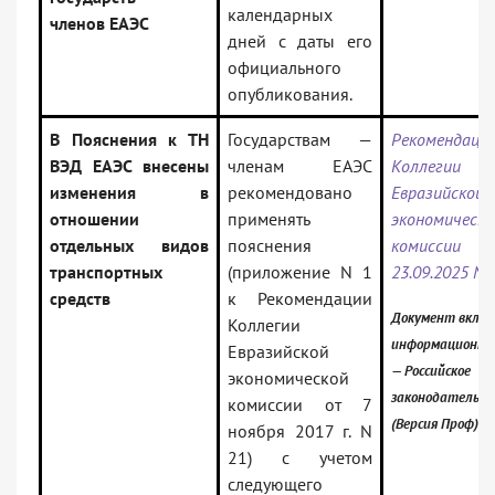
календарных
членов ЕАЭС
дней с даты его
официального
опубликования.
В Пояснения к ТН
Государствам —
Рекомендаци
ВЭД ЕАЭС внесены
членам ЕАЭС
Коллегии
изменения в
рекомендовано
Евразийской
отношении
применять
экономическо
отдельных видов
пояснения
комисси
транспортных
(приложение N 1
23.09.2025 N 
средств
к Рекомендации
Документ включ
Коллегии
информационны
Евразийской
— Российское
экономической
законодательст
комиссии от 7
(Версия Проф)
ноября 2017 г. N
21) с учетом
следующего