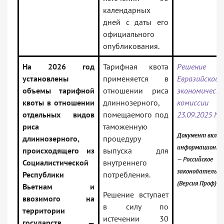
календарных
дней с даты его
официального
опубликования.
На 2026 год
Тарифная квота
Решение Ко
установлены
применяется в
Евразийской
объемы тарифной
отношении риса
экономическо
квоты в отношении
длиннозерного,
комисси
отдельных видов
помещаемого под
23.09.2025 N 
риса
таможенную
Документ включ
длиннозерного,
процедуру
информационны
происходящего из
выпуска для
— Российское
Социалистической
внутреннего
законодательст
Республики
потребления.
(Версия Проф)
Вьетнам и
Решение вступает
ввозимого на
в силу по
территории
истечении 30
государств —