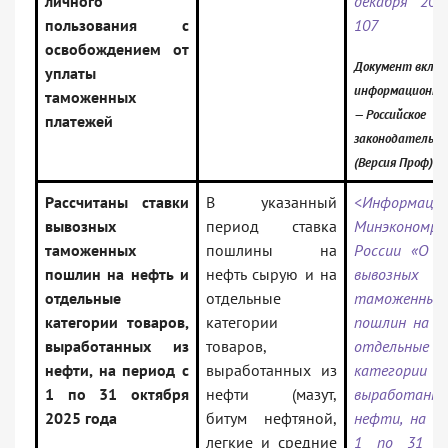
личного
декабря 201
пользования с
107
освобождением от
Документ включ
уплаты
информационны
таможенных
— Российское
платежей
законодательст
(Версия Проф)
Рассчитаны ставки
В указанный
<Информация
вывозных
период ставка
Минэкономра
таможенных
пошлины на
России «О с
пошлин на нефть и
нефть сырую и на
вывозных
отдельные
отдельные
таможенных
категории товаров,
категории
пошлин на н
выработанных из
товаров,
отдельные
нефти, на период с
выработанных из
категории то
1 по 31 октября
нефти (мазут,
выработанн
2025 года
битум нефтяной,
нефти, на пе
легкие и средние
1 по 31 ок