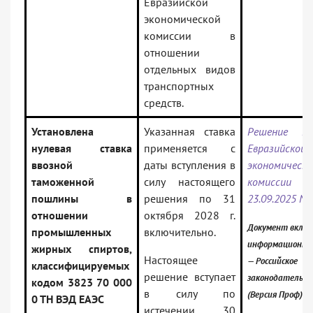
Евразийской
экономической
комиссии в
отношении
отдельных видов
транспортных
средств.
Установлена
Указанная ставка
Решение Ко
нулевая ставка
применяется с
Евразийской
ввозной
даты вступления в
экономическо
таможенной
силу настоящего
комисси
пошлины в
решения по 31
23.09.2025 N 
отношении
октября 2028 г.
Документ включ
промышленных
включительно.
информационны
жирных спиртов,
Настоящее
— Российское
классифицируемых
решение вступает
законодательст
кодом 3823 70 000
в силу по
(Версия Проф)
0 ТН ВЭД ЕАЭС
истечении 30