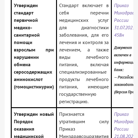
Утвержден
Стандарт включает в
Приказ
стандарт
себя перечни
Минздрава
первичной
медицинских услуг
России
медико-
для диагностики
31.07.20
санитарной
заболевания, для его
458н
помощи
лечения и контроля за
Документ
взрослым при
лечением, а также
включен в
нарушении
виды лечебного
информацио
обмена
питания, включая
банк:
серосодержащих
специализированные
— Российское
аминокислот
продукты лечебного
законодател
(гомоцистинурии)
питания, имеющие
(Версия Проф
государственную
регистрацию.
Утвержден новый
Признается
Приказ
Порядок
утратившим силу
Минздрава
оказания
Приказ
России
медицинской
Минздравсоцразвития
21.08.20