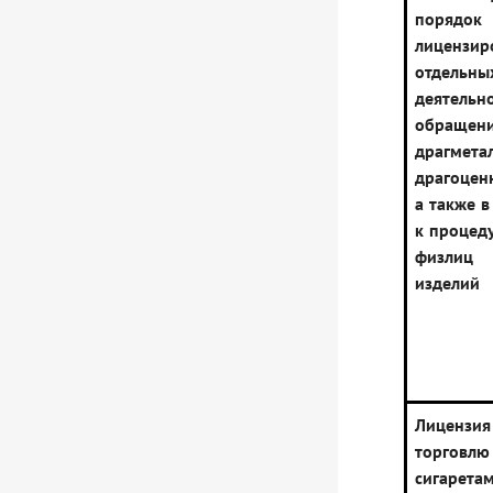
порядок
лицензир
отдель
деятельно
обращен
драгме
драгоцен
а также в
к процеду
физлиц 
изделий
Лице
торговлю
сигаретам