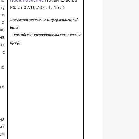
ту
РФ от 02.10.2025 N 1523
ти
Документ включен в информационный
 о
банк:
ию
— Российское законодательство (Версия
на
Проф)
ах
 с
по
го
ия
их
ем