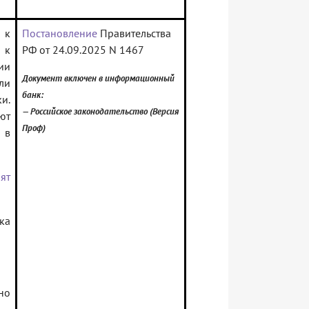
к
Постановление
Правительства
 к
РФ от 24.09.2025 N 1467
ии
Документ включен в информационный
ли
банк:
и.
— Российское законодательство (Версия
ют
Проф)
 в
ят
ка
но