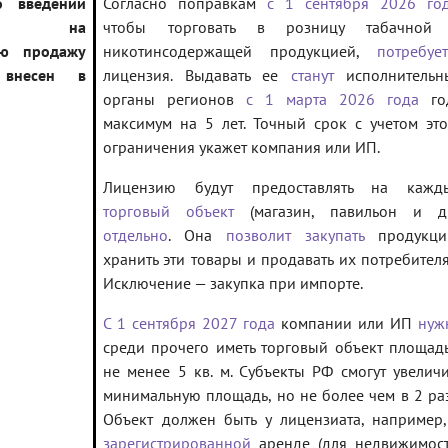
о введении
Согласно поправкам
с 1 сентября 2026 го
нзий на
чтобы торговать в розницу табачной
ую продажу
никотинсодержащей продукцией,
потребует
 внесен в
лицензия. Выдавать ее
станут
исполнительн
органы регионов
с 1 марта 2026 года
го
максимум на 5 лет. Точный срок с учетом это
ограничения укажет компания или ИП.
Лицензию будут предоставлять на кажд
торговый объект
(магазин, павильон и др
отдельно
. Она
позволит закупать
продукци
хранить эти товары и продавать их потребителя
Исключение — закупка при импорте.
С 1 сентября 2027 года
компании или ИП
нуж
среди прочего иметь торговый объект площад
не менее 5 кв. м. Субъекты РФ смогут увеличи
минимальную площадь, но не более чем в 2 раз
Объект должен быть у лицензиата, например,
зарегистрированной
аренде (для недвижимост