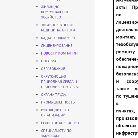
акты Пра
ЖИЛИЩНО-
КОММУНАЛЬНОЕ
по в
ХОЗЯЙСТВО
лицензир
ЗДРАВООХРАНЕНИЕ.
деятел
МЕДИЦИНА. АПТЕКИ
монтажу,
КАДАСТРОВЫЙ УЧЕТ
техобсл
ЛИЦЕНЗИРОВАНИЕ
ремонт
НОВОСТИ КОМПАНИИ
обеспече
НОТАРИАТ
пожарно
ОБРАЗОВАНИЕ
безопасн
ОКРУЖАЮЩАЯ
и соор
ПРИРОДНАЯ СРЕДА И
ПРИРОДНЫЕ РЕСУРСЫ
также де
ОХРАНА ТРУДА
по тушен
ПРОМЫШЛЕННОСТЬ
в нас
РУКОВОДИТЕЛЮ
пунк
ОРГАНИЗАЦИИ
производ
СЕЛЬСКОЕ ХОЗЯЙСТВО
объектах
СПЕЦИАЛИСТУ ПО
инфрастр
ЗАКУПКАМ