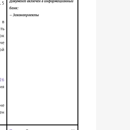
Документ включен в информационный
 5
банк:
— Законопроекты
 в
ть
ок
че
той
26
ия
не
ен