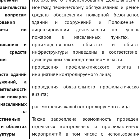
вительства
монтажу, техническому обслуживанию и ремон
опросам
средств обеспечения пожарной безопаснос
ования
зданий и сооружений и Положение
ьности по
лицензировании деятельности по тушен
пожаров в населенных пунктах, 
уживанию и
производственных объектах и объект
у средств
инфраструктуры приведены в соответствие
ния
действующим законодательством в части:
й
проведения профилактического визита 
ости зданий
инициативе контролируемого лица;
ужений, а
проведения обязательного профилактическо
ятельности
визита;
ию пожаров
еленных
рассмотрения жалоб контролируемого лица.
тах, на
ственных
Также закреплена возможность проведен
 и объектах
отдельных контрольных и профилактическ
уктуры
мероприятий в том числе с использовани