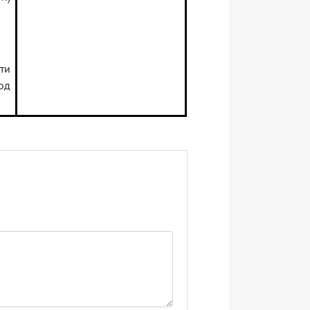
ти
од