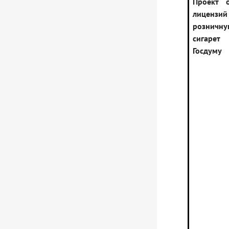
Проект 
лице
розничн
сигарет
Госдуму