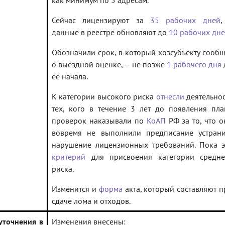
как минимум по 5 адресам.
Сейчас лицензируют за
35 рабочих дней
,
данные в реестре обновляют до
10 рабочих дн
Обозначили срок, в который хозсубъекту сообщ
о выездной оценке, — не позже
1 рабочего дня
ее начала.
К категории высокого риска
отнесли
деятельнос
тех, кого в течение 3 лет до появления пла
проверок наказывали по
КоАП
РФ за то, что о
вовремя не выполнили предписание устрани
нарушение лицензионных требований. Пока э
критерий
для присвоения категории средне
риска.
Изменится и
форма
акта, который составляют п
сдаче лома и отходов.
уточнения в
Изменения внесены: