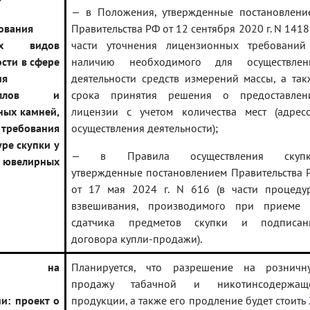
— в Положения, утвержденные постановлени
ования
Правительства РФ от 12 сентября 2020 г. N 1418
ных видов
части уточнения лицензионных требований
сти в сфере
наличию необходимого для осуществлен
ия
деятельности средств измерений массы, а так
таллов и
срока принятия решения о предоставлен
ных камней,
лицензии с учетом количества мест (адресо
 требования
осуществления деятельности);
ре скупки у
— в Правила осуществления скупк
ювелирных
утвержденные постановлением Правительства 
от 17 мая 2024 г. N 616 (в части процеду
взвешивания, производимого при приеме 
сдатчика предметов скупки и подписан
договора купли-продажи).
нзия на
Планируется, что разрешение на розничн
продажу табачной и никотинсодержащ
и: проект о
продукции, а также его продление будет стоить