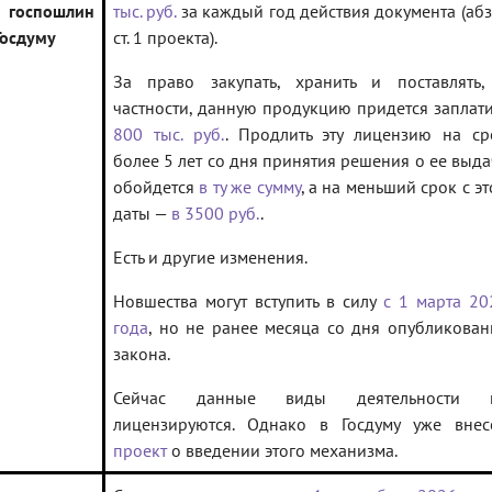
 госпошлин
тыс. руб.
за каждый год действия документа (абз.
Госдуму
ст. 1 проекта).
За право закупать, хранить и поставлять,
частности, данную продукцию придется заплати
800 тыс. руб.
. Продлить эту лицензию на ср
более 5 лет со дня принятия решения о ее выда
обойдется
в ту же сумму
, а на меньший срок с э
даты —
в 3500 руб.
.
Есть и другие изменения.
Новшества могут вступить в силу
с 1 марта 20
года
, но не ранее месяца со дня опубликован
закона.
Сейчас данные виды деятельности 
лицензируются. Однако в Госдуму уже внес
проект
о введении этого механизма.