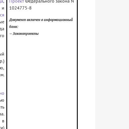
да
,
Проект
Федерального закона N
 и
1024775-8
ся
Документ включен в информационный
ые
банк:
да
— Законопроекты
го
ый
.)
ю,
м.
но
ью
ть
а.
 в
и)