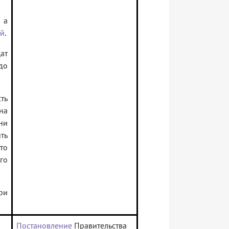
 а
ей
.
ат
до
ть
на
ни
ть
то
го
ри
Постановление
Правительства