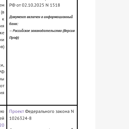
ем
РФ от 02.10.2025 N 1518
 (в
Документ включен в информационный
 к
банк:
ия
— Российское законодательство (Версия
же
Проф)
ии
в)
и,
РФ
ры
от
ия
ую
Проект
Федерального закона N
ей
1026324-8
20