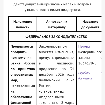
действующих антикризисных мерах и вовремя
узнать о новых видах поддержки.
Изложение
Аннотация к
Название
новости
материалу
документа
ФЕДЕРАЛЬНОЕ ЗАКОНОДАТЕЛЬСТВО
Предлагается
Законопроектом
Проект
продлить
вносятся изменения,
Федерального
полномочия
предусматривающие,
закона N
Банка России
в частности,
1034179-8
по принятию
продление по 31
Перейти к
оперативных
декабря 2026 года
документу
мер,
полномочий Банка
направленных
России,
на
установленных
обеспечение
Федеральными
финансовой
законами от 8 марта