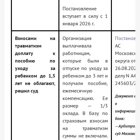
Постановление
вступает в силу с 1
января 2026 г.
Взносами на
Организация
Постановл
травматизм
выплачивала
АС
доплату к
работницам,
Московско
пособию по
которые были в
округа от
уходу за
отпуске по уходу за
26.08.2025
ребенком до 1,5
ребенком до 3 лет и
делу N А40
лет не облагают,
получали пособие,
245603/20
решил суд
ежемесячную
Документ вк
компенсацию. Ее
в
размер — 1/3
информацион
оклада. В базу по
банк:
страховым взносам
— Арбитраж
на травматизм
суд Московско
суммы не включали.