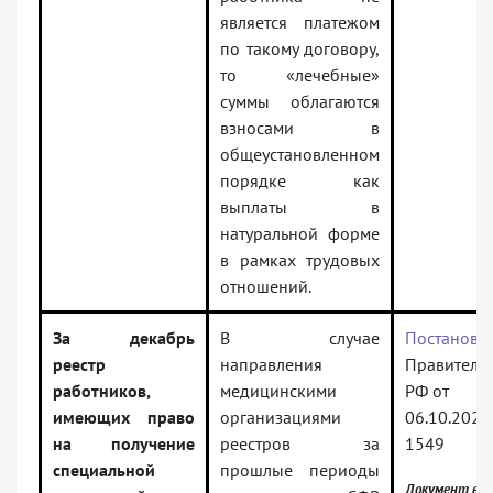
является платежом
по такому договору,
то «лечебные»
суммы облагаются
взносами в
общеустановленном
порядке как
выплаты в
натуральной форме
в рамках трудовых
отношений.
За декабрь
В случае
Постановл
реестр
направления
Правительс
работников,
медицинскими
РФ от
имеющих право
организациями
06.10.2025
на получение
реестров за
1549
специальной
прошлые периоды
Документ вк